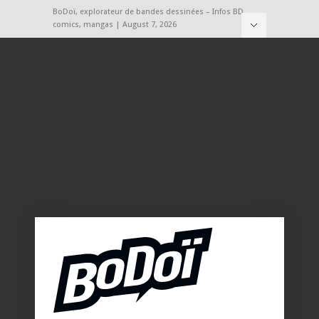
BoDoï, explorateur de bandes dessinées – Infos BD,
comics, mangas | August 7, 2026