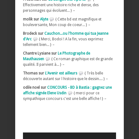
Effectivement une histoire riche et dense, des
personnages qui évoluent... } –
molik sur
Alyte
{ Cette bd est magnifique et
bouleversante, Mon coup de coeur... } –
Brodeck sur
Cauchon...ou l'homme qui tua Jeanne
d'Arc
{ Merci, Bodoï ! A la fin, vous exprimez
tellement bien... } –
Chantre Lysiane sur
Le Photographe de
Mauthausen
{ Ce roman graphique est de grande
qualité. Il parvient à... } –
Thomas sur
L'Avenir est ailleurs
{ Très belle
découverte autant sur l histoire que le dessin.... } –
odile noel sur
CONCOURS - BD à Bastia : gagnez une
affiche signée Elene Usdin
{ merci pour ce
sympathique concours c'est une belle affiche ! } –