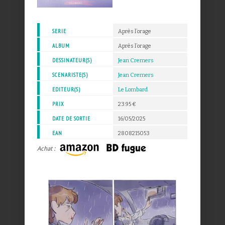
SERIE
Après l’orage
ALBUM
Après l’orage
DESSINATEUR(S)
Jean Cremers
SCENARISTE(S)
Jean Cremers
EDITEUR(S)
Le Lombard
PRIX
23.95 €
DATE DE SORTIE
16/05/2025
EAN
2808215053
Achat :