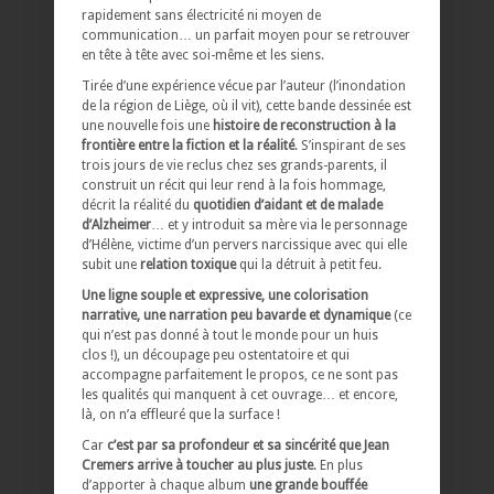
rapidement sans électricité ni moyen de
communication… un parfait moyen pour se retrouver
en tête à tête avec soi-même et les siens.
Tirée d’une expérience vécue par l’auteur (l’inondation
de la région de Liège, où il vit), cette bande dessinée est
une nouvelle fois une
histoire de reconstruction à la
frontière entre la fiction et la réalité
. S’inspirant de ses
trois jours de vie reclus chez ses grands-parents, il
construit un récit qui leur rend à la fois hommage,
décrit la réalité du
quotidien d’aidant et de malade
d’Alzheimer
… et y introduit sa mère via le personnage
d’Hélène, victime d’un pervers narcissique avec qui elle
subit une
relation toxique
qui la détruit à petit feu.
Une ligne souple et expressive, une colorisation
narrative, une narration peu bavarde et dynamique
(ce
qui n’est pas donné à tout le monde pour un huis
clos !), un découpage peu ostentatoire et qui
accompagne parfaitement le propos, ce ne sont pas
les qualités qui manquent à cet ouvrage… et encore,
là, on n’a effleuré que la surface !
Car
c’est par sa profondeur et sa sincérité que Jean
Cremers arrive à toucher au plus juste
. En plus
d’apporter à chaque album
une grande bouffée