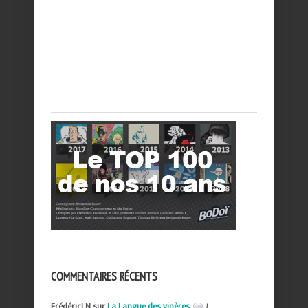
COMMENTAIRES RÉCENTS
FrédéricLN sur
La Langue des vipères
{