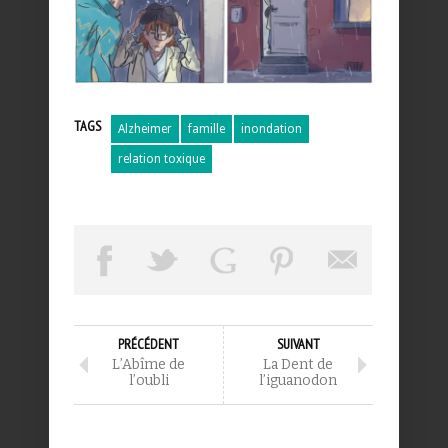
TAGS
Alzheimer
famille
inondation
relation toxique
PRÉCÉDENT
SUIVANT
L’Abîme de
La Dent de
l’oubli
l’iguanodon