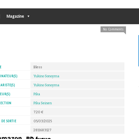
Magazine
No Comments
E
Bless
INATEUR(S)
Yukino Sonoyma
ARISTE(S)
Yukino Sonoyma
EUR(S)
Pika
LECTION
Pika Seinen
X
7.20 €
 DE SORTIE
05/03/2025
2811683127