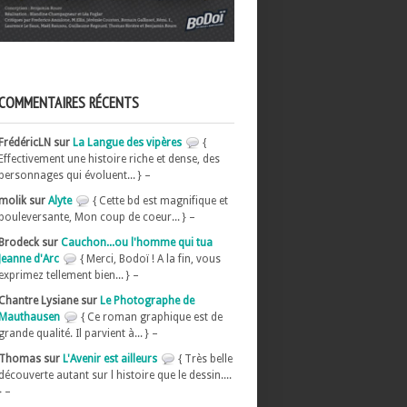
COMMENTAIRES RÉCENTS
FrédéricLN sur
La Langue des vipères
{
Effectivement une histoire riche et dense, des
personnages qui évoluent... } –
molik sur
Alyte
{ Cette bd est magnifique et
bouleversante, Mon coup de coeur... } –
Brodeck sur
Cauchon...ou l'homme qui tua
Jeanne d'Arc
{ Merci, Bodoï ! A la fin, vous
exprimez tellement bien... } –
Chantre Lysiane sur
Le Photographe de
Mauthausen
{ Ce roman graphique est de
grande qualité. Il parvient à... } –
Thomas sur
L'Avenir est ailleurs
{ Très belle
découverte autant sur l histoire que le dessin....
} –