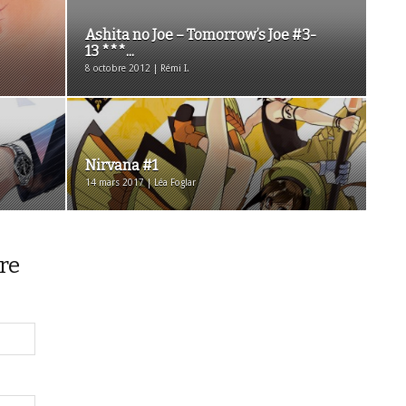
Ashita no Joe – Tomorrow’s Joe #3-
13 ***...
8 octobre 2012 | Rémi I.
Nirvana #1
14 mars 2017 | Léa Foglar
re