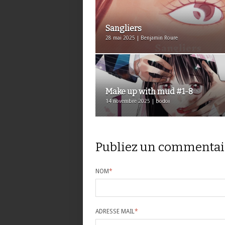
Sangliers
28 mai 2025 | Benjamin Roure
Make up with mud #1-8
14 novembre 2025 | bodoi
Publiez un commentai
NOM
*
ADRESSE MAIL
*