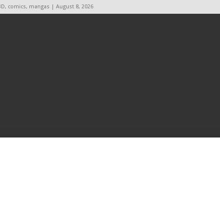
BD, comics, mangas | August 8, 2026