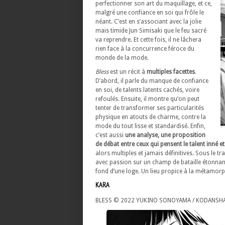
perfectionner son art du maquillage, et ce,
malgré une confiance en soi qui frôle le
néant. C’est en s’associant avec la jolie
mais timide Jun Simisaki que le feu sacré
va reprendre. Et cette fois, il ne lâchera
rien face à la concurrence féroce du
monde de la mode.
Bless
est un récit à
multiples facettes
.
D’abord, il parle du manque de confiance
en soi, de talents latents cachés, voire
refoulés. Ensuite, il montre qu’on peut
tenter de transformer ses particularités
physique en atouts de charme, contre la
mode du tout lisse et standardisé. Enfin,
c’est aussi
une analyse, une proposition
de débat entre ceux qui pensent le talent inné e
alors multiples et jamais définitives. Sous le t
avec passion sur un champ de bataille étonnant,
fond d’une loge. Un lieu propice à la métamor
KARA
BLESS © 2022 YUKINO SONOYAMA / KODANSH