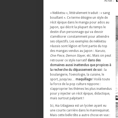
Achat :
« Nekketsu », littéralement traduit : « sang
bouillant ». Ce terme désigne un style de
récit épique dans le manga pour ados au
Japon, qui décrit la plupart du temps le
destin d’un personnage qui va devoir
s’améliorer constamment pour atteindre
ses objectifs. Les exemples de nekketsu
réussis sont légion et font partie du top
des mangas vendus au Japon :
Naruto,
One Piece, Demon Slayer,
etc. Mais on peut
retrouver ce style narratif
dans des
domaines aussi inattendus que propices à
la recherche du dépassement de soi
: la
boulangerie, l’oenologie, la cuisine, le
sport, jusqu’au…
maquillage
! Voilà toute
la force de la pop culture nippone :
s’approprier les thèmes les plus inattendus
pour y injecter un récit épique, didactique,
mais surtout palpitant !
Ici, Aia Udagawa est un lycéen ayant eu
une courte carrière dans le mannequinat.
Mais cette belle tête a autre chose en vue :