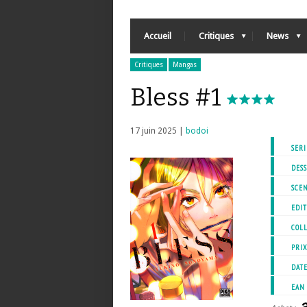
Accueil
Critiques
News
Critiques
Mangas
Bless #1
17 juin 2025 |
bodoi
SERI
DESS
SCEN
EDIT
COL
PRI
DATE
EAN