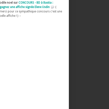
odile noel sur
CONCOURS - BD à Bastia :
gagnez une affiche signée Elene Usdin
{
merci pour ce sympathique concours c'est une
belle affiche ! } –