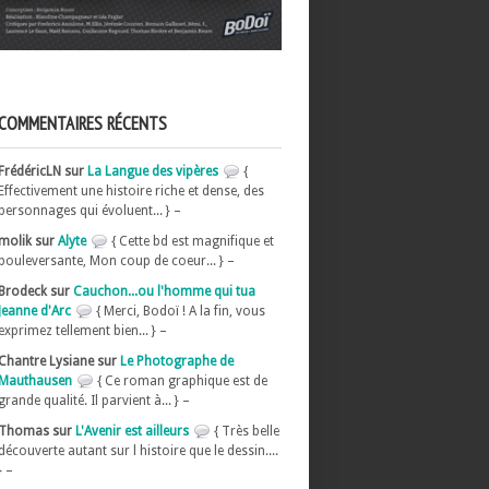
COMMENTAIRES RÉCENTS
FrédéricLN sur
La Langue des vipères
{
Effectivement une histoire riche et dense, des
personnages qui évoluent... } –
molik sur
Alyte
{ Cette bd est magnifique et
bouleversante, Mon coup de coeur... } –
Brodeck sur
Cauchon...ou l'homme qui tua
Jeanne d'Arc
{ Merci, Bodoï ! A la fin, vous
exprimez tellement bien... } –
Chantre Lysiane sur
Le Photographe de
Mauthausen
{ Ce roman graphique est de
grande qualité. Il parvient à... } –
Thomas sur
L'Avenir est ailleurs
{ Très belle
découverte autant sur l histoire que le dessin....
} –