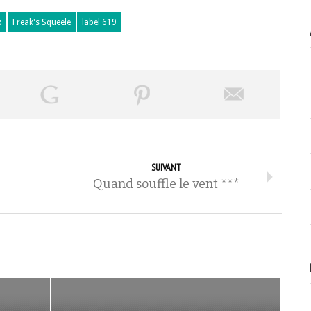
x
Freak's Squeele
label 619
SUIVANT
Quand souffle le vent ***