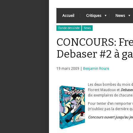
Accueil
Critiques
News
Bande dessinée
News
CONCOURS: Frea
Debaser #2 à g
19 mars 2009 |
Benjamin Roure
Les deux bombes du mois d
Florent Maudoux et
Debase
dix exemplaires de chacune 
Pour tenter d’en remporter
(n’oubliez pas la dernière q
Concours ouvert jusqu’au je