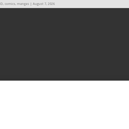
BD, comics, mangas | August 7, 2026