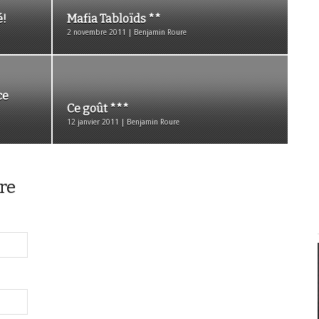
é!
Mafia Tabloïds **
2 novembre 2011 | Benjamin Roure
ce
Ce goût ***
12 janvier 2011 | Benjamin Roure
re