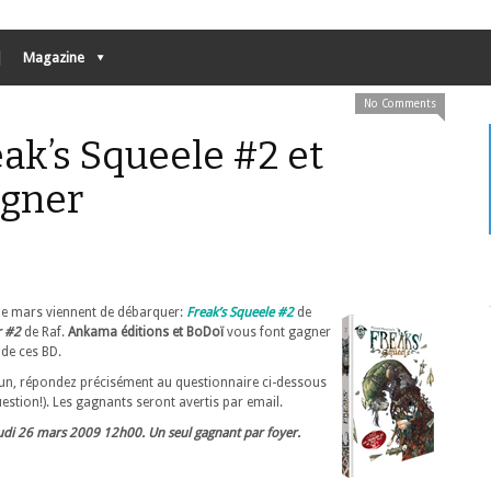
Magazine
No Comments
k’s Squeele #2 et
agner
e mars viennent de débarquer:
Freak’s Squeele #2
de
r #2
de Raf.
Ankama éditions et BoDoï
vous font gagner
de ces BD.
 un, répondez précisément au questionnaire ci-dessous
uestion!). Les gagnants seront avertis par email.
udi 26 mars 2009 12h00. Un seul gagnant par foyer.