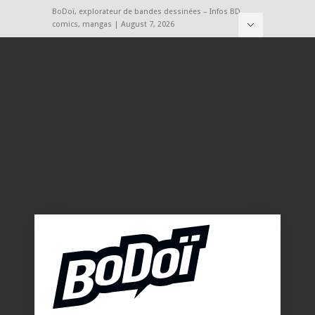
BoDoï, explorateur de bandes dessinées – Infos BD,
comics, mangas | August 7, 2026