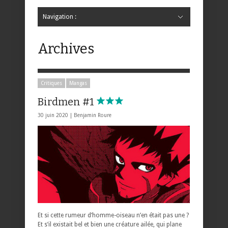
Navigation :
Hide Navigation
Accueil
Critiques
Bande dessinée
Comics
Jeunesse
Mangas
News
Bande dessinée
Comics
Manga
Jeunesse
Magazine
Bande dessinée
Comics
Jeunesse
Mangas
Archives
Critiques
Mangas
Birdmen #1
30 juin 2020 |
Benjamin Roure
Et si cette rumeur d’homme-oiseau n’en était pas une ?
Et s’il existait bel et bien une créature ailée, qui plane