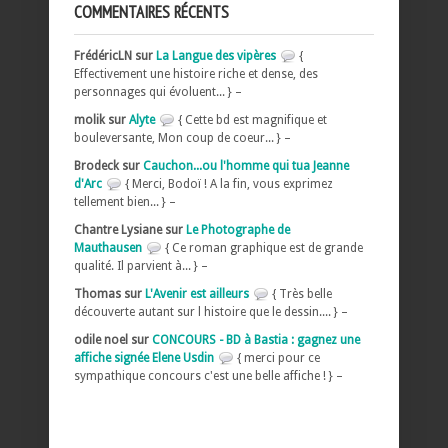
COMMENTAIRES RÉCENTS
FrédéricLN sur
La Langue des vipères
{
Effectivement une histoire riche et dense, des
personnages qui évoluent... } –
molik sur
Alyte
{ Cette bd est magnifique et
bouleversante, Mon coup de coeur... } –
Brodeck sur
Cauchon...ou l'homme qui tua Jeanne
d'Arc
{ Merci, Bodoï ! A la fin, vous exprimez
tellement bien... } –
Chantre Lysiane sur
Le Photographe de
Mauthausen
{ Ce roman graphique est de grande
qualité. Il parvient à... } –
Thomas sur
L'Avenir est ailleurs
{ Très belle
découverte autant sur l histoire que le dessin.... } –
odile noel sur
CONCOURS - BD à Bastia : gagnez une
affiche signée Elene Usdin
{ merci pour ce
sympathique concours c'est une belle affiche ! } –