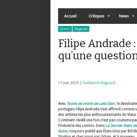
Accueil
Critiques
News
Comics
Magazine
Filipe Andrade : 
qu’une question
17 juin 2025 |
Guillaume Regourd
Avec
Toutes les morts de Laila Starr
, le dessinate
portugais Filipe Andrade s’est affirmé comme 
des artistes les plus enthousiasmants du Vieux
Continent révélé une fois n’est pas coutume pa
l’industrie des comics. Dans
Le Dernier festin de
Rubin
, toujours publié aux États-Unis par BOOM
Studios et chez nous par Urban, et à nouveau