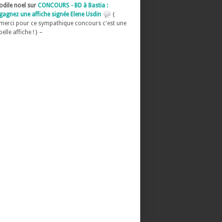
odile noel sur
CONCOURS - BD à Bastia :
gagnez une affiche signée Elene Usdin
{
merci pour ce sympathique concours c'est une
belle affiche ! } –