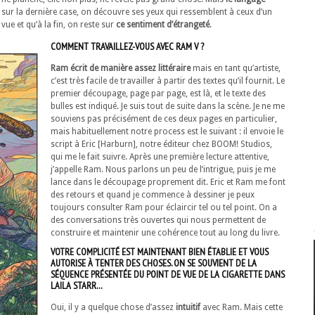
, sur la dernière case, on découvre ses yeux qui ressemblent à ceux d’un
vue et qu’à la fin, on reste sur
ce sentiment d’étrangeté
.
COMMENT TRAVAILLEZ-VOUS AVEC RAM V ?
Ram écrit de manière assez littéraire
mais en tant qu’artiste,
c’est très facile de travailler à partir des textes qu’il fournit. Le
premier découpage, page par page, est là, et le texte des
bulles est indiqué. Je suis tout de suite dans la scène. Je ne me
souviens pas précisément de ces deux pages en particulier,
mais habituellement notre process est le suivant : il envoie le
script à Eric [Harburn], notre éditeur chez BOOM! Studios,
qui me le fait suivre. Après une première lecture attentive,
j’appelle Ram. Nous parlons un peu de l’intrigue, puis je me
lance dans le découpage proprement dit. Eric et Ram me font
des retours et quand je commence à dessiner je peux
toujours consulter Ram pour éclaircir tel ou tel point. On a
des conversations très ouvertes qui nous permettent de
construire et maintenir une cohérence tout au long du livre.
VOTRE COMPLICITÉ EST MAINTENANT BIEN ÉTABLIE ET VOUS
AUTORISE À TENTER DES CHOSES. ON SE SOUVIENT DE LA
SÉQUENCE PRÉSENTÉE DU POINT DE VUE DE LA CIGARETTE DANS
LAILA STARR…
Oui, il y a quelque chose d’assez
intuitif
avec Ram. Mais cette