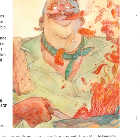
urs
ne
bin,
Inde
re
ns
lein
al
ON
NAGE
 voit
ième planche, elle non plus, ne révèle pas grand-chose. Mais
le langage