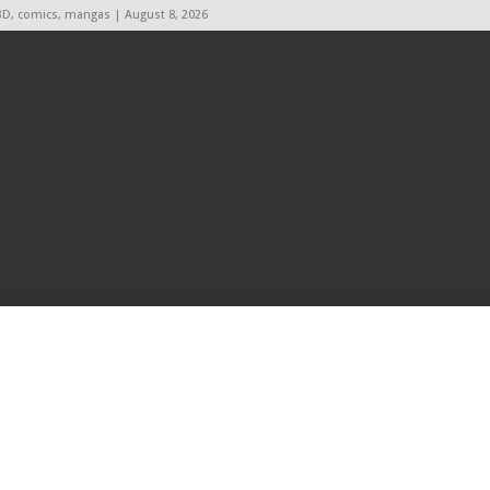
BD, comics, mangas | August 8, 2026