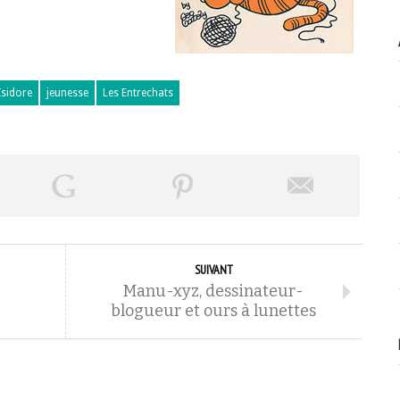
Isidore
jeunesse
Les Entrechats
SUIVANT
Manu-xyz, dessinateur-
blogueur et ours à lunettes