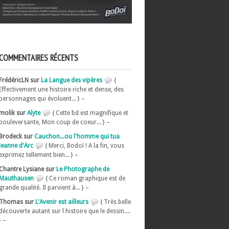
COMMENTAIRES RÉCENTS
FrédéricLN sur
La Langue des vipères
{
Effectivement une histoire riche et dense, des
personnages qui évoluent... } –
molik sur
Alyte
{ Cette bd est magnifique et
bouleversante, Mon coup de coeur... } –
Brodeck sur
Cauchon...ou l'homme qui tua
Jeanne d'Arc
{ Merci, Bodoï ! A la fin, vous
exprimez tellement bien... } –
Chantre Lysiane sur
Le Photographe de
Mauthausen
{ Ce roman graphique est de
grande qualité. Il parvient à... } –
Thomas sur
L'Avenir est ailleurs
{ Très belle
découverte autant sur l histoire que le dessin....
} –