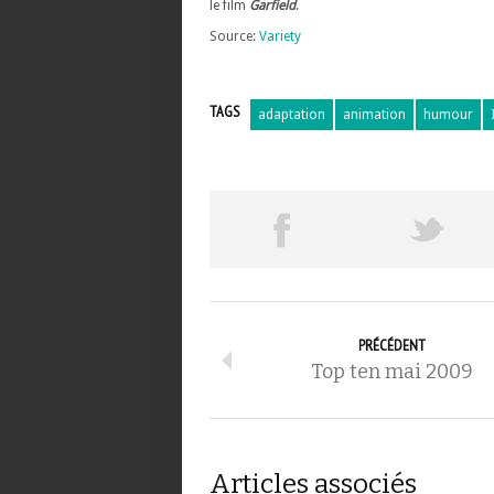
le film
Garfield
.
Source:
Variety
TAGS
adaptation
animation
humour
PRÉCÉDENT
Top ten mai 2009
Articles associés