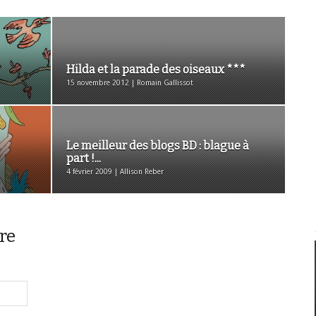
Hilda et la parade des oiseaux ***
15 novembre 2012 | Romain Gallissot
Le meilleur des blogs BD : blague à
part !...
4 février 2009 | Allison Reber
re