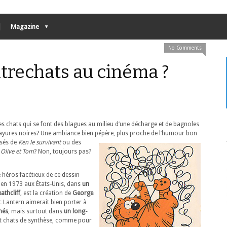
Magazine
No Comments
ntrechats au cinéma ?
Des chats qui se font des blagues au milieu d’une décharge et de bagnoles
ayures noires? Une ambiance bien pépère,
plus proche de l’humour bon
sés de
Ken le survivant
ou des
e
Olive et Tom
? Non, toujours pas?
e héros facétieux de ce dessin
é en 1973 aux États-Unis, dans
un
athcliff
, est la création de
George
ic Lantern aimerait bien porter à
més
, mais surtout dans
un long-
et chats de synthèse, comme pour