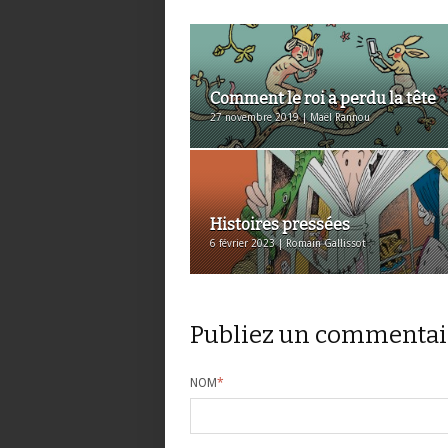
Comment le roi a perdu la tête
27 novembre 2019 | Maël Rannou
Histoires pressées
6 février 2023 | Romain Gallissot
Publiez un commentai
NOM
*