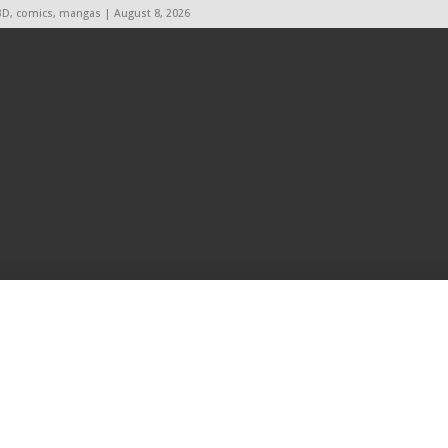
BD, comics, mangas | August 8, 2026