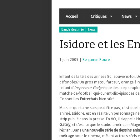
Accueil
Critiques
News
Bande dessinée
News
Isidore et les E
1 juin 2009 |
Benjamin Roure
Enfant de la télé des années 80, souviens-toi. 
défoncées? Un gros matou farceur, orange à r
enfant d’
Inspecteur Gadget
que des corps explo
matchs-de-football-qui-durent-dix-épisodes d
Ce sont
Les Entrechats
bien sûr!
Mais ce que tu ne sais peut-être pas, c’est que l
animé, Isidore, est en réalité un personnage n
strip
publié dans la presse. En VO, il s’appelle
He
Gately
, et c’est lui que le studio américain Mag
l’écran. Dans
une nouvelle série de dessins ani
métrage
pour le cinéma, mêlant acteurs réels 