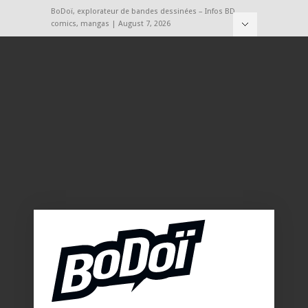
BoDoï, explorateur de bandes dessinées – Infos BD,
comics, mangas | August 7, 2026