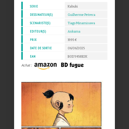
SERIE
Kabuki
DESSINATEUR(S)
Guilherme Petreca
SCENARISTE(S)
Tiago Minamisawa
EDITEUR(S)
Ankama
PRIX
19.95 €
DATE DE SORTIE
06/06/2025
EAN
B0DY458B2K
Achat :