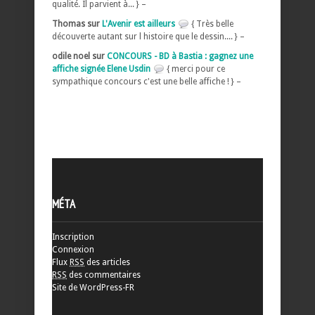
qualité. Il parvient à... } –
Thomas sur
L'Avenir est ailleurs
{ Très belle
découverte autant sur l histoire que le dessin.... } –
odile noel sur
CONCOURS - BD à Bastia : gagnez une
affiche signée Elene Usdin
{ merci pour ce
sympathique concours c'est une belle affiche ! } –
MÉTA
Inscription
Connexion
Flux
RSS
des articles
RSS
des commentaires
Site de WordPress-FR