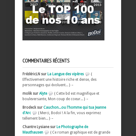
COMMENTAIRES RÉCENTS
FrédéricLN sur
La Langue des vipères
{
Effectivement une histoire riche et dense, des
personnages qui évoluent... } –
molik sur
Alyte
{ Cette bd est magnifique et
bouleversante, Mon coup de coeur... } –
Brodeck sur
Cauchon...ou l'homme qui tua Jeanne
d'Arc
{ Merci, Bodoï ! A la fin, vous exprimez
tellement bien... } –
Chantre Lysiane sur
Le Photographe de
Mauthausen
{ Ce roman graphique est de grande