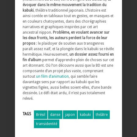
évoquer dans le même mouvement la tradition du
kabuki
, théâtre traditionnel japonais. L’histoire est
ainsi contée en tableaux tout en gestes, en masques et
en couleurs chatoyantes, dans des chorégraphies
narratives et graphiques inspirées par cet art
ancestral nippon.
Problème, en voulant avancer sur
les deux fronts, les auteurs perdent la force de leur
propos
: le plaidoyer de soutien aux transgenres
paraît assez naïf, et la plongée dans le kabuki se révèle
hermétique. Heureusement,
un dossier assez fourni en
fin d’album
permet d’apprendre plein de choses sur cet
art étonnant. Où l’on découvre aussi que la BD est une
composante d’un projet plus vaste, comprenant
surtout
un film d’animation
, qui semble faire
davantage sens par rapport au kabuki que les
vignettes figées, aussi belles soient-elles, d’une bande
dessinée. Le défi était ardu, il n’est pas totalement
relevé.
TAGS
Brésil
danse
japon
kabuki
théâtre
transidentité