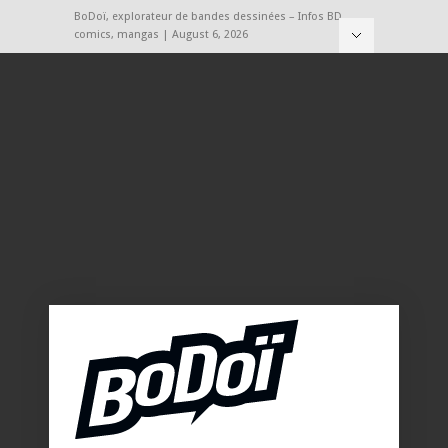
BoDoï, explorateur de bandes dessinées – Infos BD,
comics, mangas | August 6, 2026