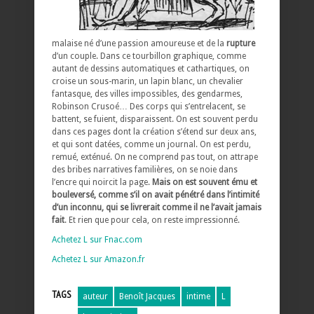
malaise né d’une passion amoureuse et de la
rupture
d’un couple. Dans ce tourbillon graphique, comme
autant de dessins automatiques et cathartiques, on
croise un sous-marin, un lapin blanc, un chevalier
fantasque, des villes impossibles, des gendarmes,
Robinson Crusoé… Des corps qui s’entrelacent, se
battent, se fuient, disparaissent. On est souvent perdu
dans ces pages dont la création s’étend sur deux ans,
et qui sont datées, comme un journal. On est perdu,
remué, exténué. On ne comprend pas tout, on attrape
des bribes narratives familières, on se noie dans
l’encre qui noircit la page.
Mais on est souvent ému et
bouleversé, comme s’il on avait pénétré dans l’intimité
d’un inconnu, qui se livrerait comme il ne l’avait jamais
fait
. Et rien que pour cela, on reste impressionné.
Achetez L sur Fnac.com
Achetez L sur Amazon.fr
TAGS
auteur
Benoît Jacques
intime
L