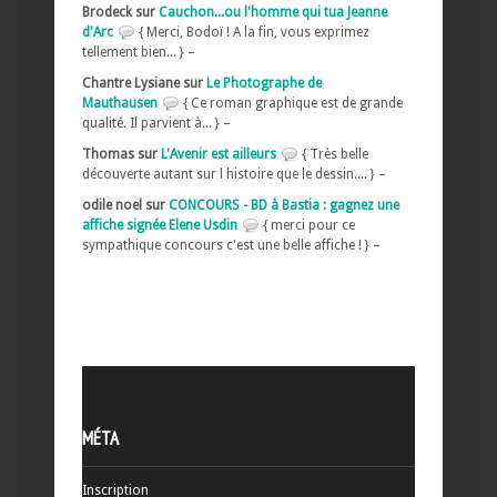
Brodeck sur
Cauchon...ou l'homme qui tua Jeanne
d'Arc
{ Merci, Bodoï ! A la fin, vous exprimez
tellement bien... } –
Chantre Lysiane sur
Le Photographe de
Mauthausen
{ Ce roman graphique est de grande
qualité. Il parvient à... } –
Thomas sur
L'Avenir est ailleurs
{ Très belle
découverte autant sur l histoire que le dessin.... } –
odile noel sur
CONCOURS - BD à Bastia : gagnez une
affiche signée Elene Usdin
{ merci pour ce
sympathique concours c'est une belle affiche ! } –
MÉTA
Inscription