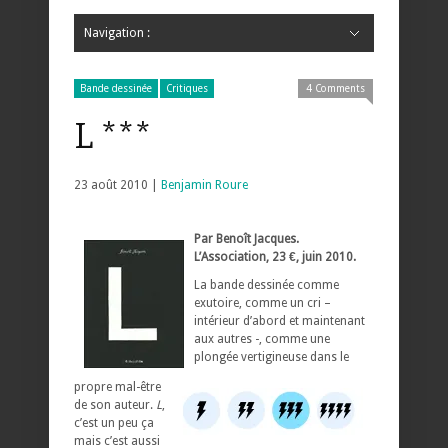
Navigation :
Hide Navigation
Accueil
Critiques
Bande dessinée
Comics
Jeunesse
Mangas
News
Bande dessinée
Comics
Manga
Jeunesse
Magazine
Bande dessinée
Comics
Jeunesse
Mangas
Bande dessinée
Critiques
4 Comments
L ***
23 août 2010 |
Benjamin Roure
Par Benoît Jacques.
L’Association, 23 €, juin 2010.
La bande dessinée comme
exutoire, comme un cri –
intérieur d’abord et maintenant
aux autres -, comme une
plongée vertigineuse dans le
propre mal-être
de son auteur.
L
,
c’est un peu ça
mais c’est aussi