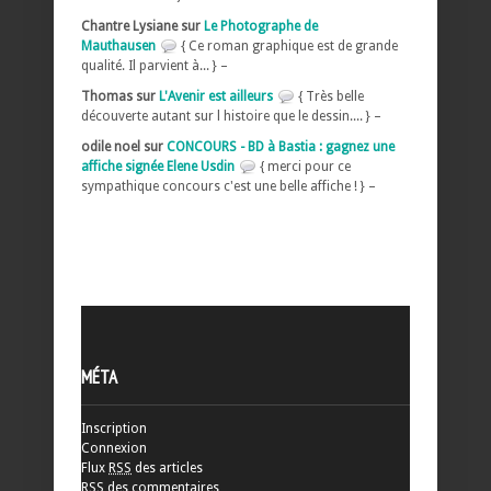
Chantre Lysiane sur
Le Photographe de
Mauthausen
{ Ce roman graphique est de grande
qualité. Il parvient à... } –
Thomas sur
L'Avenir est ailleurs
{ Très belle
découverte autant sur l histoire que le dessin.... } –
odile noel sur
CONCOURS - BD à Bastia : gagnez une
affiche signée Elene Usdin
{ merci pour ce
sympathique concours c'est une belle affiche ! } –
MÉTA
Inscription
Connexion
Flux
RSS
des articles
RSS
des commentaires