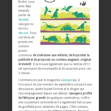
Bodoï, vous
avez déjà
entendu
parler de
Bonbek
,
Georges
ou
encore
Biscoto
. Tous
ces titres de
presse ont
comme
points
communs
de s’adresser aux enfants, de boycotter la
publicité et de proposer un contenu exigeant, original
et inventi
f. Il se trouve également que la rentrée 2013
est synonyme de nouveautés et de surprises pour ces
3 revues.
Commençons par le magazine
Georges
qui, à
l’occasion de son numéro de septembre consacré aux
dinosaures, quitte le petit format et le slogan qui
l’accompagnaient depuis ses débuts.
Georges
a profité
de l’été pour grandir
de quelques centimètres, s’offrir
une couverture cartonnée et il a également fait un peu
de gonflette pour atteindre 58 pages. Côté contenu,