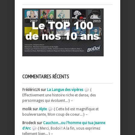
COMMENTAIRES RÉCENTS
FrédéricLN sur
La Langue des vipères
{
Effectivement une histoire riche et dense, des
personnages qui évoluent... } –
molik sur
Alyte
{ Cette bd est magnifique et
bouleversante, Mon coup de coeur... } –
Brodeck sur
Cauchon...ou l'homme qui tua Jeanne
d'Arc
{ Merci, Bodoï ! A la fin, vous exprimez
tellement bien... } –