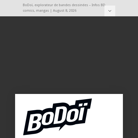
BoDoï, explorateur de bandes dessinées – Infos BD,
comics, mangas | August 8, 2026