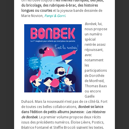
on retrouve toujours
les mêmes rubriques, des jeux,
du bricolage, des rubriques-à-brac, des histoires
longues ou courtes
et la joyeuse bande dessinée de
Marie Novion,
Panpi & Gorri
.
Bonbek
, lui,
nous propose
un numéro
spécial
rentrée assez
réjouissant,
avec
notamment
les
participations
de Dorothée
de Monfreid,
Thomas Baas
ou encore
Gaëlle
Duhazé. Mais la nouveauté n’est pas de ce côté-là. Fort
de toutes ces belles collaborations,
Bonbek
se lance
dans l’édition de petits albums jeunesse
:
Les Histoires
de Bonbek
. Le premier volume propose deux récits
issus des précédents numéros. Éloïse Lièvre, Postics,
Béatrice Fontanel et Steffie Brocoli signent les textes,