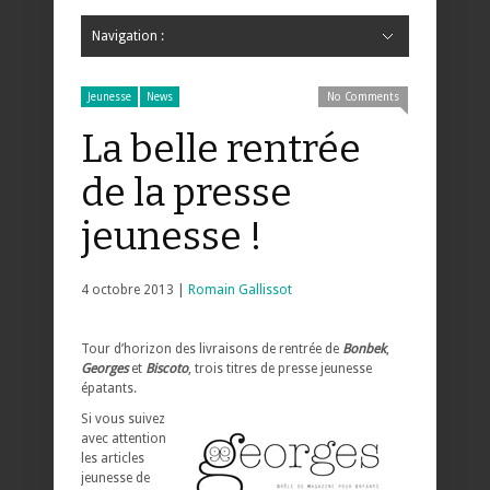
Navigation :
Hide Navigation
Accueil
Critiques
Bande dessinée
Comics
Jeunesse
Mangas
News
Bande dessinée
Comics
Manga
Jeunesse
Magazine
Bande dessinée
Comics
Jeunesse
Mangas
Jeunesse
News
No Comments
La belle rentrée
de la presse
jeunesse !
4 octobre 2013 |
Romain Gallissot
Tour d’horizon des livraisons de rentrée de
Bonbek
,
Georges
et
Biscoto
, trois titres de presse jeunesse
épatants.
Si vous suivez
avec attention
les articles
jeunesse de