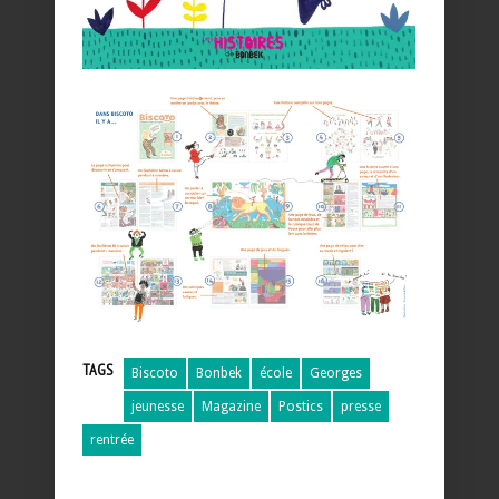
TAGS
Biscoto
Bonbek
école
Georges
jeunesse
Magazine
Postics
presse
rentrée