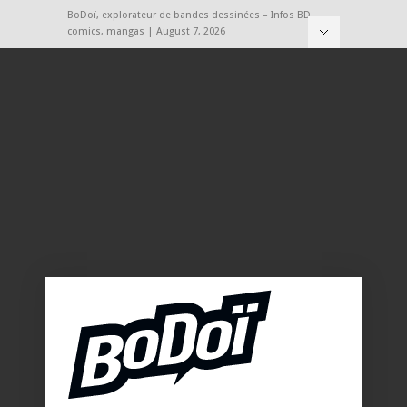
BoDoï, explorateur de bandes dessinées – Infos BD,
comics, mangas | August 7, 2026