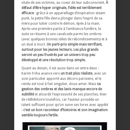
vitale de ses victimes, au coeur de leur subconscient.
À
défaut d’être hyper originale, l’idée est terriblement
efficace
: grâce à un appareillage d’inspiration steam
punk, la petite fille devra plonger dans l’esprit de sa
mère pour lutter contre le démon, épée à la main.
Après une première partie à l’ambiance funèbre, la
suite se résume à une cavalcade parmi les ombres
(avec quelques bonnes idées de rebondissements) et à
un duel à mort.
Un parti-pris simple mais terrifiant,
surtout pour les jeunes lecteurs. Les plus grands
seront un peu frustrés par un univers trop peu
développé et une résolution trop simple.
Quant au dessin, il est aussi dans un entre-deux :
Karim Friha avance vers
un trait plus réaliste
, avec un
soin particulier apporté aux décors parisiens, et le
rendu est tout à fait singulier, doux-amer. Mais
sa
gestion des ombres et des lavis manque encore de
subtilité
et alourdit l’expressivité de ses planches. Rien
de rédhibitoire toutefois, car l’auteur possède un
talent suffisant pour qu’on suive ses livres avec appétit
:
c’est un bon raconteur d’histoires et son imagination
semble toujours fertile
.