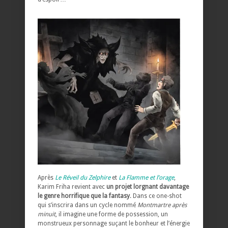
Après
Le Réveil du Zelphire
et
La Flamme et l’orage
,
Karim Friha revient avec
un projet lorgnant davantage
le genre horrifique que la fantasy
. Dans ce one-shot
qui s’inscrira dans un cycle nommé
Montmartre après
minuit
, il imagine une forme de possession, un
monstrueux personnage suçant le bonheur et l’énergie