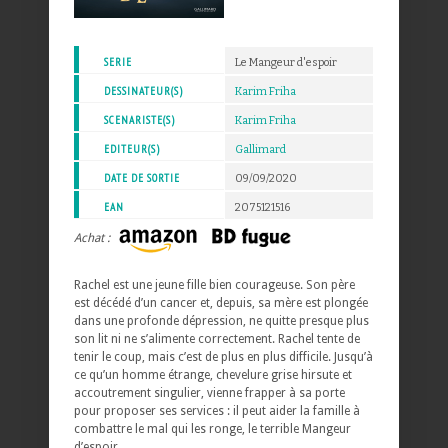
SERIE
Le Mangeur d'espoir
DESSINATEUR(S)
Karim Friha
SCENARISTE(S)
Karim Friha
EDITEUR(S)
Gallimard
DATE DE SORTIE
09/09/2020
EAN
2075121516
Achat :
Rachel est une jeune fille bien courageuse. Son père
est décédé d’un cancer et, depuis, sa mère est plongée
dans une profonde dépression, ne quitte presque plus
son lit ni ne s’alimente correctement. Rachel tente de
tenir le coup, mais c’est de plus en plus difficile. Jusqu’à
ce qu’un homme étrange, chevelure grise hirsute et
accoutrement singulier, vienne frapper à sa porte
pour proposer ses services : il peut aider la famille à
combattre le mal qui les ronge, le terrible Mangeur
d’espoir…