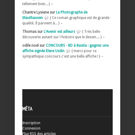
tellement bien... } –
Chantre Lysiane sur
Le Photographe de
Mauthausen
{ Ce roman graphique est de grande
qualité. Il parvient à... } –
Thomas sur
L'Avenir est ailleurs
{ Très belle
découverte autant sur l histoire que le dessin.... } –
odile noel sur
CONCOURS - BD à Bastia : gagnez une
affiche signée Elene Usdin
{ merci pour ce
sympathique concours c'est une belle affiche ! } –
MÉTA
Inscription
Connexion
Flux
RSS
des articles