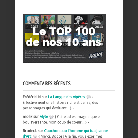
COMMENTAIRES RÉCENTS
FrédéricLN sur
La Langue des vipères
{
Effectivement une histoire riche et dense, des
personnages qui évoluent... } –
molik sur
Alyte
{ Cette bd est magnifique et
bouleversante, Mon coup de coeur... } –
Brodeck sur
Cauchon...ou l'homme qui tua Jeanne
d'Arc
{ Merci, Bodoï ! A la fin, vous exprimez