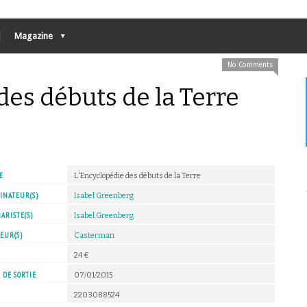
Magazine
No Comments
des débuts de la Terre
E
L'Encyclopédie des débuts de la Terre
INATEUR(S)
Isabel Greenberg
ARISTE(S)
Isabel Greenberg
EUR(S)
Casterman
X
24 €
 DE SORTIE
07/01/2015
2203088524