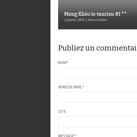
Mong Khéo le vaurien #1 **
2 janvier 2009 | Allison Reber
Publiez un commentai
NOM
*
ADRESSE MAIL
*
SITE
MESSAGE
*