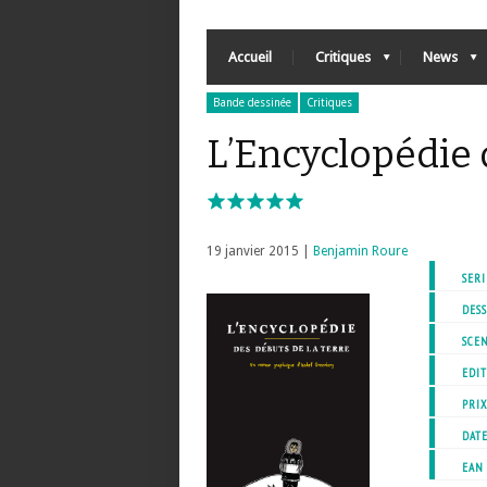
Accueil
Critiques
News
Bande dessinée
Critiques
L’Encyclopédie 
19 janvier 2015 |
Benjamin Roure
SERI
DESS
SCEN
EDIT
PRI
DATE
EAN