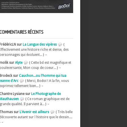
COMMENTAIRES RÉCENTS
FrédéricLN sur
La Langue des vipères
{
Effectivement une histoire riche et dense, des
personnages qui évoluent... } –
molik sur
Alyte
{ Cette bd est magnifique et
bouleversante, Mon coup de coeur... } –
Brodeck sur
Cauchon...ou l'homme qui tua
Jeanne d'Arc
{ Merci, Bodoï ! A la fin, vous
exprimez tellement bien... } –
Chantre Lysiane sur
Le Photographe de
Mauthausen
{ Ce roman graphique est de
grande qualité. Il parvient à... } –
Thomas sur
L'Avenir est ailleurs
{ Très belle
découverte autant sur l histoire que le dessin....
} –