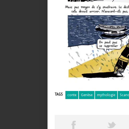
TAGS
conte
Genèse
mythologie
Scand