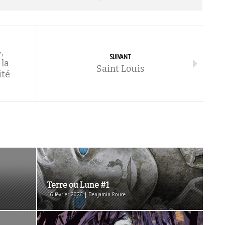
,
SUIVANT
 la
Saint Louis
ité
Terre ou Lune #1
16 février 2026 | Benjamin Roure