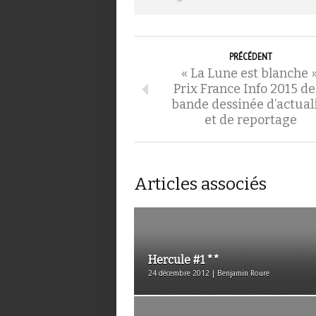
PRÉCÉDENT
« La Lune est blanche »
Prix France Info 2015 de
bande dessinée d’actual
et de reportage
Articles associés
Hercule #1 **
24 décembre 2012 | Benjamin Roure