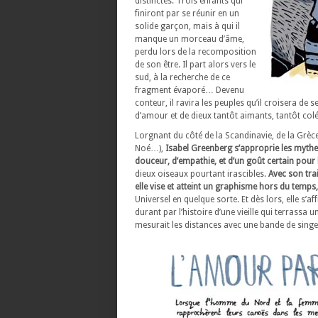
distinctes. Trois enfants qui
finiront par se réunir en un
solide garçon, mais à qui il
manque un morceau d’âme,
perdu lors de la recomposition
de son être. Il part alors vers le
sud, à la recherche de ce
fragment évaporé… Devenu
conteur, il ravira les peuples qu’il croisera de s
d’amour et de dieux tantôt aimants, tantôt colé
Lorgnant du côté de la Scandinavie, de la Grèce
Noé…),
Isabel Greenberg s’approprie les mythe
douceur, d’empathie, et d’un goût certain pour 
dieux oiseaux pourtant irascibles.
Avec son trai
elle vise et atteint un graphisme hors du temps,
Universel en quelque sorte. Et dès lors, elle s
durant par l’histoire d’une vieille qui terrass
mesurait les distances avec une bande de singe