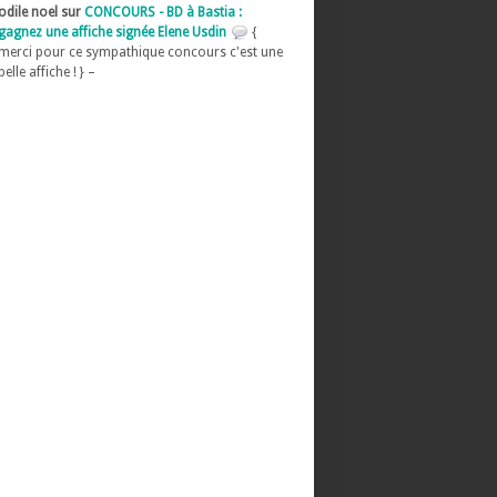
odile noel sur
CONCOURS - BD à Bastia :
gagnez une affiche signée Elene Usdin
{
merci pour ce sympathique concours c'est une
belle affiche ! } –