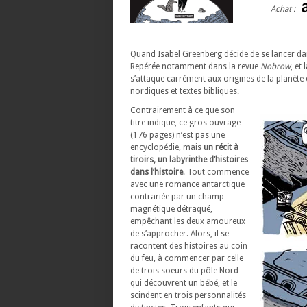
Achat :
Quand Isabel Greenberg décide de se lancer dan
Repérée notamment dans la revue
Nobrow
, et
s’attaque carrément aux origines de la planète 
nordiques et textes bibliques.
Contrairement à ce que son
titre indique, ce gros ouvrage
(176 pages) n’est pas une
encyclopédie, mais
un récit à
tiroirs, un labyrinthe d’histoires
dans l’histoire
. Tout commence
avec une romance antarctique
contrariée par un champ
magnétique détraqué,
empêchant les deux amoureux
de s’approcher. Alors, il se
racontent des histoires au coin
du feu, à commencer par celle
de trois soeurs du pôle Nord
qui découvrent un bébé, et le
scindent en trois personnalités