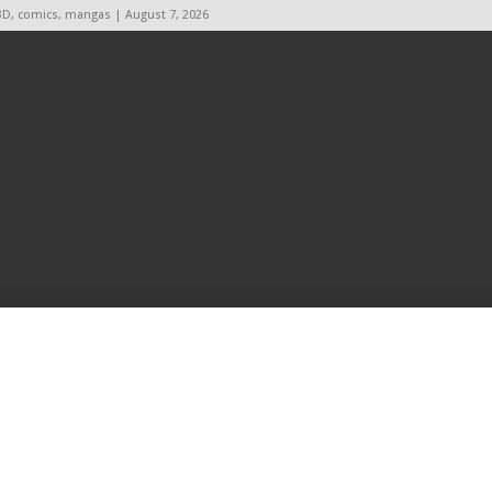
BD, comics, mangas | August 7, 2026