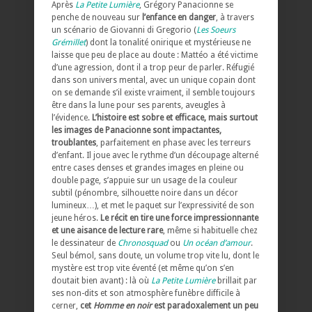
Après
La Petite Lumière
, Grégory Panacionne se
penche de nouveau sur
l’enfance en danger
, à travers
un scénario de Giovanni di Gregorio (
Les Soeurs
Grémillet
) dont la tonalité onirique et mystérieuse ne
laisse que peu de place au doute : Mattéo a été victime
d’une agression, dont il a trop peur de parler. Réfugié
dans son univers mental, avec un unique copain dont
on se demande s’il existe vraiment, il semble toujours
être dans la lune pour ses parents, aveugles à
l’évidence.
L’histoire est sobre et efficace, mais surtout
les images de Panacionne sont impactantes,
troublantes
, parfaitement en phase avec les terreurs
d’enfant. Il joue avec le rythme d’un découpage alterné
entre cases denses et grandes images en pleine ou
double page, s’appuie sur un usage de la couleur
subtil (pénombre, silhouette noire dans un décor
lumineux…), et met le paquet sur l’expressivité de son
jeune héros.
Le récit en tire une force impressionnante
et une aisance de lecture rare
, même si habituelle chez
le dessinateur de
Chronosquad
ou
Un océan d’amour
.
Seul bémol, sans doute, un volume trop vite lu, dont le
mystère est trop vite éventé (et même qu’on s’en
doutait bien avant) : là où
La Petite Lumière
brillait par
ses non-dits et son atmosphère funèbre difficile à
cerner,
cet
Homme en noir
est paradoxalement un peu