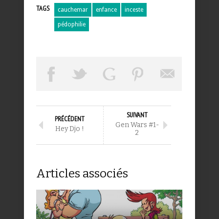
TAGS
cauchemar
enfance
inceste
pédophilie
SUIVANT
PRÉCÉDENT
Gen Wars #1-
Hey Djo !
2
Articles associés