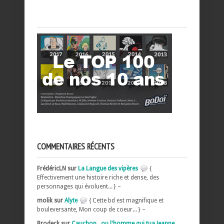
COMMENTAIRES RÉCENTS
FrédéricLN sur
La Langue des vipères
{
Effectivement une histoire riche et dense, des
personnages qui évoluent... } –
molik sur
Alyte
{ Cette bd est magnifique et
bouleversante, Mon coup de coeur... } –
Brodeck sur
Cauchon...ou l'homme qui tua Jeanne