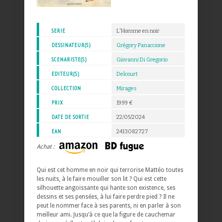
SERIE
L'Homme en noir
DESSINATEUR(S)
Grégory Panaccione
SCENARISTE(S)
Giovanni Di Gregorio
EDITEUR(S)
Delcourt
COLLECTION
Mirages
PRIX
19.99 €
DATE DE SORTIE
22/05/2024
EAN
2413082727
Achat :
Qui est cet homme en noir qui terrorise Mattéo toutes
les nuits, à le faire mouiller son lit ? Qui est cette
silhouette angoissante qui hante son existence, ses
dessins et ses pensées, à lui faire perdre pied ? Il ne
peut le nommer face à ses parents, ni en parler à son
meilleur ami. Jusqu’à ce que la figure de cauchemar