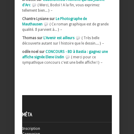
d'Arc
{ Merci, Bodoï ! A la fin, vous exprimez
tellement bien... } –
Chantre Lysiane sur
Le Photographe de
Mauthausen
{ Ce roman graphique est de grande
qualité. Il parvient à... } –
Thomas sur
L'Avenir est ailleurs
{ Très belle
découverte autant sur l histoire que le dessin.... } –
odile noel sur
CONCOURS - BD à Bastia : gagnez une
affiche signée Elene Usdin
{ merci pour ce
sympathique concours c'est une belle affiche ! } –
MÉTA
Inscription
Connexion