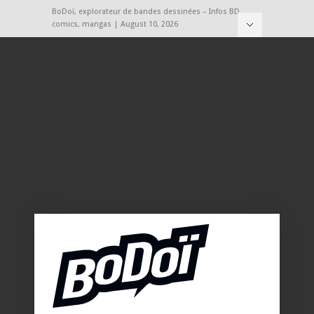
BoDoï, explorateur de bandes dessinées – Infos BD,
comics, mangas | August 10, 2026