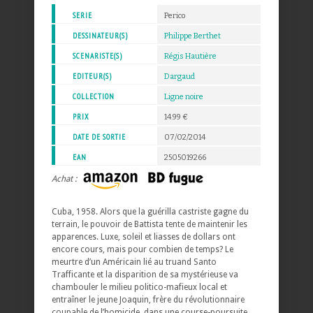
SERIE
Perico
DESSINATEUR(S)
Philippe Berthet
SCENARISTE(S)
Régis Hautière
EDITEUR(S)
Dargaud
COLLECTION
Ligne noire
PRIX
14.99 €
DATE DE SORTIE
07/02/2014
EAN
2505019266
Achat :
Cuba, 1958. Alors que la guérilla castriste gagne du
terrain, le pouvoir de Battista tente de maintenir les
apparences. Luxe, soleil et liasses de dollars ont
encore cours, mais pour combien de temps? Le
meurtre d’un Américain lié au truand Santo
Trafficante et la disparition de sa mystérieuse va
chambouler le milieu politico-mafieux local et
entraîner le jeune Joaquin, frère du révolutionnaire
coupable de l’homicide, dans une course-poursuite