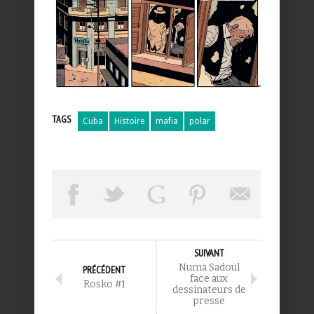
TAGS
Cuba
Histoire
mafia
polar
SUIVANT
Numa Sadoul
PRÉCÉDENT
face aux
Rosko #1
dessinateurs de
presse