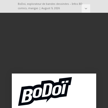
BoDoï, explorateur de bandes dessinées – Infos BD,
comics, mangas | August 9, 2026