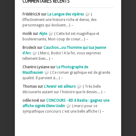
COMMENTAIRES RÉCENTS
FrédéricLN sur
La Langue des vipères
{
Effectivement une histoire riche et dense, des
personnages qui évoluent... } –
molik sur
Alyte
{ Cette bd est magnifique et
bouleversante, Mon coup de coeur... } –
Brodeck sur
Cauchon...ou l'homme qui tua Jeanne
d'Arc
{ Merci, Bodoï ! A la fin, vous exprimez
tellement bien... } –
Chantre Lysiane sur
Le Photographe de
Mauthausen
{ Ce roman graphique est de grande
qualité. Il parvient à... } –
Thomas sur
L'Avenir est ailleurs
{ Très belle
découverte autant sur l histoire que le dessin.... } –
odile noel sur
CONCOURS - BD à Bastia : gagnez une
affiche signée Elene Usdin
{ merci pour ce
sympathique concours c'est une belle affiche ! } –