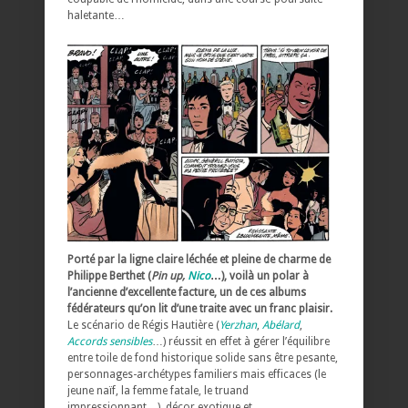
haletante…
Porté par la ligne claire léchée et pleine de charme de
Philippe Berthet (
Pin up,
Nico
…), voilà un polar à
l’ancienne d’excellente facture, un de ces albums
fédérateurs qu’on lit d’une traite avec un franc plaisir.
Le scénario de Régis Hautière (
Yerzhan
,
Abélard
,
Accords sensibles
…) réussit en effet à gérer l’équilibre
entre toile de fond historique solide sans être pesante,
personnages-archétypes familiers mais efficaces (le
jeune naïf, la femme fatale, le truand
impressionnant…), décor exotique et