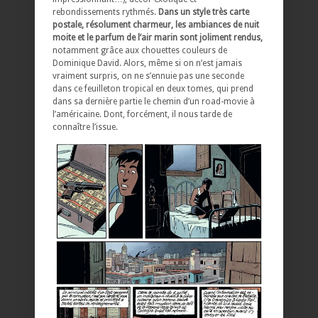
rebondissements rythmés.
Dans un style très carte
postale, résolument charmeur, les ambiances de nuit
moite et le parfum de l’air marin sont joliment rendus,
notamment grâce aux chouettes couleurs de
Dominique David. Alors, même si on n’est jamais
vraiment surpris, on ne s’ennuie pas une seconde
dans ce feuilleton tropical en deux tomes, qui prend
dans sa dernière partie le chemin d’un road-movie à
l’américaine. Dont, forcément, il nous tarde de
connaître l’issue.