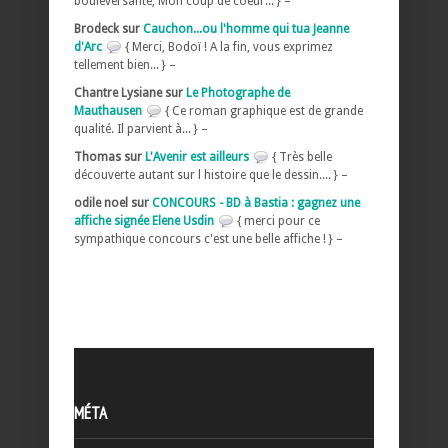
bouleversante, Mon coup de coeur... } –
Brodeck sur
Cauchon...ou l'homme qui tua Jeanne
d'Arc
{ Merci, Bodoï ! A la fin, vous exprimez
tellement bien... } –
Chantre Lysiane sur
Le Photographe de
Mauthausen
{ Ce roman graphique est de grande
qualité. Il parvient à... } –
Thomas sur
L'Avenir est ailleurs
{ Très belle
découverte autant sur l histoire que le dessin.... } –
odile noel sur
CONCOURS - BD à Bastia : gagnez une
affiche signée Elene Usdin
{ merci pour ce
sympathique concours c'est une belle affiche ! } –
MÉTA