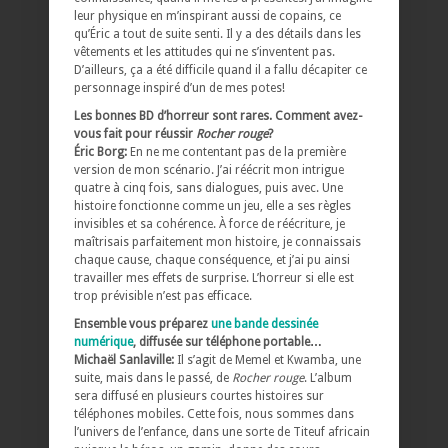
leur physique en m’inspirant aussi de copains, ce
qu’Éric a tout de suite senti. Il y a des détails dans les
vêtements et les attitudes qui ne s’inventent pas.
D’ailleurs, ça a été difficile quand il a fallu décapiter ce
personnage inspiré d’un de mes potes!
Les bonnes BD d’horreur sont rares. Comment avez-
vous fait pour réussir
Rocher rouge
?
Éric Borg:
En ne me contentant pas de la première
version de mon scénario. J’ai réécrit mon intrigue
quatre à cinq fois, sans dialogues, puis avec. Une
histoire fonctionne comme un jeu, elle a ses règles
invisibles et sa cohérence. À force de réécriture, je
maîtrisais parfaitement mon histoire, je connaissais
chaque cause, chaque conséquence, et j’ai pu ainsi
travailler mes effets de surprise. L’horreur si elle est
trop prévisible n’est pas efficace.
Ensemble vous préparez
une bande dessinée
numérique
, diffusée sur téléphone portable…
Michaël Sanlaville:
Il s’agit de Memel et Kwamba, une
suite, mais dans le passé, de
Rocher rouge
. L’album
sera diffusé en plusieurs courtes histoires sur
téléphones mobiles. Cette fois, nous sommes dans
l’univers de l’enfance, dans une sorte de Titeuf africain