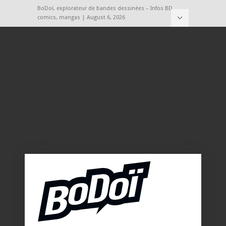
BoDoï, explorateur de bandes dessinées – Infos BD,
comics, mangas | August 6, 2026