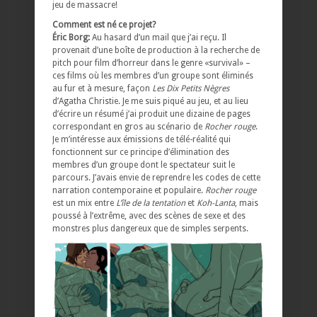
jeu de massacre!
Comment est né ce projet?
Éric Borg:
Au hasard d’un mail que j’ai reçu. Il
provenait d’une boîte de production à la recherche de
pitch pour film d’horreur dans le genre «survival» –
ces films où les membres d’un groupe sont éliminés
au fur et à mesure, façon
Les Dix Petits Nègres
d’Agatha Christie. Je me suis piqué au jeu, et au lieu
d’écrire un résumé j’ai produit une dizaine de pages
correspondant en gros au scénario de
Rocher rouge
.
Je m’intéresse aux émissions de télé-réalité qui
fonctionnent sur ce principe d’élimination des
membres d’un groupe dont le spectateur suit le
parcours. J’avais envie de reprendre les codes de cette
narration contemporaine et populaire.
Rocher rouge
est un mix entre
L’île de la tentation
et
Koh-Lanta
, mais
poussé à l’extrême, avec des scènes de sexe et des
monstres plus dangereux que de simples serpents.