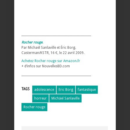
________________________________________________
Rocher rouge
.
Par Michaël Sanlaville et Éric Borg.
Casterman/KSTR, 16 €, le 22 avril 2009.
Achetez Rocher rouge sur Amazon.fr
+ d’infos sur NouvellesBD.com
________________________________________________
TAGS
adolescence
Eric Borg
fantastique
horreur
Michäel Sanlaville
Rocher rouge