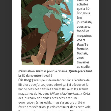
activités
que la BD:
Éric, vous
êtes
journaliste,
vous avez
fondé les
magazines
Zoo
et
Bang!
3e
formule.
Michaël,
vous
travaillez
au studio
d’animation Xilam et pour le cinéma. Quelle place tient
la BD dans votre travail ?
Éric Borg:
J’avais peur de me lancer dans l’écriture de
BD alors que j’ai toujours adoré ça. J’ai découvert la
bande dessinée dans les années 80, avec les grands
magazines de l’époque (
Pilote, Métal Hurlant
…). Créer
des journaux de bandes dessinées a été une
expérience très agréable, mais j’ai encore préféré
écrire des scénarios. Je vais continuer dans cette voie.