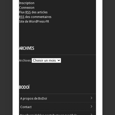
Inscription
Connexion
Flux
RSS
des articles
RSS
des commentaires
Site de WordPress-FR
ARCHIVES
Archives
BODOÏ
A propos de BoDoï
Contact