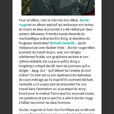
Pour un début, c’est un très très bon début.
Rocher
rouge
est un album explosif qui embarque son lecteur
en moins de deux et pourtant il a été réalisé par deux
auteurs débutants. Première bande dessinée du
machiavélique scénariste Éric Borg, et deuxième du
fougueux dessinateur
Michaël Sanlaville
– après
Hollywood Jan
avec Bastien Vivès -,
Rocher rouge
relève
pourtant du travail de pro, avec son intrigue
subtilement ficelée, son graphisme excitant et son
rythme endiablé. Est-ce parce qu’
Éric Borg a
longtemps critiqué des BD dans les journaux qu’il a
dirigés –
Bang
,
Zoo
– qu’il détient les recettes du bon
scénar? Ou bien est-ce son expérience de réalisateur
de court-métrage qui l’a inspiré? Et comment Michaël
Sanlaville a-t-il acquis tant de virtuosité? Par son
travail dans l’animation ou sa pratique du story-
board pour le cinéma? Parce que l’on se posait toutes
ces questions et parce que l’on a adoré
Rocher rouge
,
il fallait rencontrer les deux hommes.
Rocher rouge
est un huis clos horrifique qui se déroule