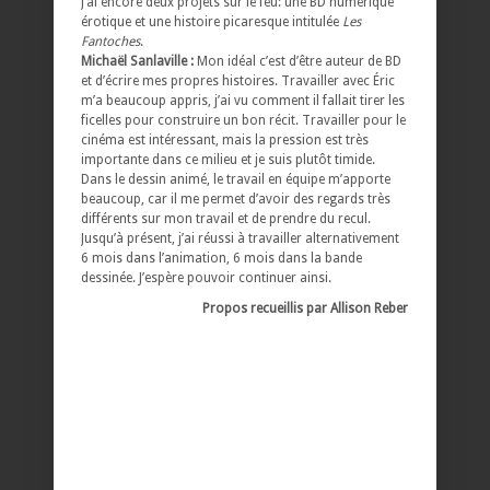
J’ai encore deux projets sur le feu: une BD numérique
érotique et une histoire picaresque intitulée
Les
Fantoches
.
Michaël Sanlaville :
Mon idéal c’est d’être auteur de BD
et d’écrire mes propres histoires. Travailler avec Éric
m’a beaucoup appris, j’ai vu comment il fallait tirer les
ficelles pour construire un bon récit. Travailler pour le
cinéma est intéressant, mais la pression est très
importante dans ce milieu et je suis plutôt timide.
Dans le dessin animé, le travail en équipe m’apporte
beaucoup, car il me permet d’avoir des regards très
différents sur mon travail et de prendre du recul.
Jusqu’à présent, j’ai réussi à travailler alternativement
6 mois dans l’animation, 6 mois dans la bande
dessinée. J’espère pouvoir continuer ainsi.
Propos recueillis par Allison Reber