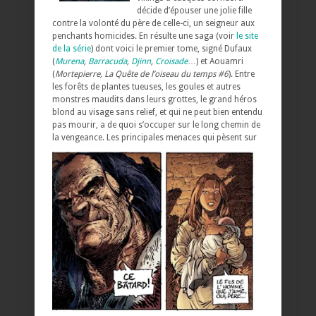
décide d’épouser une jolie fille
contre la volonté du père de celle-ci, un seigneur aux
penchants homicides. En résulte une saga (voir
le site
de la série
) dont voici le premier tome, signé Dufaux
(
Murena
,
Barracuda
,
Djinn
,
Croisade
…) et Aouamri
(
Mortepierre, La Quête de l’oiseau du temps #6
). Entre
les forêts de plantes tueuses, les goules et autres
monstres maudits dans leurs grottes, le grand héros
blond au visage sans relief, et qui ne peut bien entendu
pas mourir, a de quoi s’occuper sur le long chemin de
la vengeance.
Les principales menaces qui pèsent sur