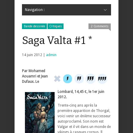
Navigation :
Hide Navigation
Accueil
Critiques
Bande dessinée
Comics
Jeunesse
Mangas
News
Bande dessinée
Comics
Manga
Jeunesse
Magazine
Bande dessinée
Comics
Jeunesse
Mangas
Bande dessinée
Critiques
2 Comments
Saga Valta #1 *
14 juin 2012 |
admin
Par Mohamed
Aouamri et Jean
Dufaux. Le
Lombard, 14,45 €, le 1er juin
2012.
Trente-cinq ans après la
première apparition de Thorgal,
voici venir un énième successeur
autoproclamé. Son nom est
Valgar et il vit dans un monde de
vikings à casques cornus. Il