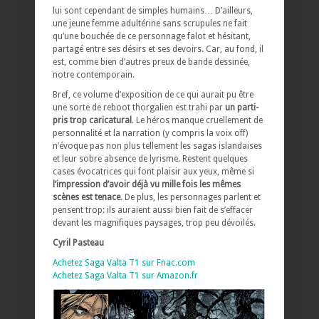
lui sont cependant de simples humains… D’ailleurs,
une jeune femme adultérine sans scrupules ne fait
qu’une bouchée de ce personnage falot et hésitant,
partagé entre ses désirs et ses devoirs. Car, au fond, il
est, comme bien d’autres preux de bande dessinée,
notre contemporain.
Bref, ce volume d’exposition de ce qui aurait pu être
une sorte de reboot thorgalien est trahi par
un parti-
pris trop caricatural
. Le héros manque cruellement de
personnalité et la narration (y compris la voix off)
n’évoque pas non plus tellement les sagas islandaises
et leur sobre absence de lyrisme. Restent quelques
cases évocatrices qui font plaisir aux yeux, même si
l’impression d’avoir déjà vu mille fois les mêmes
scènes est tenace
. De plus, les personnages parlent et
pensent trop: ils auraient aussi bien fait de s’effacer
devant les magnifiques paysages, trop peu dévoilés.
Cyril Pasteau
Achetez Saga Valta T1 sur Fnac.com
Achetez Saga Valta T1 sur Amazon.fr