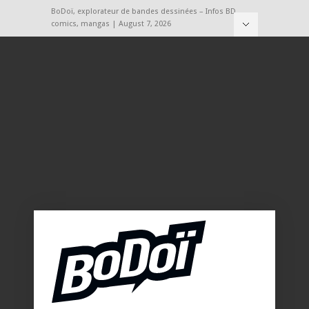
BoDoï, explorateur de bandes dessinées – Infos BD,
comics, mangas | August 7, 2026