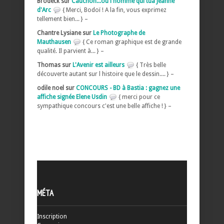
Brodeck sur
Cauchon...ou l'homme qui tua Jeanne
d'Arc
{ Merci, Bodoï ! A la fin, vous exprimez
tellement bien... } –
Chantre Lysiane sur
Le Photographe de
Mauthausen
{ Ce roman graphique est de grande
qualité. Il parvient à... } –
Thomas sur
L'Avenir est ailleurs
{ Très belle
découverte autant sur l histoire que le dessin.... } –
odile noel sur
CONCOURS - BD à Bastia : gagnez une
affiche signée Elene Usdin
{ merci pour ce
sympathique concours c'est une belle affiche ! } –
MÉTA
Inscription