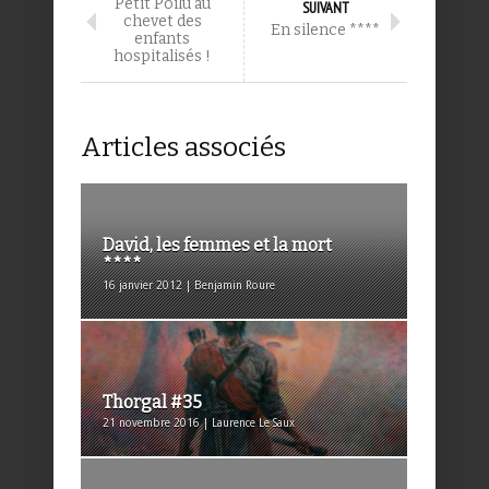
Petit Poilu au
SUIVANT
chevet des
En silence ****
enfants
hospitalisés !
Articles associés
David, les femmes et la mort
****
16 janvier 2012 | Benjamin Roure
Thorgal #35
21 novembre 2016 | Laurence Le Saux