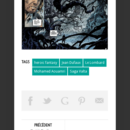
TAGS
heroic fantasy
Jean Dufaux
Le Lombard
Mohamed Aouamri
Saga Valta
PRÉCÉDENT