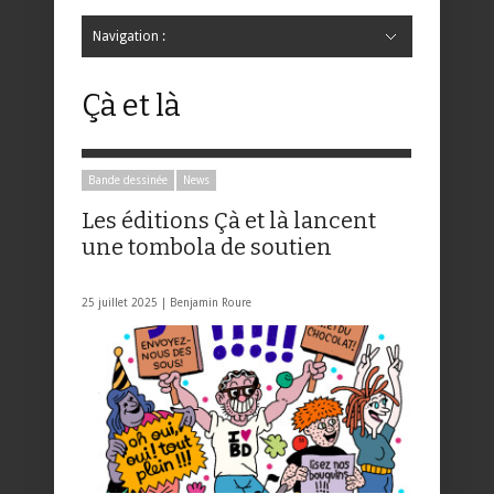
Navigation :
Hide Navigation
Accueil
Critiques
Bande dessinée
Comics
Jeunesse
Mangas
News
Bande dessinée
Comics
Manga
Jeunesse
Magazine
Bande dessinée
Comics
Jeunesse
Mangas
Çà et là
Bande dessinée
News
Les éditions Çà et là lancent
une tombola de soutien
25 juillet 2025 |
Benjamin Roure