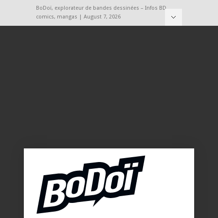
BoDoï, explorateur de bandes dessinées – Infos BD,
comics, mangas | August 7, 2026