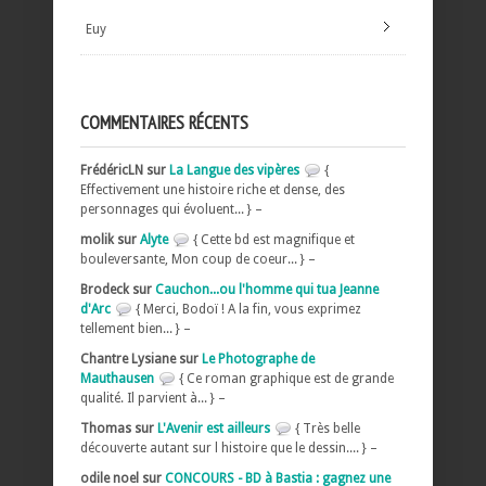
Euy
COMMENTAIRES RÉCENTS
FrédéricLN sur
La Langue des vipères
{
Effectivement une histoire riche et dense, des
personnages qui évoluent... } –
molik sur
Alyte
{ Cette bd est magnifique et
bouleversante, Mon coup de coeur... } –
Brodeck sur
Cauchon...ou l'homme qui tua Jeanne
d'Arc
{ Merci, Bodoï ! A la fin, vous exprimez
tellement bien... } –
Chantre Lysiane sur
Le Photographe de
Mauthausen
{ Ce roman graphique est de grande
qualité. Il parvient à... } –
Thomas sur
L'Avenir est ailleurs
{ Très belle
découverte autant sur l histoire que le dessin.... } –
odile noel sur
CONCOURS - BD à Bastia : gagnez une