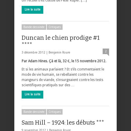
Un recueil très classe de Peter Kuper. […]
Lire la suite
Bande dessinée
Critiques
Duncan le chien prodige #1
****
2
3 décembre 2012 |
Benjamin Roure
Par Adam Hines. Çà et là, 32 €, le 15 novembre 2012.
Et si les animaux parlaient ? Et s’ils commentaient le
mode de vie humain, se rebellaient contre les
mangeurs de viande, s’insurgeaient contre les tests
scientifiques pratiqués sur des …
Lire la suite
Bande dessinée
Critiques
Sam Hill – 1924: les débuts ***
9 novembre 2012 |
Benjamin Roure