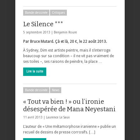
Bande dessinée
Critiques
Le Silence ***
5 septembre 2013 |
Benjamin Roure
Par Bruce Mutard. Çà et là, 20 €, le 22 août 2013.
À Sydney, Dim est artiste peintre, mais il s’interroge
beaucoup sur sa condition – il ne vit pas vraiment de
ses toiles –, ses raisons de peindre, la place …
Lire la suite
Bande dessinée
News
« Tout va bien ! » ou l’ironie
désespérée de Mana Neyestani
11 avril 2013 |
Laurence Le Saux
L’auteur de « Une métamorphose iranienne » publie un
recueil de dessins de presse corrosifs. […]