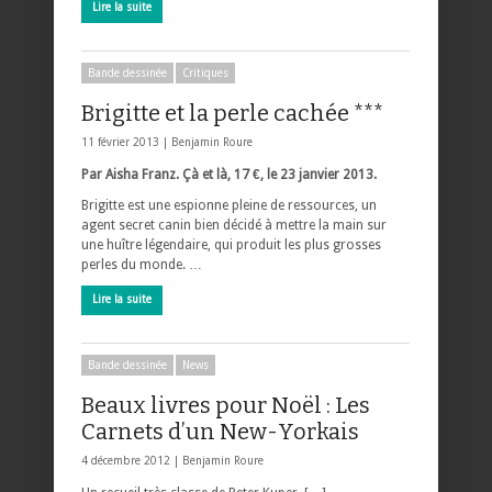
Lire la suite
Bande dessinée
Critiques
Brigitte et la perle cachée ***
11 février 2013 |
Benjamin Roure
Par Aisha Franz. Çà et là, 17 €, le 23 janvier 2013.
Brigitte est une espionne pleine de ressources, un
agent secret canin bien décidé à mettre la main sur
une huître légendaire, qui produit les plus grosses
perles du monde. …
Lire la suite
Bande dessinée
News
Beaux livres pour Noël : Les
Carnets d’un New-Yorkais
4 décembre 2012 |
Benjamin Roure