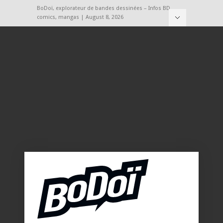
BoDoï, explorateur de bandes dessinées – Infos BD,
comics, mangas | August 8, 2026