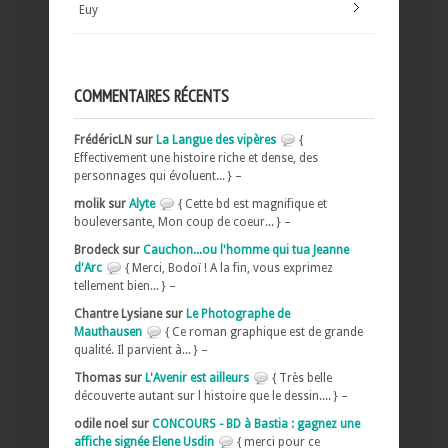
Euy
COMMENTAIRES RÉCENTS
FrédéricLN sur
La Langue des vipères
{
Effectivement une histoire riche et dense, des
personnages qui évoluent... } –
molik sur
Alyte
{ Cette bd est magnifique et
bouleversante, Mon coup de coeur... } –
Brodeck sur
Cauchon...ou l'homme qui tua Jeanne
d'Arc
{ Merci, Bodoï ! A la fin, vous exprimez
tellement bien... } –
Chantre Lysiane sur
Le Photographe de
Mauthausen
{ Ce roman graphique est de grande
qualité. Il parvient à... } –
Thomas sur
L'Avenir est ailleurs
{ Très belle
découverte autant sur l histoire que le dessin.... } –
odile noel sur
CONCOURS - BD à Bastia : gagnez une
affiche signée Elene Usdin
{ merci pour ce