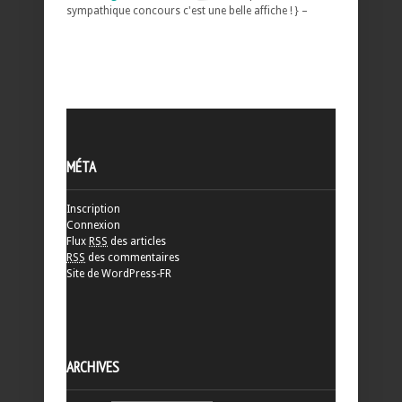
sympathique concours c'est une belle affiche ! } –
MÉTA
Inscription
Connexion
Flux
RSS
des articles
RSS
des commentaires
Site de WordPress-FR
ARCHIVES