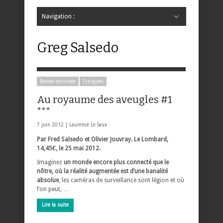
Navigation :
Hide Navigation
Accueil
Critiques
Bande dessinée
Comics
Jeunesse
Mangas
News
Bande dessinée
Comics
Manga
Jeunesse
Magazine
Bande dessinée
Comics
Jeunesse
Mangas
Greg Salsedo
Bande dessinée
Critiques
Au royaume des aveugles #1
***
7 juin 2012 |
Laurence Le Saux
Par Fred Salsedo et Olivier Jouvray. Le Lombard,
14,45€, le 25 mai 2012.
Imaginez
un monde encore plus connecté que le
nôtre, où la réalité augmentée est d’une banalité
absolue
, les caméras de surveillance sont légion et où
l’on peut, …
Lire la suite