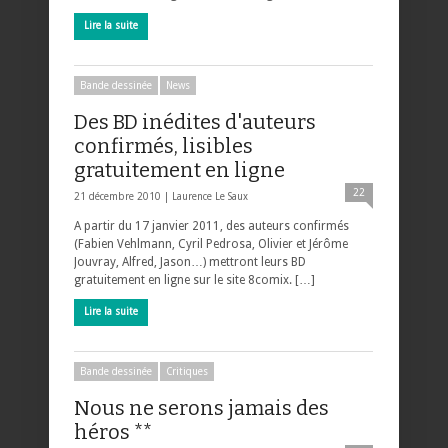
Lire la suite
Bande dessinée
News
Des BD inédites d'auteurs
confirmés, lisibles
gratuitement en ligne
22
21 décembre 2010 |
Laurence Le Saux
A partir du 17 janvier 2011, des auteurs confirmés
(Fabien Vehlmann, Cyril Pedrosa, Olivier et Jérôme
Jouvray, Alfred, Jason…) mettront leurs BD
gratuitement en ligne sur le site 8comix. […]
Lire la suite
Bande dessinée
Critiques
Nous ne serons jamais des
héros **