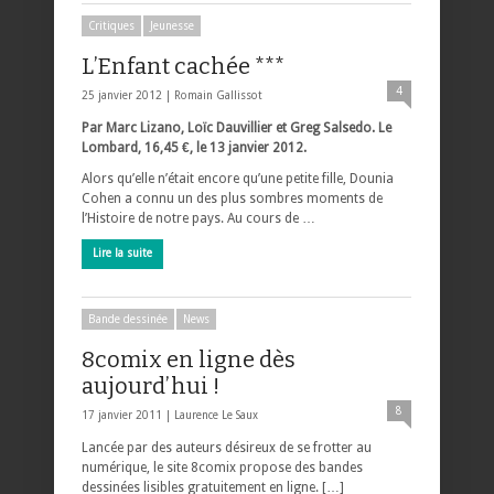
Critiques
Jeunesse
L’Enfant cachée ***
4
25 janvier 2012 |
Romain Gallissot
Par Marc Lizano, Loïc Dauvillier et Greg Salsedo. Le
Lombard, 16,45 €, le 13 janvier 2012.
Alors qu’elle n’était encore qu’une petite fille, Dounia
Cohen a connu un des plus sombres moments de
l’Histoire de notre pays. Au cours de …
Lire la suite
Bande dessinée
News
8comix en ligne dès
aujourd’hui !
8
17 janvier 2011 |
Laurence Le Saux
Lancée par des auteurs désireux de se frotter au
numérique, le site 8comix propose des bandes
dessinées lisibles gratuitement en ligne. […]