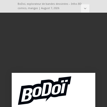
BoDoï, explorateur de bandes dessinées – Infos BD,
comics, mangas | August 7, 2026