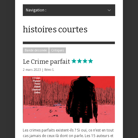
Navigation :
Hide Navigation
Accueil
Critiques
Bande dessinée
Comics
Jeunesse
Mangas
News
Bande dessinée
Comics
Manga
Jeunesse
Magazine
Bande dessinée
Comics
Jeunesse
Mangas
histoires courtes
Bande dessinée
Critiques
Le Crime parfait
2 mars 2023 |
Rémi I.
Les crimes parfaits existent-ils ? Si oui, ce n’est en tout
cas jamais de ceux-là dont on parle. Les 15 auteurs et