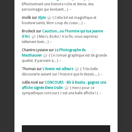
Effectivement une histoire riche et dense, des
personnages qui évoluent... } –
molik sur
Alyte
{ Cette bd est magnifique et
bouleversante, Mon coup de coeur... } –
Brodeck sur
Cauchon...ou l'homme qui tua Jeanne
d'Arc
{ Merci, Bodoï ! A la fin, vous exprimez
tellement bien... } –
Chantre Lysiane sur
Le Photographe de
Mauthausen
{ Ce roman graphique est de grande
qualité. Il parvient à... } –
Thomas sur
L'Avenir est ailleurs
{ Très belle
découverte autant sur l histoire que le dessin.... } –
odile noel sur
CONCOURS - BD à Bastia : gagnez une
affiche signée Elene Usdin
{ merci pour ce
sympathique concours c'est une belle affiche ! } –