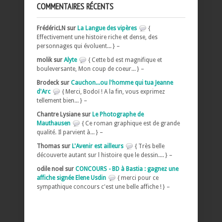
COMMENTAIRES RÉCENTS
FrédéricLN sur
La Langue des vipères
{
Effectivement une histoire riche et dense, des
personnages qui évoluent... } –
molik sur
Alyte
{ Cette bd est magnifique et
bouleversante, Mon coup de coeur... } –
Brodeck sur
Cauchon...ou l'homme qui tua Jeanne
d'Arc
{ Merci, Bodoï ! A la fin, vous exprimez
tellement bien... } –
Chantre Lysiane sur
Le Photographe de
Mauthausen
{ Ce roman graphique est de grande
qualité. Il parvient à... } –
Thomas sur
L'Avenir est ailleurs
{ Très belle
découverte autant sur l histoire que le dessin.... } –
odile noel sur
CONCOURS - BD à Bastia : gagnez une
affiche signée Elene Usdin
{ merci pour ce
sympathique concours c'est une belle affiche ! } –