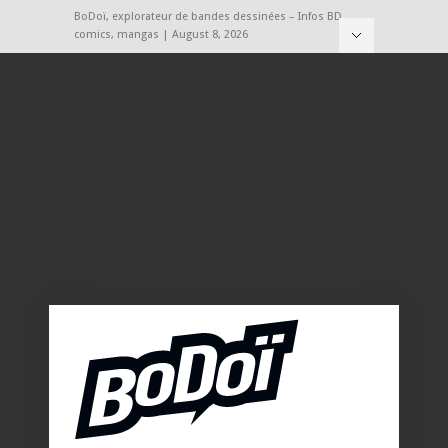
BoDoï, explorateur de bandes dessinées – Infos BD,
comics, mangas | August 8, 2026