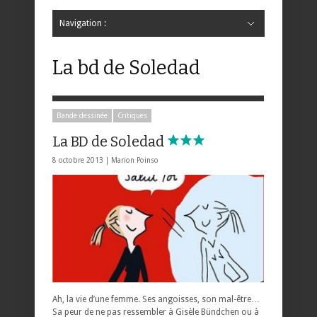
Navigation :
Hide Navigation
Accueil
Critiques
Bande dessinée
Comics
Jeunesse
Mangas
News
Bande dessinée
Comics
Manga
Jeunesse
Magazine
Bande dessinée
Comics
Jeunesse
Mangas
La bd de Soledad
Bande dessinée
Critiques
La BD de Soledad
8 octobre 2013 |
Marion Poinso
Ah, la vie d’une femme. Ses angoisses, son mal-être…
Sa peur de ne pas ressembler à Gisèle Bündchen ou à