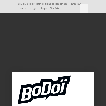
BoDoï, explorateur de bandes dessinées – Infos BD,
comics, mangas | August 9, 2026