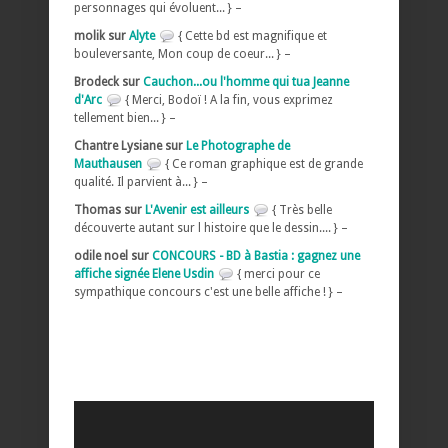
personnages qui évoluent... } –
molik sur
Alyte
{ Cette bd est magnifique et
bouleversante, Mon coup de coeur... } –
Brodeck sur
Cauchon...ou l'homme qui tua Jeanne
d'Arc
{ Merci, Bodoï ! A la fin, vous exprimez
tellement bien... } –
Chantre Lysiane sur
Le Photographe de
Mauthausen
{ Ce roman graphique est de grande
qualité. Il parvient à... } –
Thomas sur
L'Avenir est ailleurs
{ Très belle
découverte autant sur l histoire que le dessin.... } –
odile noel sur
CONCOURS - BD à Bastia : gagnez une
affiche signée Elene Usdin
{ merci pour ce
sympathique concours c'est une belle affiche ! } –