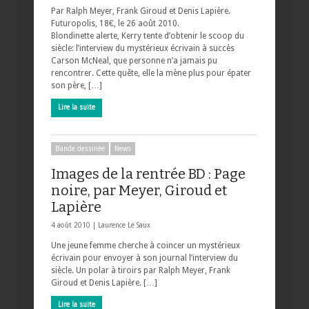
Par Ralph Meyer, Frank Giroud et Denis Lapière.
Futuropolis, 18€, le 26 août 2010.
Blondinette alerte, Kerry tente d’obtenir le scoop du
siècle: l’interview du mystérieux écrivain à succès
Carson McNeal, que personne n’a jamais pu
rencontrer. Cette quête, elle la mène plus pour épater
son père, […]
Lire la suite
Bande dessinée
News
Images de la rentrée BD : Page
noire, par Meyer, Giroud et
Lapière
4 août 2010 |
Laurence Le Saux
Une jeune femme cherche à coincer un mystérieux
écrivain pour envoyer à son journal l’interview du
siècle. Un polar à tiroirs par Ralph Meyer, Frank
Giroud et Denis Lapière. […]
Lire la suite