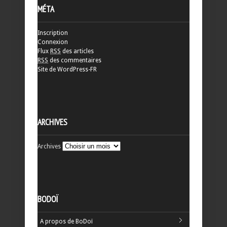
MÉTA
Inscription
Connexion
Flux
RSS
des articles
RSS
des commentaires
Site de WordPress-FR
ARCHIVES
Archives
BODOÏ
A propos de BoDoï