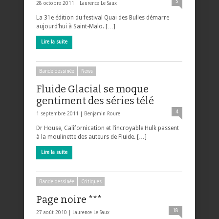
5
28 octobre 2011 |
Laurence Le Saux
La 31e édition du festival Quai des Bulles démarre
aujourd’hui à Saint-Malo. […]
Lire la suite
Bande dessinée
News
Fluide Glacial se moque
gentiment des séries télé
4
1 septembre 2011 |
Benjamin Roure
Dr House, Californication et l’incroyable Hulk passent
à la moulinette des auteurs de Fluide. […]
Lire la suite
Bande dessinée
Critiques
Page noire ***
18
27 août 2010 |
Laurence Le Saux