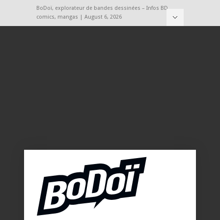
BoDoï, explorateur de bandes dessinées – Infos BD,
comics, mangas | August 6, 2026