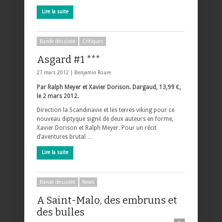
Lire la suite
Bande dessinée
Critiques
Asgard #1 ***
27 mars 2012 |
Benjamin Roure
Par Ralph Meyer et Xavier Dorison. Dargaud, 13,99 €,
le 2 mars 2012.
Direction la Scandinavie et les terres viking pour ce
nouveau diptyque signé de deux auteurs en forme,
Xavier Dorison et Ralph Meyer. Pour un récit
d’aventures brutal …
Lire la suite
Bande dessinée
News
A Saint-Malo, des embruns et
des bulles