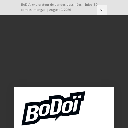
BoDoï, explorateur de bandes dessinées – Infos BD,
comics, mangas | August 9, 2026