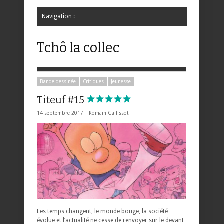
Navigation :
Hide Navigation
Accueil
Critiques
Bande dessinée
Comics
Jeunesse
Mangas
News
Bande dessinée
Comics
Manga
Jeunesse
Magazine
Bande dessinée
Comics
Jeunesse
Mangas
Tchô la collec
Bande dessinée
Critiques
Jeunesse
Titeuf #15
14 septembre 2017 |
Romain Gallissot
Les temps changent, le monde bouge, la société
évolue et l’actualité ne cesse de renvoyer sur le devant