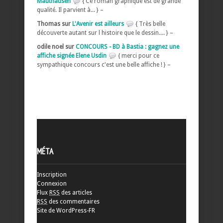
Mauthausen
{ Ce roman graphique est de grande
qualité. Il parvient à... } –
Thomas sur
L'Avenir est ailleurs
{ Très belle
découverte autant sur l histoire que le dessin.... } –
odile noel sur
CONCOURS - BD à Bastia : gagnez une
affiche signée Elene Usdin
{ merci pour ce
sympathique concours c'est une belle affiche ! } –
MÉTA
Inscription
Connexion
Flux
RSS
des articles
RSS
des commentaires
Site de WordPress-FR