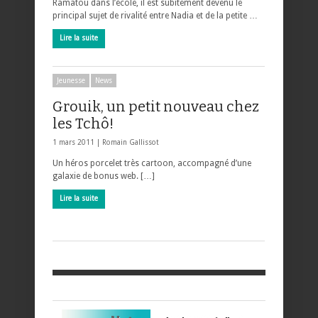
Ramatou dans l’école, il est subitement devenu le
principal sujet de rivalité entre Nadia et de la petite …
Lire la suite
Jeunesse
News
Grouik, un petit nouveau chez
les Tchô!
1 mars 2011 |
Romain Gallissot
Un héros porcelet très cartoon, accompagné d’une
galaxie de bonus web. […]
Lire la suite