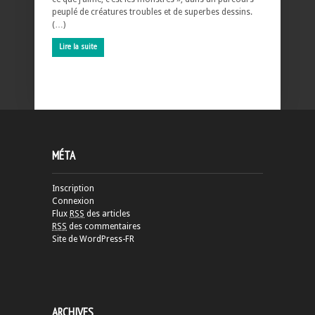
peuplé de créatures troubles et de superbes dessins.
(…)
Lire la suite
MÉTA
Inscription
Connexion
Flux
RSS
des articles
RSS
des commentaires
Site de WordPress-FR
ARCHIVES