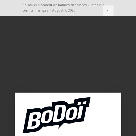
BoDoï, explorateur de bandes dessinées – Infos BD,
comics, mangas | August 7, 2026