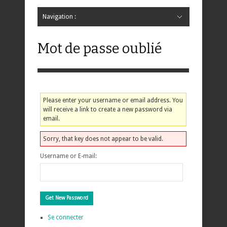
Navigation :
Hide Navigation
Accueil
Critiques
Bande dessinée
Comics
Jeunesse
Mangas
News
Bande dessinée
Comics
Manga
Jeunesse
Magazine
Bande dessinée
Comics
Jeunesse
Mangas
Mot de passe oublié
Please enter your username or email address. You
will receive a link to create a new password via
email.
Sorry, that key does not appear to be valid.
Username or E-mail:
Se connecter