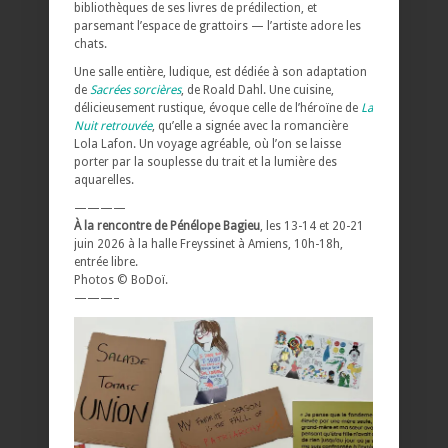
bibliothèques de ses livres de prédilection, et
parsemant l’espace de grattoirs — l’artiste adore les
chats.
Une salle entière, ludique, est dédiée à son adaptation
de
Sacrées sorcières
, de Roald Dahl. Une cuisine,
délicieusement rustique, évoque celle de l’héroïne de
La
Nuit retrouvée
, qu’elle a signée avec la romancière
Lola Lafon. Un voyage agréable, où l’on se laisse
porter par la souplesse du trait et la lumière des
aquarelles.
————
À la rencontre de Pénélope Bagieu
, les 13-14 et 20-21
juin 2026 à la halle Freyssinet à Amiens, 10h-18h,
entrée libre.
Photos © BoDoï.
———–