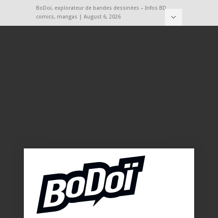
BoDoï, explorateur de bandes dessinées – Infos BD,
comics, mangas | August 6, 2026