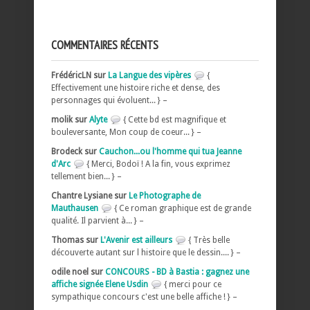
COMMENTAIRES RÉCENTS
FrédéricLN sur
La Langue des vipères
{
Effectivement une histoire riche et dense, des
personnages qui évoluent... } –
molik sur
Alyte
{ Cette bd est magnifique et
bouleversante, Mon coup de coeur... } –
Brodeck sur
Cauchon...ou l'homme qui tua Jeanne
d'Arc
{ Merci, Bodoï ! A la fin, vous exprimez
tellement bien... } –
Chantre Lysiane sur
Le Photographe de
Mauthausen
{ Ce roman graphique est de grande
qualité. Il parvient à... } –
Thomas sur
L'Avenir est ailleurs
{ Très belle
découverte autant sur l histoire que le dessin.... } –
odile noel sur
CONCOURS - BD à Bastia : gagnez une
affiche signée Elene Usdin
{ merci pour ce
sympathique concours c'est une belle affiche ! } –