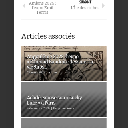
SUIVANT
Amiens 2026 :
l’expo Emil
L’Île des riches
Ferris
Articles associés
Angoulême 2022 : l’expo
« Edmond Baudoin : dessiner la
vie&nbs...
19 mars 2022 | admin
Achdé expose son « Lucky
Luke » à Paris
4 décembre 2008 | Benjamin Roure