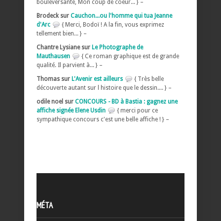
bouleversante, Mon coup de coeur... } –
Brodeck sur
Cauchon...ou l'homme qui tua Jeanne
d'Arc
{ Merci, Bodoï ! A la fin, vous exprimez
tellement bien... } –
Chantre Lysiane sur
Le Photographe de
Mauthausen
{ Ce roman graphique est de grande
qualité. Il parvient à... } –
Thomas sur
L'Avenir est ailleurs
{ Très belle
découverte autant sur l histoire que le dessin.... } –
odile noel sur
CONCOURS - BD à Bastia : gagnez une
affiche signée Elene Usdin
{ merci pour ce
sympathique concours c'est une belle affiche ! } –
MÉTA