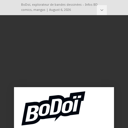
BoDoï, explorateur de bandes dessinées – Infos BD,
comics, mangas | August 6, 2026