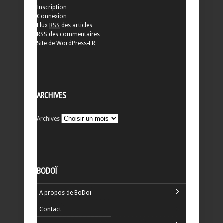
Inscription
Connexion
Flux
RSS
des articles
RSS
des commentaires
Site de WordPress-FR
ARCHIVES
Archives
BODOÏ
A propos de BoDoï
Contact