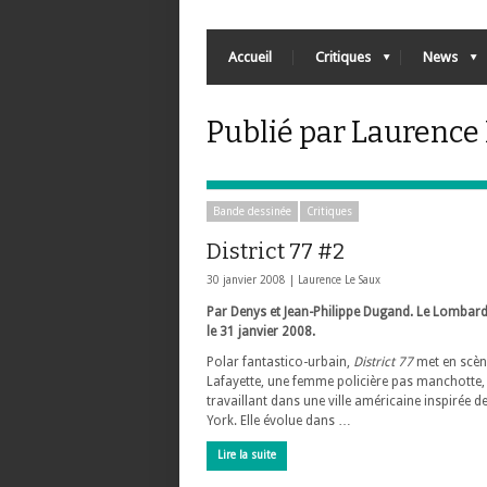
Accueil
Critiques
News
Publié par Laurence
Bande dessinée
Critiques
District 77 #2
30 janvier 2008 |
Laurence Le Saux
Par Denys et Jean-Philippe Dugand. Le Lombard
le 31 janvier 2008.
Polar fantastico-urbain,
District 77
met en scène
Lafayette, une femme policière pas manchotte,
travaillant dans une ville américaine inspirée 
York. Elle évolue dans …
Lire la suite