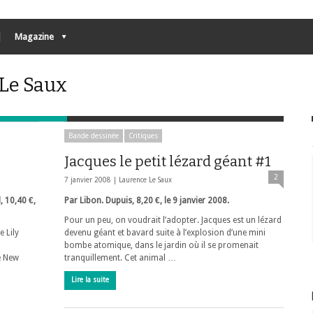
Magazine
 Le Saux
Bande dessinée
Critiques
Jacques le petit lézard géant #1
2
7 janvier 2008 |
Laurence Le Saux
, 10,40 €,
Par Libon. Dupuis, 8,20 €, le 9 janvier 2008.
Pour un peu, on voudrait l’adopter. Jacques est un lézard
 Lily
devenu géant et bavard suite à l’explosion d’une mini
bombe atomique, dans le jardin où il se promenait
de New
tranquillement. Cet animal …
Lire la suite