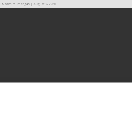
BD, comics, mangas | August 9, 2026