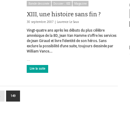
Bande dessinée
Dossier : XIII
Magazine
XIII, une histoire sans fin ?
30 septembre 2007 |
Laurence Le Saux
Vingt-quatre ans après les débuts du plus célèbre
amnésique de la BD, Jean Van Hamme s’offre les services
de Jean Giraud et livre l’identité de son héros. Sans
exclure la possibilité d’une suite, toujours dessinée par
William Vance…
…
Lire la suite
8
149