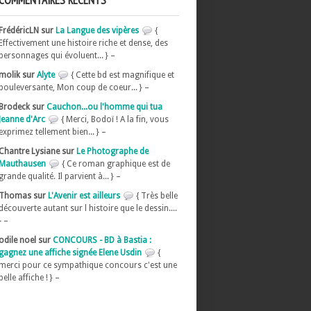
COMMENTAIRES RÉCENTS
FrédéricLN sur
La Langue des vipères
{
Effectivement une histoire riche et dense, des
personnages qui évoluent... } –
molik sur
Alyte
{ Cette bd est magnifique et
bouleversante, Mon coup de coeur... } –
Brodeck sur
Cauchon...ou l'homme qui tua
Jeanne d'Arc
{ Merci, Bodoï ! A la fin, vous
exprimez tellement bien... } –
Chantre Lysiane sur
Le Photographe de
Mauthausen
{ Ce roman graphique est de
grande qualité. Il parvient à... } –
Thomas sur
L'Avenir est ailleurs
{ Très belle
découverte autant sur l histoire que le dessin....
} –
odile noel sur
CONCOURS - BD à Bastia :
gagnez une affiche signée Elene Usdin
{
merci pour ce sympathique concours c'est une
belle affiche ! } –