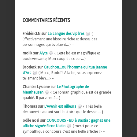
COMMENTAIRES RÉCENTS
FrédéricLN sur
La Langue des vipères
{
Effectivement une histoire riche et dense, des
personnages qui évoluent... } –
molik sur
Alyte
{ Cette bd est magnifique et
bouleversante, Mon coup de coeur... } –
Brodeck sur
Cauchon...ou l'homme qui tua Jeanne
d'Arc
{ Merci, Bodoï ! A la fin, vous exprimez
tellement bien... } –
Chantre Lysiane sur
Le Photographe de
Mauthausen
{ Ce roman graphique est de grande
qualité. Il parvient à... } –
Thomas sur
L'Avenir est ailleurs
{ Très belle
découverte autant sur l histoire que le dessin.... } –
odile noel sur
CONCOURS - BD à Bastia : gagnez une
affiche signée Elene Usdin
{ merci pour ce
sympathique concours c'est une belle affiche ! } –