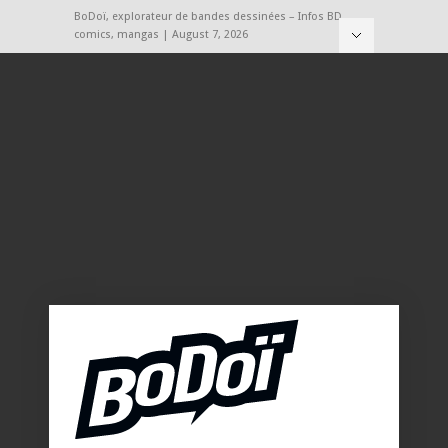
BoDoï, explorateur de bandes dessinées – Infos BD,
comics, mangas | August 7, 2026