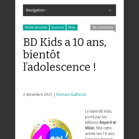
Navigation :
Hide Navigation
Accueil
Critiques
Bande dessinée
Comics
Jeunesse
Mangas
News
Bande dessinée
Comics
Manga
Jeunesse
Magazine
Bande dessinée
Comics
Jeunesse
Mangas
Bande dessinée
Jeunesse
News
No Comments
BD Kids a 10 ans,
bientôt
l’adolescence !
2 décembre 2021 |
Romain Gallissot
Le label BD Kids,
porté par les
éditions
Bayard et
Milan
, fête cette
année ses 10 ans.