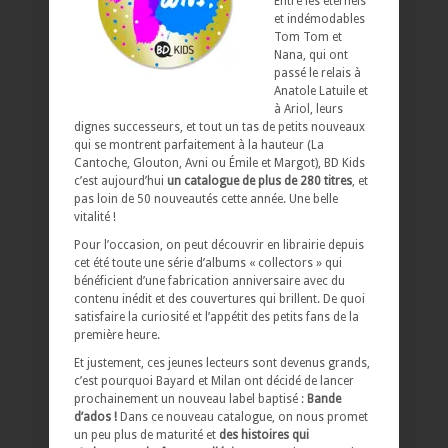
Entre les éternels
et indémodables
Tom Tom et
Nana, qui ont
passé le relais à
Anatole Latuile et
à Ariol, leurs
dignes successeurs, et tout un tas de petits nouveaux
qui se montrent parfaitement à la hauteur (La
Cantoche, Glouton, Avni ou Émile et Margot), BD Kids
c’est aujourd’hui
un catalogue de plus de 280 titres
, et
pas loin de 50 nouveautés cette année. Une belle
vitalité !
Pour l’occasion, on peut découvrir en librairie depuis
cet été toute une série d’albums « collectors » qui
bénéficient d’une fabrication anniversaire avec du
contenu inédit et des couvertures qui brillent. De quoi
satisfaire la curiosité et l’appétit des petits fans de la
première heure.
Et justement, ces jeunes lecteurs sont devenus grands,
c’est pourquoi Bayard et Milan ont décidé de lancer
prochainement un nouveau label baptisé :
Bande
d’ados !
Dans ce nouveau catalogue, on nous promet
un peu plus de maturité et
des histoires qui