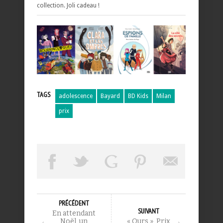
collection. Joli cadeau !
TAGS
adolescence
Bayard
BD Kids
Milan
prix
PRÉCÉDENT
SUIVANT
En attendant
Noël, un
« Ours », Prix