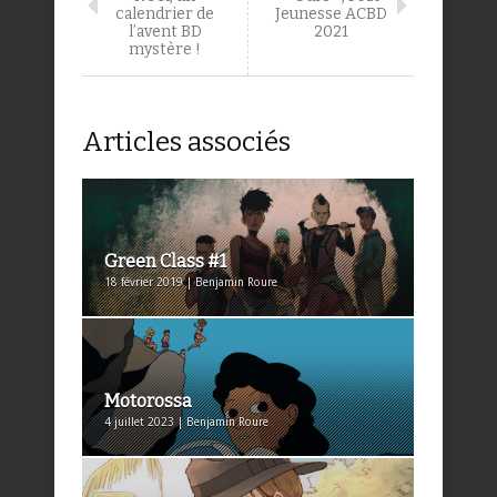
calendrier de
Jeunesse ACBD
l’avent BD
2021
mystère !
Articles associés
Green Class #1
18 février 2019 | Benjamin Roure
Motorossa
4 juillet 2023 | Benjamin Roure