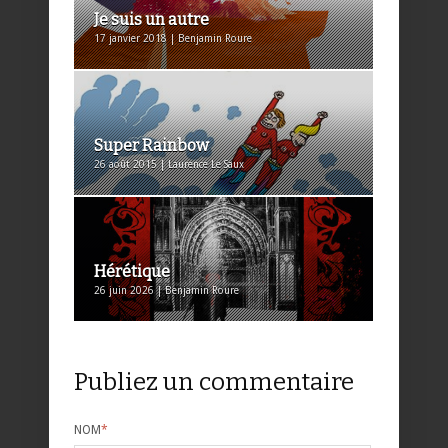
Je suis un autre
17 janvier 2018 | Benjamin Roure
Super Rainbow
26 août 2015 | Laurence Le Saux
Hérétique
26 juin 2026 | Benjamin Roure
Publiez un commentaire
NOM
*