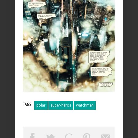
TAGS
polar
super-héros
watchmen