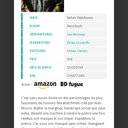
SERIE
Before Watchmen
ALBUM
Rorschach
DESSINATEUR(S)
Lee Bermejo
SCENARISTE(S)
Brian Azzarello
EDITEUR(S)
Urban Comics
PRIX
15 €
DATE DE SORTIE
13/02/2014
EAN
2365773451
Achat :
C’est sans aucun doute un des personnages les plus
fascinants de l’univers des Watchmen créé par Alan
Moore. Walter le marginal, handicapé social aux yeux
vides, devient une machine à rendre la justice une fois
revêtus son masque et son imper. Expéditive, la
justice. Car sous son masque sans orbite, changeant