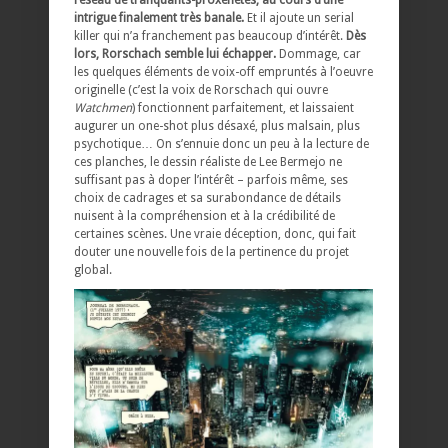
réseau de trafiquants-proxénètes, au cours d’une
intrigue finalement très banale.
Et il ajoute un serial
killer qui n’a franchement pas beaucoup d’intérêt.
Dès
lors, Rorschach semble lui échapper.
Dommage, car
les quelques éléments de voix-off empruntés à l’oeuvre
originelle (c’est la voix de Rorschach qui ouvre
Watchmen
) fonctionnent parfaitement, et laissaient
augurer un one-shot plus désaxé, plus malsain, plus
psychotique… On s’ennuie donc un peu à la lecture de
ces planches, le dessin réaliste de Lee Bermejo ne
suffisant pas à doper l’intérêt – parfois même, ses
choix de cadrages et sa surabondance de détails
nuisent à la compréhension et à la crédibilité de
certaines scènes. Une vraie déception, donc, qui fait
douter une nouvelle fois de la pertinence du projet
global.