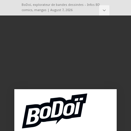
BoDoï, explorateur de bandes dessinées – Infos BD,
comics, mangas | August 7, 2026