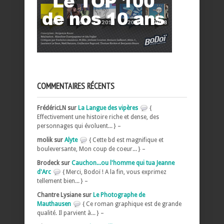
COMMENTAIRES RÉCENTS
FrédéricLN sur
La Langue des vipères
{
Effectivement une histoire riche et dense, des
personnages qui évoluent... } –
molik sur
Alyte
{ Cette bd est magnifique et
bouleversante, Mon coup de coeur... } –
Brodeck sur
Cauchon...ou l'homme qui tua Jeanne
d'Arc
{ Merci, Bodoï ! A la fin, vous exprimez
tellement bien... } –
Chantre Lysiane sur
Le Photographe de
Mauthausen
{ Ce roman graphique est de grande
qualité. Il parvient à... } –