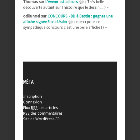
Thomas sur
L'Avenir est ailleurs
{ Très belle
découverte autant sur l histoire que le dessin.... } –
odile noel sur
CONCOURS - BD à Bastia : gagnez une
affiche signée Elene Usdin
{ merci pour ce
sympathique concours c'est une belle affiche ! } –
MÉTA
Inscription
Connexion
Flux
RSS
des articles
RSS
des commentaires
Site de WordPress-FR