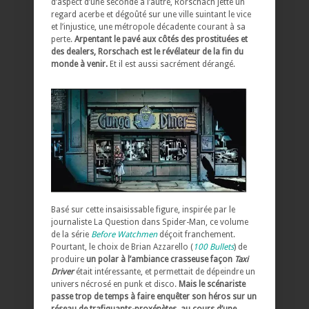
d’aspect d’une seconde à l’autre, Rorschach jette un
regard acerbe et dégoûté sur une ville suintant le vice
et l’injustice, une métropole décadente courant à sa
perte.
Arpentant le pavé aux côtés des prostituées et
des dealers, Rorschach est le révélateur de la fin du
monde à venir.
Et il est aussi sacrément dérangé.
Basé sur cette insaisissable figure, inspirée par le
journaliste La Question dans Spider-Man, ce volume
de la série
Before Watchmen
déçoit franchement.
Pourtant, le choix de Brian Azzarello (
100 Bullets
) de
produire
un polar à l’ambiance crasseuse façon
Taxi
Driver
était intéressante, et permettait de dépeindre un
univers nécrosé en punk et disco.
Mais le scénariste
passe trop de temps à faire enquêter son héros sur un