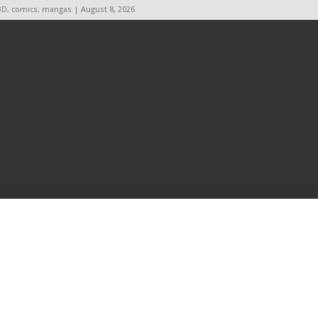
BD, comics, mangas | August 8, 2026