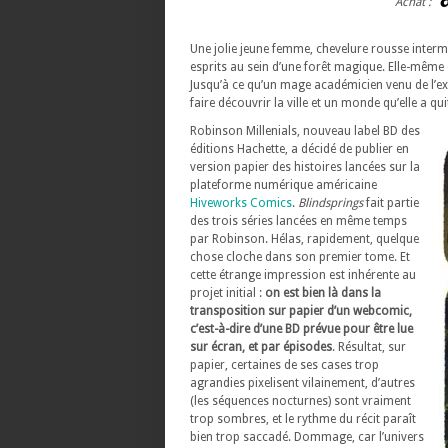
Achat :
Une jolie jeune femme, chevelure rousse intermi
esprits au sein d’une forêt magique. Elle-même
Jusqu’à ce qu’un mage académicien venu de l’ext
faire découvrir la ville et un monde qu’elle a 
Robinson Millenials, nouveau label BD des
éditions Hachette, a décidé de publier en
version papier des histoires lancées sur la
plateforme numérique américaine
Hiveworks Comics
.
Blindsprings
fait partie
des trois séries lancées en même temps
par Robinson. Hélas, rapidement, quelque
chose cloche dans son premier tome. Et
cette étrange impression est inhérente au
projet initial :
on est bien là dans la
transposition sur papier d’un webcomic,
c’est-à-dire d’une BD prévue pour être lue
sur écran, et par épisodes
. Résultat, sur
papier, certaines de ses cases trop
agrandies pixelisent vilainement, d’autres
(les séquences nocturnes) sont vraiment
trop sombres, et le rythme du récit paraît
bien trop saccadé. Dommage, car l’univers