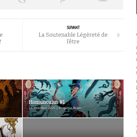
SUIVANT
ne
La Soutenable Légèreté de
2
l’être
Homunculus #1
24 décembre 2020 | Benjamin Roure