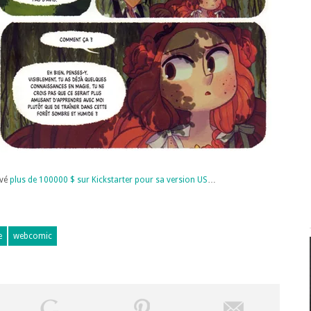
evé
plus de 100000 $ sur Kickstarter pour sa version US
…
e
webcomic