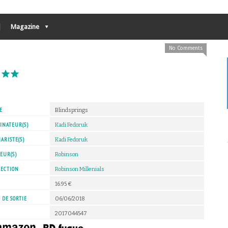
Magazine
No Comments
1
E
Blindsprings
INATEUR(S)
Kadi Fedoruk
ARISTE(S)
Kadi Fedoruk
EUR(S)
Robinson
LECTION
Robinson Millenials
X
16.95 €
 DE SORTIE
06/06/2018
2017044547