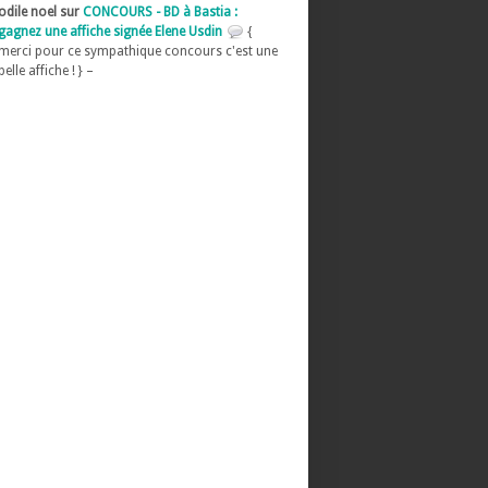
odile noel sur
CONCOURS - BD à Bastia :
gagnez une affiche signée Elene Usdin
{
merci pour ce sympathique concours c'est une
belle affiche ! } –