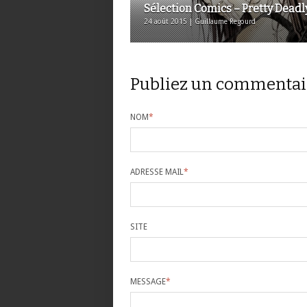
Sélection Comics – Pretty Deadl
24 août 2015 | Guillaume Regourd
Publiez un commentai
NOM
*
ADRESSE MAIL
*
SITE
MESSAGE
*