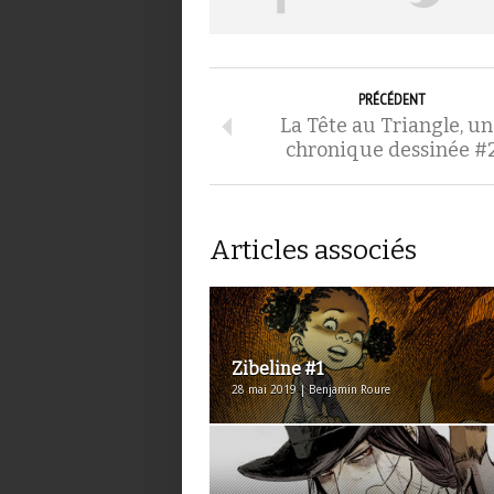
PRÉCÉDENT
La Tête au Triangle, u
chronique dessinée #
Articles associés
Zibeline #1
28 mai 2019 | Benjamin Roure