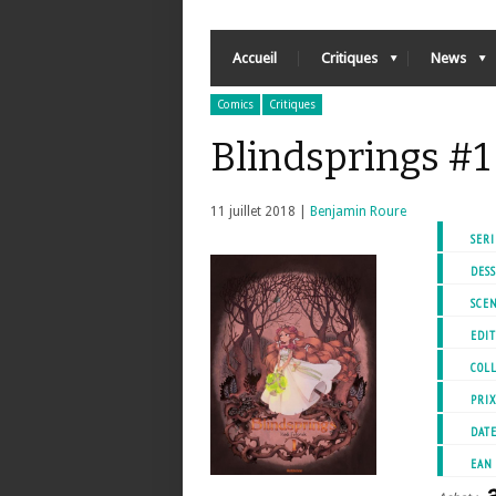
Accueil
Critiques
News
Comics
Critiques
Blindsprings #
11 juillet 2018 |
Benjamin Roure
SERI
DESS
SCEN
EDIT
COL
PRI
DATE
EAN