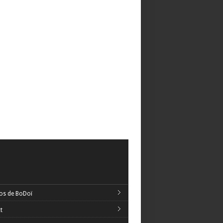
os de BoDoï
t