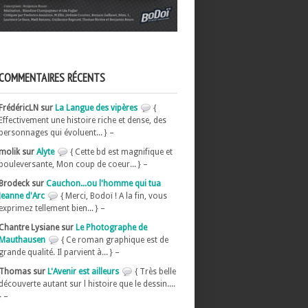
COMMENTAIRES RÉCENTS
FrédéricLN sur
La Langue des vipères
{
Effectivement une histoire riche et dense, des
personnages qui évoluent... } –
molik sur
Alyte
{ Cette bd est magnifique et
bouleversante, Mon coup de coeur... } –
Brodeck sur
Cauchon...ou l'homme qui tua
Jeanne d'Arc
{ Merci, Bodoï ! A la fin, vous
exprimez tellement bien... } –
Chantre Lysiane sur
Le Photographe de
Mauthausen
{ Ce roman graphique est de
grande qualité. Il parvient à... } –
Thomas sur
L'Avenir est ailleurs
{ Très belle
découverte autant sur l histoire que le dessin....
} –