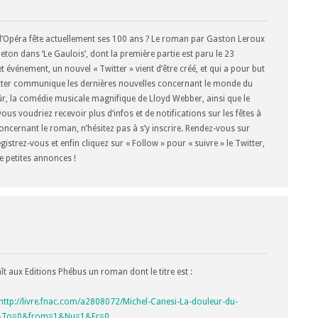
 l’Opéra fête actuellement ses 100 ans ? Le roman par Gaston Leroux
ton dans ‘Le Gaulois’, dont la première partie est paru le 23
vénement, un nouvel « Twitter » vient d’être créé, et qui a pour but
itter communique les dernières nouvelles concernant le monde du
ûr, la comédie musicale magnifique de Lloyd Webber, ainsi que le
ous voudriez recevoir plus d’infos et de notifications sur les fêtes à
ncernant le roman, n’hésitez pas à s’y inscrire. Rendez-vous sur
gistrez-vous et enfin cliquez sur « Follow » pour « suivre » le Twitter,
e petites annonces !
t aux Editions Phébus un roman dont le titre est :
http://livre.fnac.com/a2808072/Michel-Canesi-La-douleur-du-
&To=0&from=1&Nu=1&Fr=0