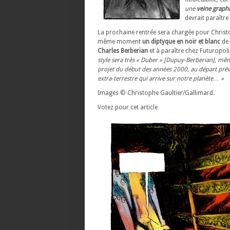
une
veine graph
devrait paraîtr
La prochaine rentrée sera chargée pour Christo
même moment
un diptyque en noir et blanc
de 
Charles Berberian
et à paraître chez Futuropoli
style sera très « Duber » [Dupuy-Berberian], même 
projet du début des années 2000, au départ pré
extra-terrestre qui arrive sur notre planète… »
Images © Christophe Gaultier/Gallimard.
Votez pour cet article