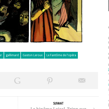
er
gallimard
Gaston Leroux
Le Fantôme de l'opéra
SUIVANT