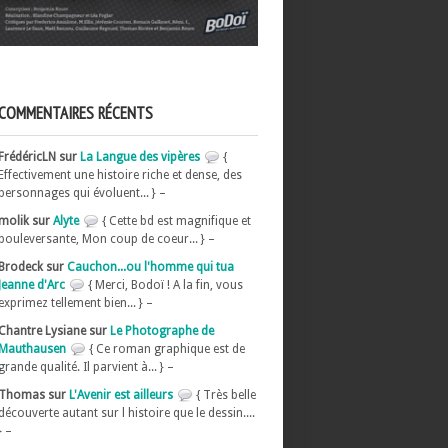
COMMENTAIRES RÉCENTS
FrédéricLN sur
La Langue des vipères
{
Effectivement une histoire riche et dense, des
personnages qui évoluent... } –
molik sur
Alyte
{ Cette bd est magnifique et
bouleversante, Mon coup de coeur... } –
Brodeck sur
Cauchon...ou l'homme qui tua
Jeanne d'Arc
{ Merci, Bodoï ! A la fin, vous
exprimez tellement bien... } –
Chantre Lysiane sur
Le Photographe de
Mauthausen
{ Ce roman graphique est de
grande qualité. Il parvient à... } –
Thomas sur
L'Avenir est ailleurs
{ Très belle
découverte autant sur l histoire que le dessin....
} –