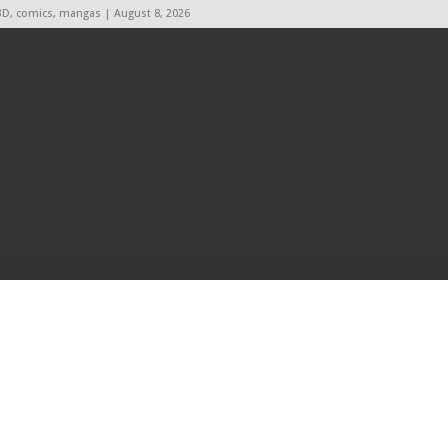
BD, comics, mangas | August 8, 2026