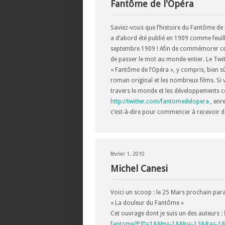
Fantôme de l'Opéra
Saviez-vous que l’histoire du Fantôme de
a d’abord été publié en 1909 comme feuille
septembre 1909 ! Afin de commémorer cet é
de passer le mot au monde entier. Le Tw
« Fantôme de l’Opéra », y compris, bien s
roman original et les nombreux films. Si v
travers le monde et les développements co
http://twitter.com/fantomedelopera
, enre
c’est-à-dire pour commencer à recevoir d
février 1, 2010
Michel Canesi
Voici un scoop : le 25 Mars prochain paraî
« La douleur du Fantôme »
Cet ouvrage dont je suis un des auteurs :
fantome?PID=1&Mn=-1&Mu=-13&Ra=-1