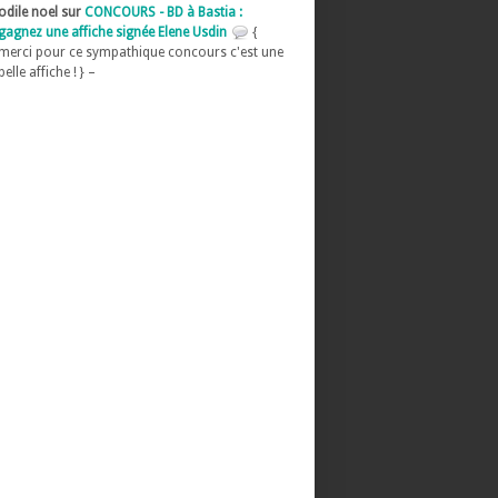
odile noel sur
CONCOURS - BD à Bastia :
gagnez une affiche signée Elene Usdin
{
merci pour ce sympathique concours c'est une
belle affiche ! } –