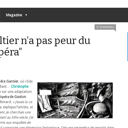
Magazine
6 Comments
tier n'a pas peur du
péra"
péra Garnier
, où rôde
illant…
Christophe
le sur une adaptation
’opéra
de Gaston
llimard.
« J’avais lu ce
e,
explique l’artiste,
et
ent. Je cherchais une
ant au XIXe siècle. J’ai
ôme
aux enquêtes de
r il comporte une dimension fantastique. Cela me permettra de repartir dans