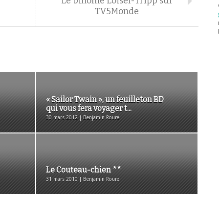
Le binôme Loisel-Tripp sur
TV5Monde
« Sailor Twain », un feuilleton BD
qui vous fera voyager t...
30 mars 2012 | Benjamin Roure
Le Couteau-chien **
31 mars 2010 | Benjamin Roure