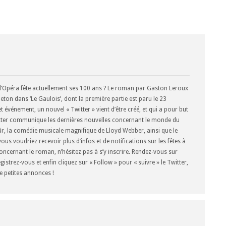
 l’Opéra fête actuellement ses 100 ans ? Le roman par Gaston Leroux
ton dans ‘Le Gaulois’, dont la première partie est paru le 23
vénement, un nouvel « Twitter » vient d’être créé, et qui a pour but
itter communique les dernières nouvelles concernant le monde du
ûr, la comédie musicale magnifique de Lloyd Webber, ainsi que le
ous voudriez recevoir plus d’infos et de notifications sur les fêtes à
ncernant le roman, n’hésitez pas à s’y inscrire. Rendez-vous sur
gistrez-vous et enfin cliquez sur « Follow » pour « suivre » le Twitter,
e petites annonces !