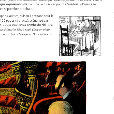
ique expressionniste
, comme ce fut le cas pour
Le Suédois
. »
L’ouvrage
e en septembre prochain.
phe Gaultier, puisqu’il prépare pour le
120 pages (à droite), scénarisé par
s.
« Cela s’appellera
Tombé du ciel
, et le
si Charles l’écrit seul. C’est un vieux
vu pour Frank Margerin. On y suivra un