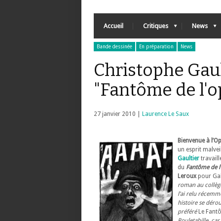
Accueil
Critiques
News
Bande dessinée
En préparation
News
Christophe Gaul
"Fantôme de l'o
27 janvier 2010 |
Laurence Le Saux
Bienvenue à l’O
un esprit malve
Gaultier
travail
du
Fantôme de l
Leroux
pour Ga
roman au collèg
l’ai relu récemm
histoire se déroul
préféré
Le Fant
Rouletabille, ca