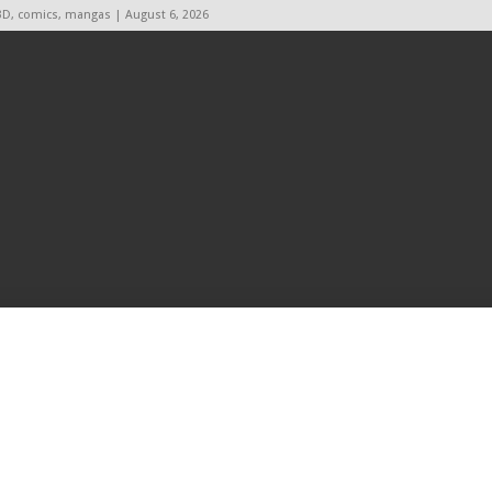
BD, comics, mangas | August 6, 2026