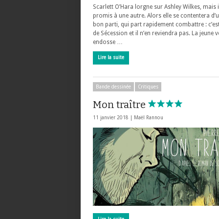
Scarlett O’Hara lorgne sur Ashley Wilkes, mais i
promis à une autre. Alors elle se contentera d’
bon parti, qui part rapidement combattre : c’es
de Sécession et il n’en reviendra pas. La jeune 
endosse …
Lire la suite
Bande dessinée
Critiques
Mon traître
11 janvier 2018 |
Maël Rannou