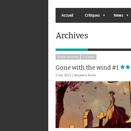
Accueil
Critiques
News
Archives
Bande dessinée
Critiques
Gone with the wind #1
5 mai 2023 |
Benjamin Roure