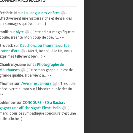
COMMENTAIRES RÉCENTS
FrédéricLN sur
La Langue des vipères
{
Effectivement une histoire riche et dense, des
personnages qui évoluent... } –
molik sur
Alyte
{ Cette bd est magnifique et
bouleversante, Mon coup de coeur... } –
Brodeck sur
Cauchon...ou l'homme qui tua
Jeanne d'Arc
{ Merci, Bodoï ! A la fin, vous
exprimez tellement bien... } –
Chantre Lysiane sur
Le Photographe de
Mauthausen
{ Ce roman graphique est de
grande qualité. Il parvient à... } –
Thomas sur
L'Avenir est ailleurs
{ Très belle
découverte autant sur l histoire que le dessin....
} –
odile noel sur
CONCOURS - BD à Bastia :
gagnez une affiche signée Elene Usdin
{
merci pour ce sympathique concours c'est une
belle affiche ! } –