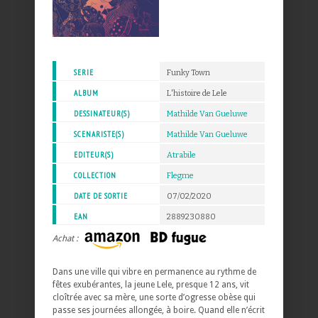
SERIE
Funky Town
ALBUM
L'histoire de Lele
DESSINATEUR(S)
Mathilde Van Gueluwe
SCENARISTE(S)
Mathilde Van Gueluwe
EDITEUR(S)
Atrabile
COLLECTION
Flegme
DATE DE SORTIE
07/02/2020
EAN
2889230880
Achat :
Dans une ville qui vibre en permanence au rythme de
fêtes exubérantes, la jeune Lele, presque 12 ans, vit
cloîtrée avec sa mère, une sorte d’ogresse obèse qui
passe ses journées allongée, à boire. Quand elle n’écrit