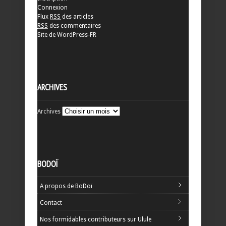
Connexion
Flux
RSS
des articles
RSS
des commentaires
Site de WordPress-FR
ARCHIVES
Archives
BODOÏ
A propos de BoDoï
Contact
Nos formidables contributeurs sur Ulule