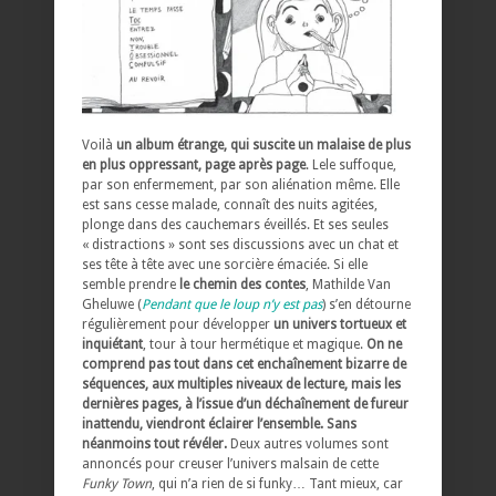
Voilà
un album étrange, qui suscite un malaise de plus
en plus oppressant, page après page
. Lele suffoque,
par son enfermement, par son aliénation même. Elle
est sans cesse malade, connaît des nuits agitées,
plonge dans des cauchemars éveillés. Et ses seules
« distractions » sont ses discussions avec un chat et
ses tête à tête avec une sorcière émaciée. Si elle
semble prendre
le chemin des contes
, Mathilde Van
Gheluwe (
Pendant que le loup n’y est pas
) s’en détourne
régulièrement pour développer
un univers tortueux et
inquiétant
, tour à tour hermétique et magique.
On ne
comprend pas tout dans cet enchaînement bizarre de
séquences, aux multiples niveaux de lecture, mais les
dernières pages, à l’issue d’un déchaînement de fureur
inattendu, viendront éclairer l’ensemble. Sans
néanmoins tout révéler.
Deux autres volumes sont
annoncés pour creuser l’univers malsain de cette
Funky Town
, qui n’a rien de si funky… Tant mieux, car