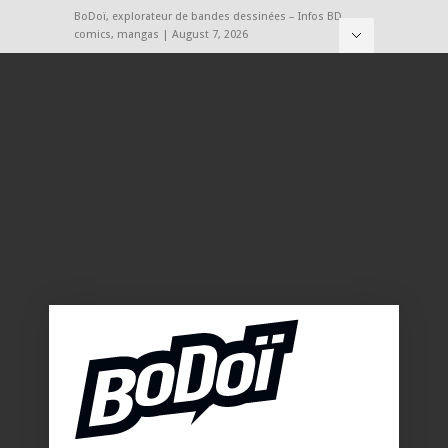
BoDoï, explorateur de bandes dessinées – Infos BD,
comics, mangas | August 7, 2026