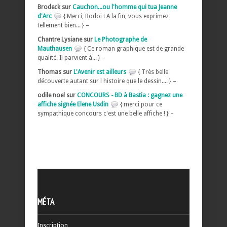
Brodeck sur
Cauchon...ou l'homme qui tua Jeanne
d'Arc
{ Merci, Bodoï ! A la fin, vous exprimez
tellement bien... } –
Chantre Lysiane sur
Le Photographe de
Mauthausen
{ Ce roman graphique est de grande
qualité. Il parvient à... } –
Thomas sur
L'Avenir est ailleurs
{ Très belle
découverte autant sur l histoire que le dessin.... } –
odile noel sur
CONCOURS - BD à Bastia : gagnez une
affiche signée Elene Usdin
{ merci pour ce
sympathique concours c'est une belle affiche ! } –
MÉTA
Inscription