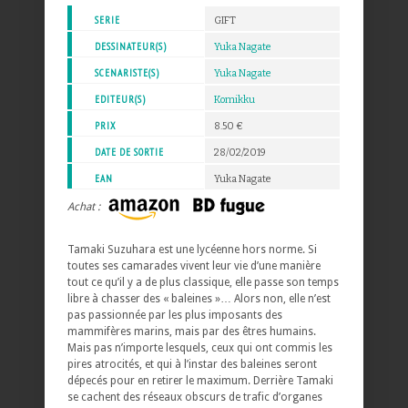
SERIE
GIFT
DESSINATEUR(S)
Yuka Nagate
SCENARISTE(S)
Yuka Nagate
EDITEUR(S)
Komikku
PRIX
8.50 €
DATE DE SORTIE
28/02/2019
EAN
Yuka Nagate
Achat :
Tamaki Suzuhara est une lycéenne hors norme. Si
toutes ses camarades vivent leur vie d’une manière
tout ce qu’il y a de plus classique, elle passe son temps
libre à chasser des « baleines »… Alors non, elle n’est
pas passionnée par les plus imposants des
mammifères marins, mais par des êtres humains.
Mais pas n’importe lesquels, ceux qui ont commis les
pires atrocités, et qui à l’instar des baleines seront
dépecés pour en retirer le maximum. Derrière Tamaki
se cachent des réseaux obscurs de trafic d’organes