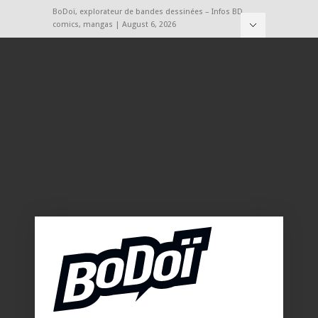
BoDoï, explorateur de bandes dessinées – Infos BD,
comics, mangas | August 6, 2026