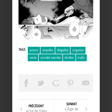
TAGS
action
enquête
illégalité
organes
secte
société secrète
thriller
trafic
SUIVANT
PRÉCÉDENT
L’Âge de
Acte de Dieu