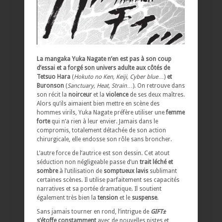
La mangaka Yuka Nagate n’en est pas à son coup
d’essai et a forgé son univers adulte aux côtés de
Tetsuo Hara
(
Hokuto no Ken, Keiji, Cyber blue
…)
et
Buronson
(
Sanctuary, Heat, Strain
…). On retrouve dans
son récit la
noirceur
et la
violence
de ses deux maîtres.
Alors qu’ils aimaient bien mettre en scène des
hommes virils, Yuka Nagate préfère utiliser une
femme
forte
qui n’a rien à leur envier. Jamais dans le
compromis, totalement détachée de son action
chirurgicale, elle endosse son rôle sans broncher.
L’autre force de l’autrice est son dessin. Cet atout
séduction non négligeable passe d’un
trait léché et
sombre
à l’utilisation de
somptueux lavis
sublimant
certaines scènes. Il utilise parfaitement ses capacités
narratives et sa portée dramatique. Il soutient
également très bien la
tension
et le
suspense
.
Sans jamais tourner en rond, l’intrigue de
GIFT±
s’étoffe constamment
avec de nouvelles pistes et