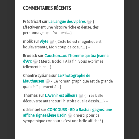
COMMENTAIRES RÉCENTS
FrédéricLN sur
La Langue des vipères
{
Effectivement une histoire riche et dense, des
personnages qui évoluent... } –
molik sur
Alyte
{ Cette bd est magnifique et
bouleversante, Mon coup de coeur... } –
Brodeck sur
Cauchon...ou l'homme qui tua Jeanne
d'Arc
{ Merci, Bodoï ! A la fin, vous exprimez
tellement bien... } –
Chantre Lysiane sur
Le Photographe de
Mauthausen
{ Ce roman graphique est de grande
qualité. Il parvient à... } –
Thomas sur
L'Avenir est ailleurs
{ Très belle
découverte autant sur l histoire que le dessin.... } –
odile noel sur
CONCOURS - BD à Bastia : gagnez une
affiche signée Elene Usdin
{ merci pour ce
sympathique concours c'est une belle affiche ! } –