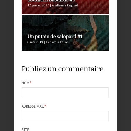
12 janvier 2017 | Guillaume Regourd
Un putain de salopard #1
6 mai 2019 | Benjamin Roure
Publiez un commentaire
NOM
*
ADRESSE MAIL
*
SITE