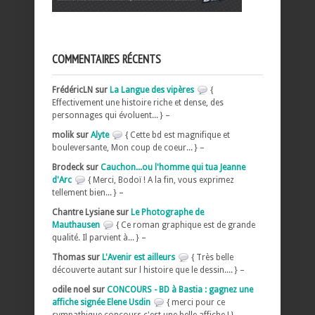
COMMENTAIRES RÉCENTS
FrédéricLN sur
La Langue des vipères
{
Effectivement une histoire riche et dense, des
personnages qui évoluent... } –
molik sur
Alyte
{ Cette bd est magnifique et
bouleversante, Mon coup de coeur... } –
Brodeck sur
Cauchon...ou l'homme qui tua Jeanne
d'Arc
{ Merci, Bodoï ! A la fin, vous exprimez
tellement bien... } –
Chantre Lysiane sur
Le Photographe de
Mauthausen
{ Ce roman graphique est de grande
qualité. Il parvient à... } –
Thomas sur
L'Avenir est ailleurs
{ Très belle
découverte autant sur l histoire que le dessin.... } –
odile noel sur
CONCOURS - BD à Bastia : gagnez une
affiche signée Elene Usdin
{ merci pour ce
sympathique concours c'est une belle affiche ! } –