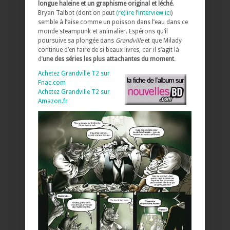
longue haleine et un graphisme original et léché
.
Bryan Talbot (dont on peut
(re)lire l’interview ici
)
semble à l’aise comme un poisson dans l’eau dans ce
monde steampunk et animalier. Espérons qu’il
poursuive sa plongée dans
Grandville
et que Milady
continue d’en faire de si beaux livres, car il s’agit là
d’
une des séries les plus attachantes du moment
.
Achetez Grandville T2 sur
Fnac.com
Achetez Grandville T2 sur
Amazon.fr