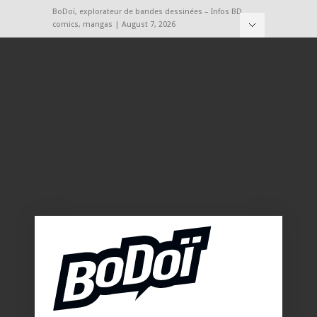
BoDoï, explorateur de bandes dessinées – Infos BD,
comics, mangas | August 7, 2026