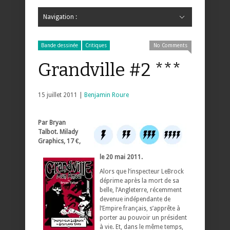
Navigation :
Hide Navigation
Accueil
Critiques
Bande dessinée
Comics
Jeunesse
Mangas
News
Bande dessinée
Comics
Manga
Jeunesse
Magazine
Bande dessinée
Comics
Jeunesse
Mangas
Bande dessinée
Critiques
No Comments
Grandville #2 ***
15 juillet 2011 |
Benjamin Roure
Par Bryan
Talbot. Milady
Graphics, 17 €,
le 20 mai 2011.
Alors que l’inspecteur LeBrock
déprime après la mort de sa
belle, l’Angleterre, récemment
devenue indépendante de
l’Empire français, s’apprête à
porter au pouvoir un président
à vie. Et, dans le même temps,