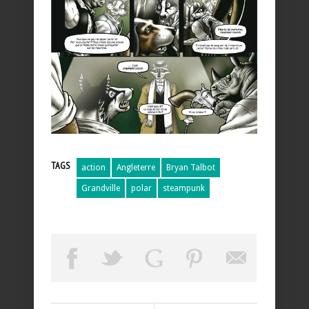
TAGS
action
Angleterre
Bryan Talbot
Grandville
polar
steampunk