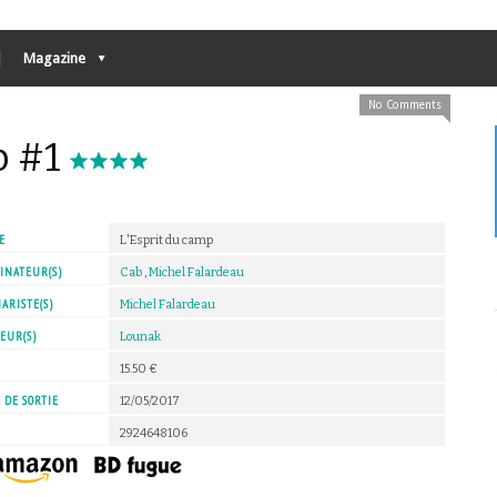
Magazine
No Comments
p #1
E
L'Esprit du camp
INATEUR(S)
Cab
,
Michel Falardeau
ARISTE(S)
Michel Falardeau
EUR(S)
Lounak
X
15.50 €
 DE SORTIE
12/05/2017
2924648106