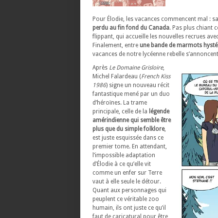
Pour Élodie, les vacances commencent mal : sa
perdu au fin fond du Canada
. Pas plus chiant 
flippant, qui accueille les nouvelles recrues av
Finalement, entre
une bande de marmots hystéri
vacances de notre lycéenne rebelle s’annoncent 
Après
Le Domaine Grisloire
,
Michel Falardeau (
French Kiss
1986
) signe un nouveau récit
fantastique mené par un duo
d’héroïnes. La trame
principale, celle de la
légende
amérindienne qui semble être
plus que du simple folklore
,
est juste esquissée dans ce
premier tome. En attendant,
l’impossible adaptation
d’Élodie à ce qu’elle vit
comme un enfer sur Terre
vaut à elle seule le détour.
Quant aux personnages qui
peuplent ce véritable zoo
humain, ils ont juste ce qu’il
faut de caricatural pour être