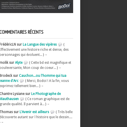
COMMENTAIRES RÉCENTS
FrédéricLN sur
La Langue des vipères
{
Effectivement une histoire riche et dense, des
personnages qui évoluent... } –
molik sur
Alyte
{ Cette bd est magnifique et
bouleversante, Mon coup de coeur... } –
Brodeck sur
Cauchon...ou l'homme qui tua
Jeanne d'Arc
{ Merci, Bodoï ! A la fin, vous
exprimez tellement bien... } –
Chantre Lysiane sur
Le Photographe de
Mauthausen
{ Ce roman graphique est de
grande qualité. Il parvient à... } –
Thomas sur
L'Avenir est ailleurs
{ Très belle
découverte autant sur l histoire que le dessin....
} –