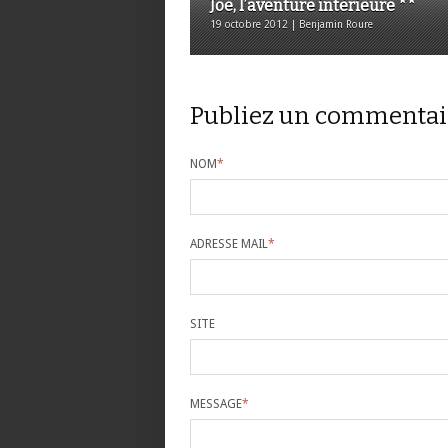
Joe, l’aventure intérieure **
19 octobre 2012 | Benjamin Roure
Publiez un commentai
NOM
*
ADRESSE MAIL
*
SITE
MESSAGE
*