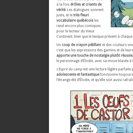
à la fois
drôles et criants de
vérité
. Les dialogues sonnent
juste, et le
très fleuri
vocabulaire québécois
les
rend encore plus comiques
pour le lecteur du Vieux
Continent, bien que le lexique présent à chaque
Un
coup de crayon pétillan
t et des couleurs vi
c’est que les expressions des gamins et de leu
apporte une touche de nostalgie plutôt réussie
le personnage d’Élodie, avec sa moue blasée à 
L’Esprit du camp
est une lecture légère parfaite 
adolescente et fantastique
fonctionne toujours 
l’étrange été d’Élodie, et qu’elle soit aussi ra