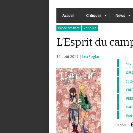
Accueil
Critiques
News
Bande dessinée
Critiques
L’Esprit du cam
16 août 2017 |
Léa Foglar
SERI
DESS
SCEN
EDIT
PRI
DATE
EAN
Achat :