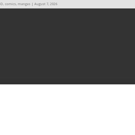
BD, comics, mangas | August 7, 2026