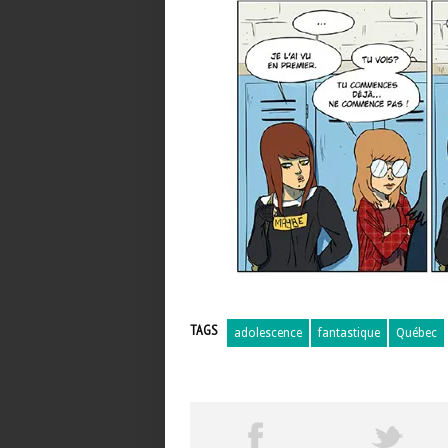
TAGS
adolescence
fantastique
Québec