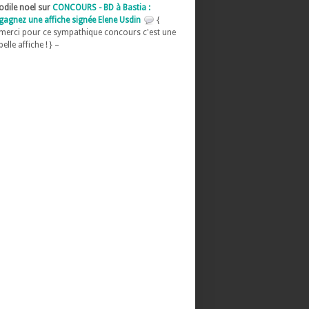
odile noel sur
CONCOURS - BD à Bastia :
gagnez une affiche signée Elene Usdin
{
merci pour ce sympathique concours c'est une
belle affiche ! } –