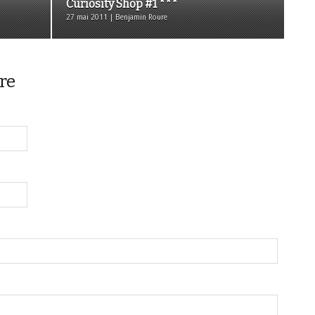
Curiosity Shop #1 ***
27 mai 2011 | Benjamin Roure
re