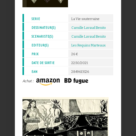
SERIE
La Vie souterraine
DESSINATEUR(S)
Camille Lavaud Benito
SCENARISTE(S)
Camille Lavaud Benito
EDITEUR(S)
Les Requins Marteaux
PRIX
26 €
DATE DE SORTIE
22/10/2021
EAN
2849613126
Achat :