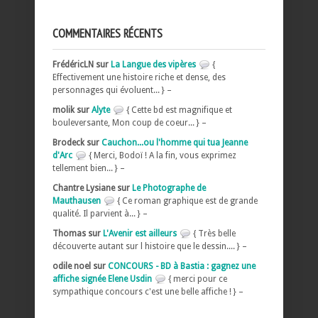
COMMENTAIRES RÉCENTS
FrédéricLN sur
La Langue des vipères
{
Effectivement une histoire riche et dense, des
personnages qui évoluent... } –
molik sur
Alyte
{ Cette bd est magnifique et
bouleversante, Mon coup de coeur... } –
Brodeck sur
Cauchon...ou l'homme qui tua Jeanne
d'Arc
{ Merci, Bodoï ! A la fin, vous exprimez
tellement bien... } –
Chantre Lysiane sur
Le Photographe de
Mauthausen
{ Ce roman graphique est de grande
qualité. Il parvient à... } –
Thomas sur
L'Avenir est ailleurs
{ Très belle
découverte autant sur l histoire que le dessin.... } –
odile noel sur
CONCOURS - BD à Bastia : gagnez une
affiche signée Elene Usdin
{ merci pour ce
sympathique concours c'est une belle affiche ! } –