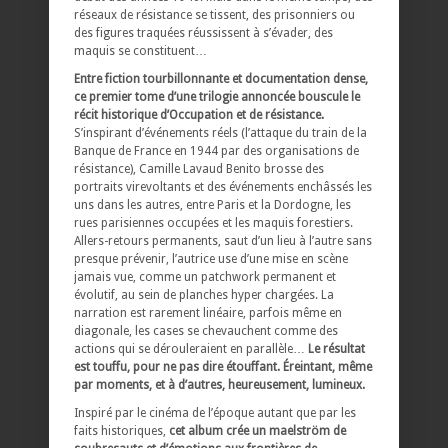
réseaux de résistance se tissent, des prisonniers ou
des figures traquées réussissent à s’évader, des
maquis se constituent…
Entre fiction tourbillonnante et documentation dense,
ce premier tome d’une trilogie annoncée bouscule le
récit historique d’Occupation et de résistance.
S’inspirant d’événements réels (l’attaque du train de la
Banque de France en 1944 par des organisations de
résistance), Camille Lavaud Benito brosse des
portraits virevoltants et des événements enchâssés les
uns dans les autres, entre Paris et la Dordogne, les
rues parisiennes occupées et les maquis forestiers.
Allers-retours permanents, saut d’un lieu à l’autre sans
presque prévenir, l’autrice use d’une mise en scène
jamais vue, comme un patchwork permanent et
évolutif, au sein de planches hyper chargées. La
narration est rarement linéaire, parfois même en
diagonale, les cases se chevauchent comme des
actions qui se dérouleraient en parallèle…
Le résultat
est touffu, pour ne pas dire étouffant. Éreintant, même
par moments, et à d’autres, heureusement, lumineux.
Inspiré par le cinéma de l’époque autant que par les
faits historiques,
cet album crée un maelström de