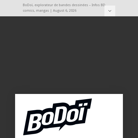
BoDoï, explorateur de bandes dessinées – Infos BD,
comics, mangas | August 6, 2026