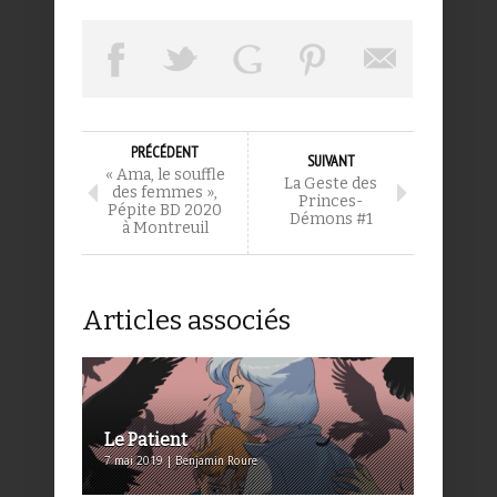
PRÉCÉDENT
SUIVANT
« Ama, le souffle
La Geste des
des femmes »,
Princes-
Pépite BD 2020
Démons #1
à Montreuil
Articles associés
Le Patient
7 mai 2019 | Benjamin Roure