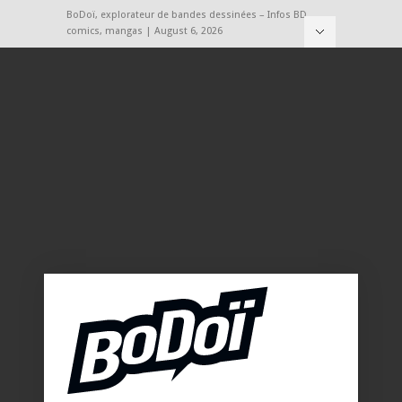
BoDoï, explorateur de bandes dessinées – Infos BD,
comics, mangas | August 6, 2026