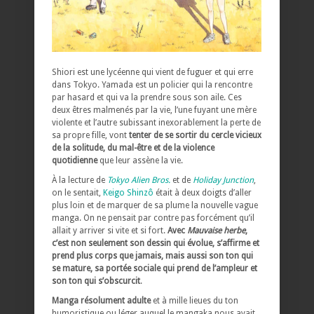
Shiori est une lycéenne qui vient de fuguer et qui erre
dans Tokyo. Yamada est un policier qui la rencontre
par hasard et qui va la prendre sous son aile. Ces
deux êtres malmenés par la vie, l’une fuyant une mère
violente et l’autre subissant inexorablement la perte de
sa propre fille, vont
tenter de se sortir du cercle vicieux
de la solitude, du mal-être et de la violence
quotidienne
que leur assène la vie.
À la lecture de
Tokyo Alien Bros.
et de
Holiday Junction
,
on le sentait,
Keigo Shinzô
était à deux doigts d’aller
plus loin et de marquer de sa plume la nouvelle vague
manga. On ne pensait par contre pas forcément qu’il
allait y arriver si vite et si fort.
Avec
Mauvaise herbe
,
c’est non seulement son dessin qui évolue, s’affirme et
prend plus corps que jamais, mais aussi son ton qui
se mature, sa portée sociale qui prend de l’ampleur et
son ton qui s’obscurcit
.
Manga résolument adulte
et à mille lieues du ton
humoristique ou léger auquel le mangaka nous avait