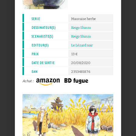
SERIE
Mauvaise herbe
DESSINATEUR(S)
Keigo Shinzo
SCENARISTE(S)
Keigo Shinzo
EDITEUR(S)
Le Lézard noir
PRIX
13 €
DATE DE SORTIE
20/08/2020
EAN
2353481876
Achat :