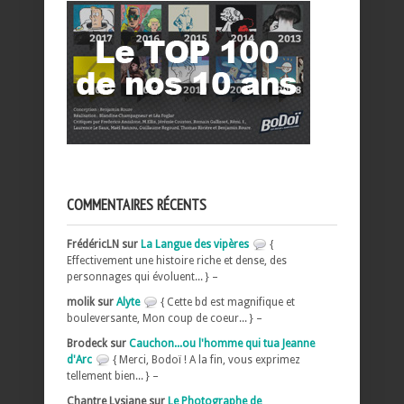
COMMENTAIRES RÉCENTS
FrédéricLN sur
La Langue des vipères
{
Effectivement une histoire riche et dense, des
personnages qui évoluent... } –
molik sur
Alyte
{ Cette bd est magnifique et
bouleversante, Mon coup de coeur... } –
Brodeck sur
Cauchon...ou l'homme qui tua Jeanne
d'Arc
{ Merci, Bodoï ! A la fin, vous exprimez
tellement bien... } –
Chantre Lysiane sur
Le Photographe de