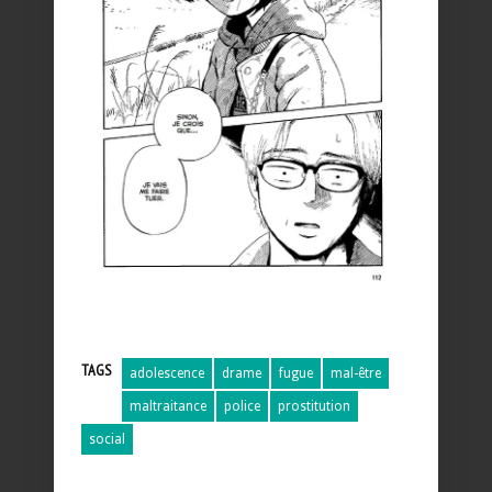
TAGS
adolescence
drame
fugue
mal-être
maltraitance
police
prostitution
social