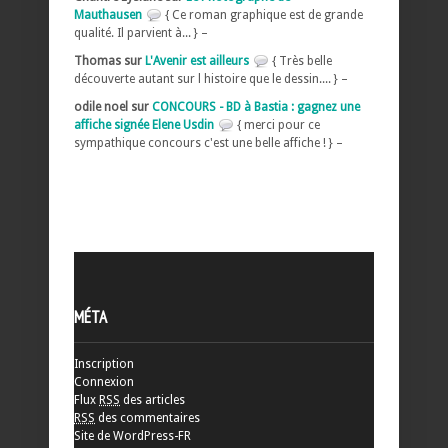
Mauthausen
{ Ce roman graphique est de grande
qualité. Il parvient à... } –
Thomas sur
L'Avenir est ailleurs
{ Très belle
découverte autant sur l histoire que le dessin.... } –
odile noel sur
CONCOURS - BD à Bastia : gagnez une
affiche signée Elene Usdin
{ merci pour ce
sympathique concours c'est une belle affiche ! } –
MÉTA
Inscription
Connexion
Flux
RSS
des articles
RSS
des commentaires
Site de WordPress-FR