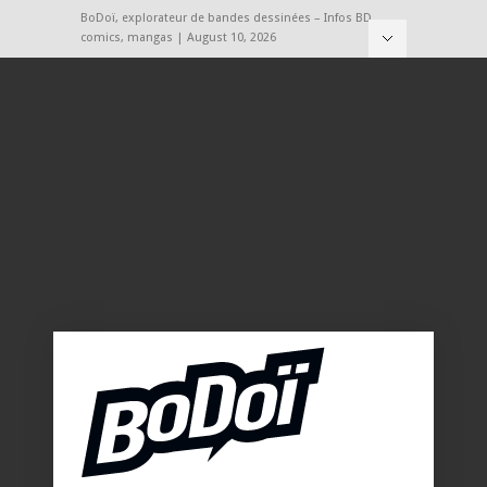
BoDoï, explorateur de bandes dessinées – Infos BD,
comics, mangas | August 10, 2026