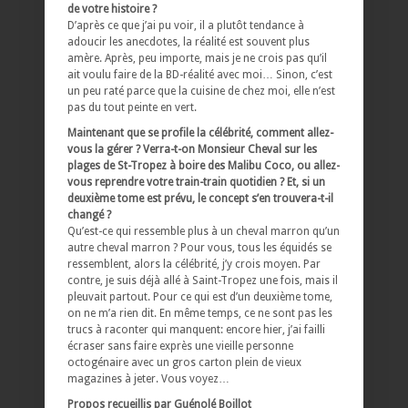
de votre histoire ?
D’après ce que j’ai pu voir, il a plutôt tendance à
adoucir les anecdotes, la réalité est souvent plus
amère. Après, peu importe, mais je ne crois pas qu’il
ait voulu faire de la BD-réalité avec moi… Sinon, c’est
un peu raté parce que la cuisine de chez moi, elle n’est
pas du tout peinte en vert.
Maintenant que se profile la célébrité, comment allez-
vous la gérer ? Verra-t-on Monsieur Cheval sur les
plages de St-Tropez à boire des Malibu Coco, ou allez-
vous reprendre votre train-train quotidien ? Et, si un
deuxième tome est prévu, le concept s’en trouvera-t-il
changé ?
Qu’est-ce qui ressemble plus à un cheval marron qu’un
autre cheval marron ? Pour vous, tous les équidés se
ressemblent, alors la célébrité, j’y crois moyen. Par
contre, je suis déjà allé à Saint-Tropez une fois, mais il
pleuvait partout. Pour ce qui est d’un deuxième tome,
on ne m’a rien dit. En même temps, ce ne sont pas les
trucs à raconter qui manquent: encore hier, j’ai failli
écraser sans faire exprès une vieille personne
octogénaire avec un gros carton plein de vieux
magazines à jeter. Vous voyez…
Propos recueillis par Guénolé Boillot