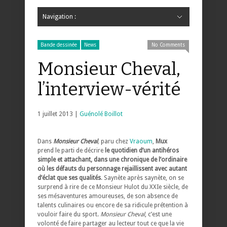
Navigation :
Hide Navigation
Accueil
Critiques
Bande dessinée
Comics
Jeunesse
Mangas
News
Bande dessinée
Comics
Manga
Jeunesse
Magazine
Bande dessinée
Comics
Jeunesse
Mangas
Bande dessinée
News
No Comments
Monsieur Cheval,
l’interview-vérité
1 juillet 2013 |
Guénolé Boillot
Dans
Monsieur Cheval
,
paru chez
Vraoum
,
Mux
prend le parti de décrire
le quotidien d’un antihéros
simple et attachant, dans une chronique de l’ordinaire
où les défauts du personnage rejaillissent avec autant
d’éclat que ses qualités
. Saynète après saynète, on se
surprend à rire de ce Monsieur Hulot du XXIe siècle, de
ses mésaventures amoureuses, de son absence de
talents culinaires ou encore de sa ridicule prétention à
vouloir faire du sport.
Monsieur Cheval
, c’est une
volonté de faire partager au lecteur tout ce que la vie