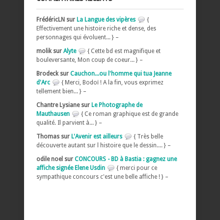
FrédéricLN sur
La Langue des vipères
{
Effectivement une histoire riche et dense, des
personnages qui évoluent... } –
molik sur
Alyte
{ Cette bd est magnifique et
bouleversante, Mon coup de coeur... } –
Brodeck sur
Cauchon...ou l'homme qui tua Jeanne
d'Arc
{ Merci, Bodoï ! A la fin, vous exprimez
tellement bien... } –
Chantre Lysiane sur
Le Photographe de
Mauthausen
{ Ce roman graphique est de grande
qualité. Il parvient à... } –
Thomas sur
L'Avenir est ailleurs
{ Très belle
découverte autant sur l histoire que le dessin.... } –
odile noel sur
CONCOURS - BD à Bastia : gagnez une
affiche signée Elene Usdin
{ merci pour ce
sympathique concours c'est une belle affiche ! } –