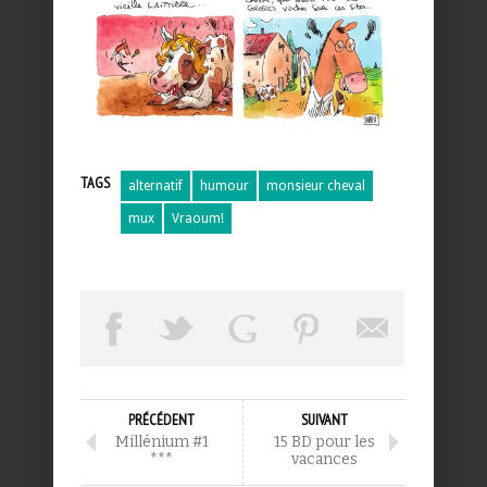
TAGS
alternatif
humour
monsieur cheval
mux
Vraoum!
PRÉCÉDENT
SUIVANT
Millénium #1
15 BD pour les
***
vacances