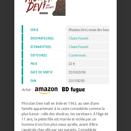
SERIE
Phoolan Devi, reine des bandits
DESSINATEUR(S)
Claire Fauvel
SCENARISTE(S)
Claire Fauvel
EDITEUR(S)
Casterman
PRIX
22 €
DATE DE SORTIE
22/08/2018
EAN
2203112115
Achat :
Phoolan Devi naît en Inde en 1963, au sein d’une
famille appartenant à la caste considérée comme la
plus basse : celle des shudras, les serviteurs. À l’âge de
11 ans, la petite fille est mariée et violée par un
homme trois fois plus vieux qu’elle, avant d’être
rapatriée chez elle par ses parents. Considérée