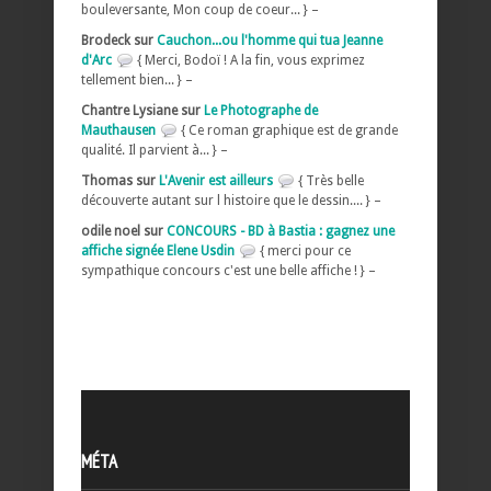
bouleversante, Mon coup de coeur... } –
Brodeck sur
Cauchon...ou l'homme qui tua Jeanne
d'Arc
{ Merci, Bodoï ! A la fin, vous exprimez
tellement bien... } –
Chantre Lysiane sur
Le Photographe de
Mauthausen
{ Ce roman graphique est de grande
qualité. Il parvient à... } –
Thomas sur
L'Avenir est ailleurs
{ Très belle
découverte autant sur l histoire que le dessin.... } –
odile noel sur
CONCOURS - BD à Bastia : gagnez une
affiche signée Elene Usdin
{ merci pour ce
sympathique concours c'est une belle affiche ! } –
MÉTA