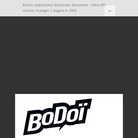
BoDoï, explorateur de bandes dessinées – Infos BD,
comics, mangas | August 6, 2026