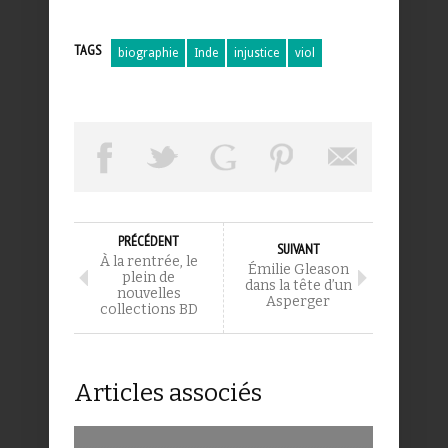
TAGS
biographie
Inde
injustice
viol
PRÉCÉDENT
SUIVANT
À la rentrée, le
Émilie Gleason
plein de
dans la tête d’un
nouvelles
Asperger
collections BD
Articles associés