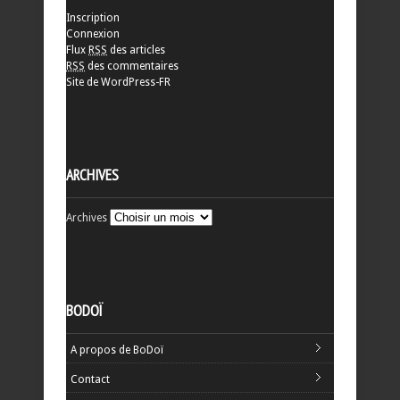
Inscription
Connexion
Flux
RSS
des articles
RSS
des commentaires
Site de WordPress-FR
ARCHIVES
Archives
BODOÏ
A propos de BoDoï
Contact