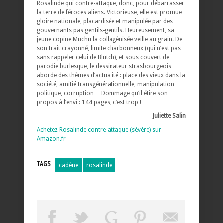
Rosalinde qui contre-attaque, donc, pour débarrasser
la terre de féroces aliens. Victorieuse, elle est promue
gloire nationale, placardisée et manipulée par des
gouvernants pas gentils-gentils. Heureusement, sa
jeune copine Muchu la collagènisée veille au grain. De
son trait crayonné, limite charbonneux (qui n’est pas
sans rappeler celui de Blutch), et sous couvert de
parodie burlesque, le dessinateur strasbourgeois
aborde des thèmes d’actualité : place des vieux dans la
société, amitié transgénérationnelle, manipulation
politique, corruption… Dommage qu’il étire son
propos à l’envi : 144 pages, c’est trop !
Juliette Salin
Achetez Rosalinde contre-attaque (sévère) sur
Amazon.fr
TAGS
cadène
rosalinde