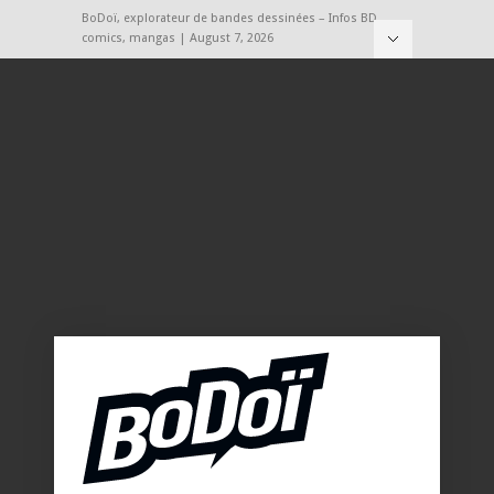
BoDoï, explorateur de bandes dessinées – Infos BD,
comics, mangas | August 7, 2026