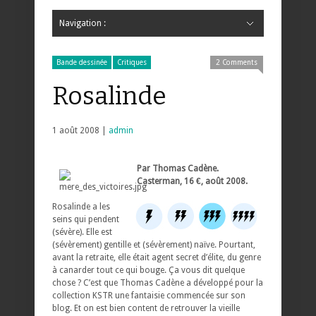
Navigation :
Hide Navigation
Accueil
Critiques
Bande dessinée
Comics
Jeunesse
Mangas
News
Bande dessinée
Comics
Manga
Jeunesse
Magazine
Bande dessinée
Comics
Jeunesse
Mangas
Bande dessinée
Critiques
2 Comments
Rosalinde
1 août 2008 |
admin
Par Thomas Cadène.
Casterman, 16 €, août 2008.
Rosalinde a les
seins qui pendent
(sévère). Elle est
(sévèrement) gentille et (sévèrement) naïve. Pourtant,
avant la retraite, elle était agent secret d’élite, du genre
à canarder tout ce qui bouge. Ça vous dit quelque
chose ? C’est que Thomas Cadène a développé pour la
collection KSTR une fantaisie commencée sur son
blog. Et on est bien content de retrouver la vieille