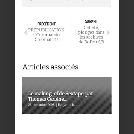
SUIVANT
PRÉCÉDENT
Cet été,
PRÉPUBLICATION
plongez dans
: “Commando
les archives
Colonial #1?
de BoDoï 6/8
Articles associés
Le making-of de Sextape, par
Thomas Cadène...
26 novembre 2008 | Benjamin Roure