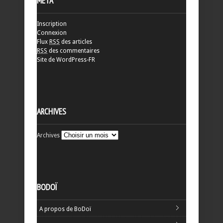
MÉTA
Inscription
Connexion
Flux
RSS
des articles
RSS
des commentaires
Site de WordPress-FR
ARCHIVES
Archives
BODOÏ
A propos de BoDoï