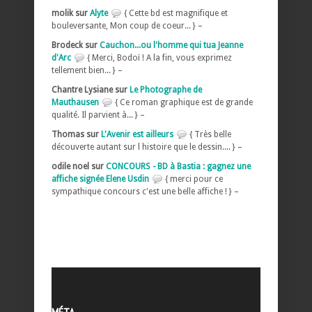
molik sur
Alyte
{ Cette bd est magnifique et
bouleversante, Mon coup de coeur... } –
Brodeck sur
Cauchon...ou l'homme qui tua Jeanne
d'Arc
{ Merci, Bodoï ! A la fin, vous exprimez
tellement bien... } –
Chantre Lysiane sur
Le Photographe de
Mauthausen
{ Ce roman graphique est de grande
qualité. Il parvient à... } –
Thomas sur
L'Avenir est ailleurs
{ Très belle
découverte autant sur l histoire que le dessin.... } –
odile noel sur
CONCOURS - BD à Bastia : gagnez une
affiche signée Elene Usdin
{ merci pour ce
sympathique concours c'est une belle affiche ! } –