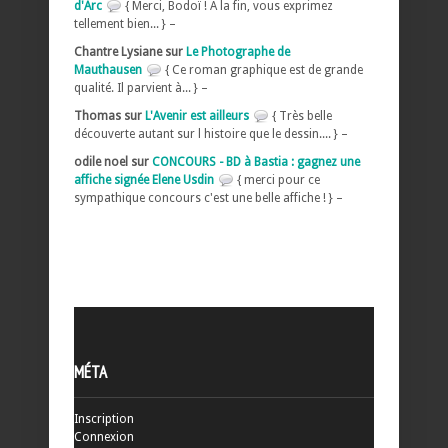
d'Arc
{ Merci, Bodoï ! A la fin, vous exprimez
tellement bien... } –
Chantre Lysiane sur
Le Photographe de
Mauthausen
{ Ce roman graphique est de grande
qualité. Il parvient à... } –
Thomas sur
L'Avenir est ailleurs
{ Très belle
découverte autant sur l histoire que le dessin.... } –
odile noel sur
CONCOURS - BD à Bastia : gagnez une
affiche signée Elene Usdin
{ merci pour ce
sympathique concours c'est une belle affiche ! } –
MÉTA
Inscription
Connexion