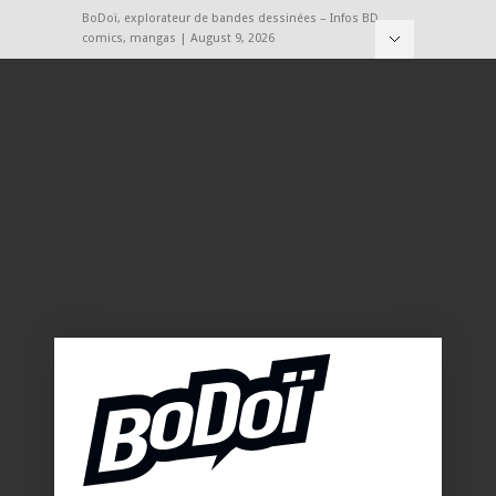
BoDoï, explorateur de bandes dessinées – Infos BD,
comics, mangas | August 9, 2026