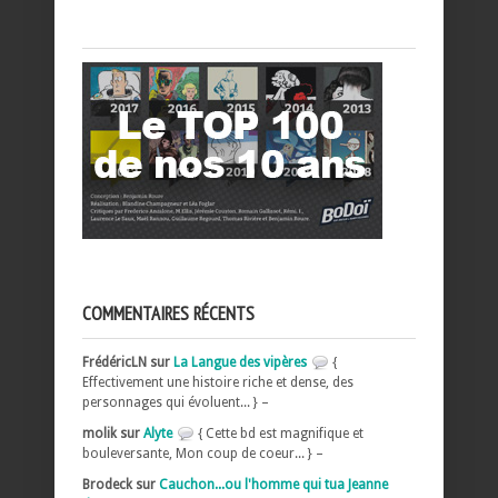
COMMENTAIRES RÉCENTS
FrédéricLN sur
La Langue des vipères
{
Effectivement une histoire riche et dense, des
personnages qui évoluent... } –
molik sur
Alyte
{ Cette bd est magnifique et
bouleversante, Mon coup de coeur... } –
Brodeck sur
Cauchon...ou l'homme qui tua Jeanne