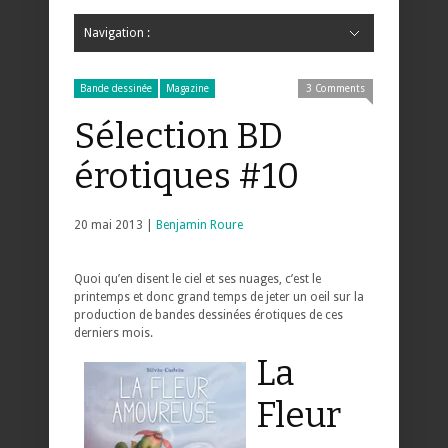
Navigation :
Hide Navigation
Accueil
Critiques
Bande dessinée
Comics
Jeunesse
Mangas
News
Bande dessinée
Comics
Manga
Jeunesse
Magazine
Bande dessinée
Comics
Jeunesse
Mangas
Bande dessinée
Magazine
3 Comments
Sélection BD
érotiques #10
20 mai 2013 |
Benjamin Roure
Quoi qu’en disent le ciel et ses nuages, c’est le
printemps et donc grand temps de jeter un oeil sur la
production de bandes dessinées érotiques de ces
derniers mois.
La
Fleur