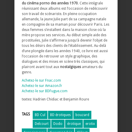
du cinéma porno des années 1970
. Cette intégrale
réunissant deux albums est l’occasion de redécouvrir
son travail de scénariste. En pleine occupation
allemande, la jeune Julie part de sa campagne natale
en compagnie de sa maman pour découvrir Paris. Les
deux femmes s’installent dans la maison close où la
mère propose ses services. Au début simple aide des
prostituées, Julie s’affirmera jusqu’à devenir l’objet de
tous les désirs des clients de l’établissement. Au-delà
d’une plongée dans les années 1940, ce livre est aussi
l’occasion de retrouver un style graphique, des
dialogues et des mises en scène très classiques, qui
plairont avant tout aux
nostalgiques
amateurs du
genre.
Achetez-le sur Fnac.com
Achetez-le sur Amazon.fr
Achetez-le sur BDFugue.com
textes: Hadrien Chidiac et Benjamin Roure
TAGS
BD Cul
BD érotiques
bouzard
Delcourt
Dodo
érotique
erotix