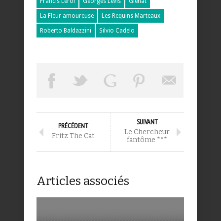
Francis Leroi
Georges Lévis
Glénat
La Fleur amoureuse
Les Requins Marteaux
Roberto Baldazzini
Silvio Cadelo
SUIVANT
PRÉCÉDENT
Le Chercheur
Fritz The Cat
fantôme ***
Articles associés