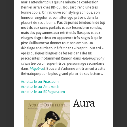
maris attendent plus qu’une minute de confession.
Dernier arrivé chez BD-Cul, Bouzard rend une très
bonne copie. On retrouve son style graphique, son
humour singulier et son alter-ego présent dans la
plupart de ses albums.
Pas de jeunes bimbos ni de top
models aux seins parfaits et aux fesses bien rondes,
mais des paysannes aux extrémités flasques et aux
visages disgracieux en apparence très sages à qui le
père Guillaume va donner tout son amour.
Un
décalage absurde tout à fait dans « l’esprit Bouzard ».
Après quelques blagues de fesses dans des BD
précédentes (notamment Ramón dans
Autobiography
of me too
ou un super-héros, personnage secondaire
dans
Mégabras
), Bouzard s’adonne entièrement à cette
thématique pour le plus grand plaisir de ses lecteurs.
Achetez-le sur Fnac.com
Achetez-le sur Amazon.fr
Achetez-le sur BDFugue.com
Aura