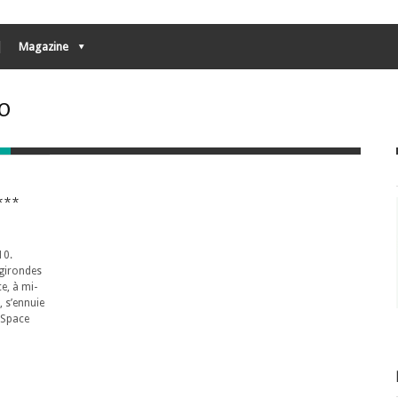
Magazine
lo
***
10.
 girondes
ce, à mi-
 s’ennuie
n Space