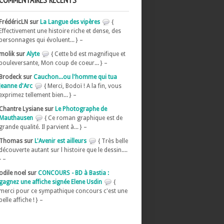
COMMENTAIRES RÉCENTS
FrédéricLN sur
La Langue des vipères
{
Effectivement une histoire riche et dense, des
personnages qui évoluent... } –
molik sur
Alyte
{ Cette bd est magnifique et
bouleversante, Mon coup de coeur... } –
Brodeck sur
Cauchon...ou l'homme qui tua
Jeanne d'Arc
{ Merci, Bodoï ! A la fin, vous
exprimez tellement bien... } –
Chantre Lysiane sur
Le Photographe de
Mauthausen
{ Ce roman graphique est de
grande qualité. Il parvient à... } –
Thomas sur
L'Avenir est ailleurs
{ Très belle
découverte autant sur l histoire que le dessin....
} –
odile noel sur
CONCOURS - BD à Bastia :
gagnez une affiche signée Elene Usdin
{
merci pour ce sympathique concours c'est une
belle affiche ! } –