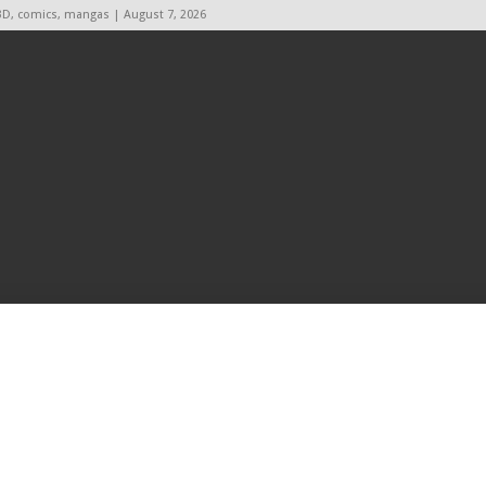
BD, comics, mangas | August 7, 2026