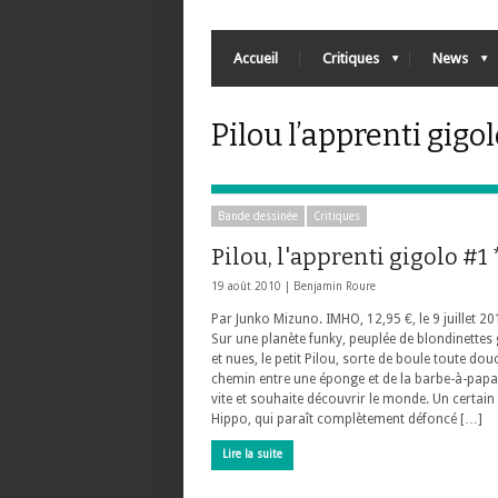
Accueil
Critiques
News
Pilou l’apprenti gigo
Bande dessinée
Critiques
Pilou, l'apprenti gigolo #1 
19 août 2010 |
Benjamin Roure
Par Junko Mizuno. IMHO, 12,95 €, le 9 juillet 20
Sur une planète funky, peuplée de blondinettes
et nues, le petit Pilou, sorte de boule toute dou
chemin entre une éponge et de la barbe-à-papa,
vite et souhaite découvrir le monde. Un certai
Hippo, qui paraît complètement défoncé […]
Lire la suite