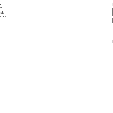
,
es
uple
d’une
a