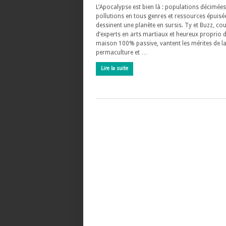
L’Apocalypse est bien là : populations décimées
pollutions en tous genres et ressources épuisé
dessinent une planète en sursis. Ty et Buzz, co
d’experts en arts martiaux et heureux proprio 
maison 100% passive, vantent les mérites de l
permaculture et …
Lire la suite