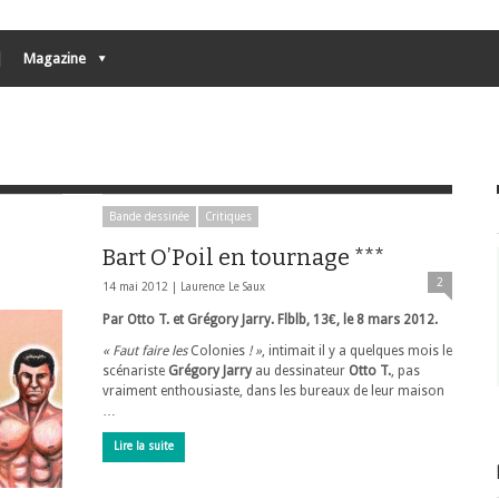
Magazine
Bande dessinée
Critiques
Bart O’Poil en tournage ***
2
14 mai 2012 |
Laurence Le Saux
Par Otto T. et Grégory Jarry. Flblb, 13€, le 8 mars 2012.
« Faut faire les
Colonies
! »
, intimait il y a quelques mois le
scénariste
Grégory Jarry
au dessinateur
Otto T.
, pas
vraiment enthousiaste, dans les bureaux de leur maison
…
Lire la suite