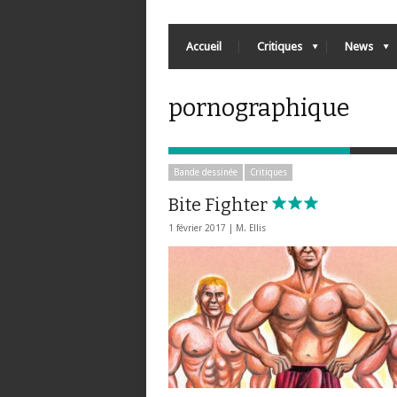
Accueil
Critiques
News
pornographique
Bande dessinée
Critiques
Bite Fighter
1 février 2017 |
M. Ellis