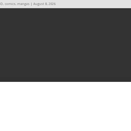
BD, comics, mangas | August 8, 2026