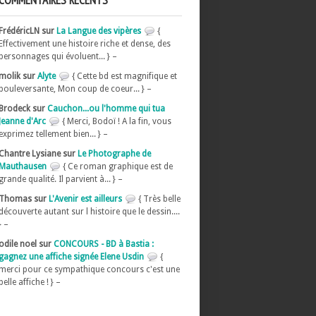
COMMENTAIRES RÉCENTS
FrédéricLN sur
La Langue des vipères
{
Effectivement une histoire riche et dense, des
personnages qui évoluent... } –
molik sur
Alyte
{ Cette bd est magnifique et
bouleversante, Mon coup de coeur... } –
Brodeck sur
Cauchon...ou l'homme qui tua
Jeanne d'Arc
{ Merci, Bodoï ! A la fin, vous
exprimez tellement bien... } –
Chantre Lysiane sur
Le Photographe de
Mauthausen
{ Ce roman graphique est de
grande qualité. Il parvient à... } –
Thomas sur
L'Avenir est ailleurs
{ Très belle
découverte autant sur l histoire que le dessin....
} –
odile noel sur
CONCOURS - BD à Bastia :
gagnez une affiche signée Elene Usdin
{
merci pour ce sympathique concours c'est une
belle affiche ! } –