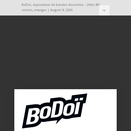
BoDoï, explorateur de bandes dessinées – Infos BD,
comics, mangas | August 9, 2026