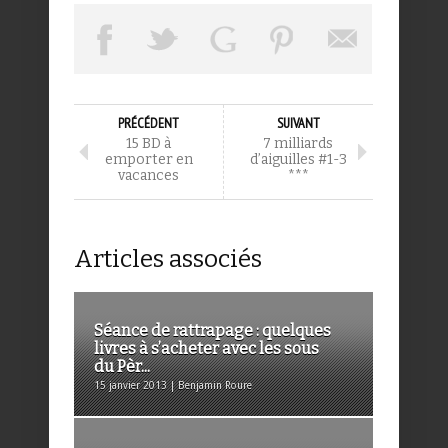
PRÉCÉDENT
SUIVANT
15 BD à
7 milliards
emporter en
d’aiguilles #1-3
vacances
***
Articles associés
Séance de rattrapage : quelques
livres à s’acheter avec les sous
du Pèr...
15 janvier 2013 | Benjamin Roure