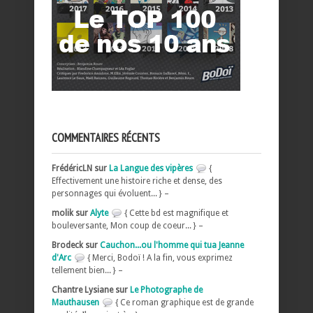
COMMENTAIRES RÉCENTS
FrédéricLN sur
La Langue des vipères
{
Effectivement une histoire riche et dense, des
personnages qui évoluent... } –
molik sur
Alyte
{ Cette bd est magnifique et
bouleversante, Mon coup de coeur... } –
Brodeck sur
Cauchon...ou l'homme qui tua Jeanne
d'Arc
{ Merci, Bodoï ! A la fin, vous exprimez
tellement bien... } –
Chantre Lysiane sur
Le Photographe de
Mauthausen
{ Ce roman graphique est de grande