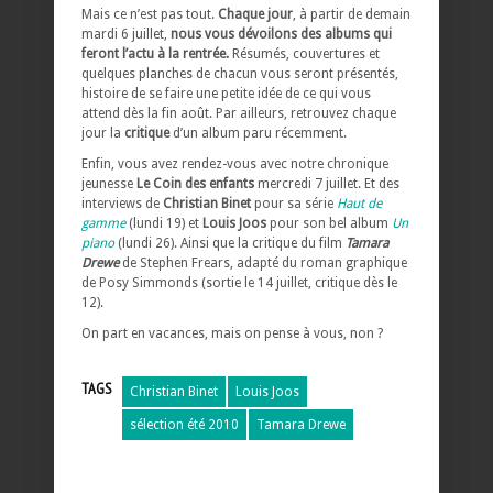
Mais ce n’est pas tout.
Chaque jour
, à partir de demain
mardi 6 juillet,
nous vous dévoilons des albums qui
feront l’actu à la rentrée.
Résumés, couvertures et
quelques planches de chacun vous seront présentés,
histoire de se faire une petite idée de ce qui vous
attend dès la fin août. Par ailleurs, retrouvez chaque
jour la
critique
d’un album paru récemment.
Enfin, vous avez rendez-vous avec notre chronique
jeunesse
Le Coin des enfants
mercredi 7 juillet. Et des
interviews de
Christian Binet
pour sa série
Haut de
gamme
(lundi 19) et
Louis Joos
pour son bel album
Un
piano
(lundi 26). Ainsi que la critique du film
Tamara
Drewe
de Stephen Frears, adapté du roman graphique
de Posy Simmonds (sortie le 14 juillet, critique dès le
12).
On part en vacances, mais on pense à vous, non ?
TAGS
Christian Binet
Louis Joos
sélection été 2010
Tamara Drewe