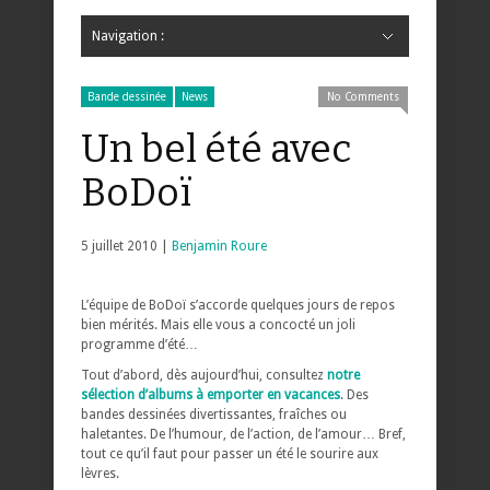
Navigation :
Hide Navigation
Accueil
Critiques
Bande dessinée
Comics
Jeunesse
Mangas
News
Bande dessinée
Comics
Manga
Jeunesse
Magazine
Bande dessinée
Comics
Jeunesse
Mangas
Bande dessinée
News
No Comments
Un bel été avec
BoDoï
5 juillet 2010 |
Benjamin Roure
L’équipe de BoDoï s’accorde quelques jours de repos
bien mérités. Mais elle vous a concocté un joli
programme d’été…
Tout d’abord, dès aujourd’hui, consultez
notre
sélection d’albums à emporter en vacances
. Des
bandes dessinées divertissantes, fraîches ou
haletantes. De l’humour, de l’action, de l’amour… Bref,
tout ce qu’il faut pour passer un été le sourire aux
lèvres.