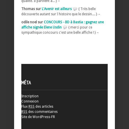
qualité. Il parvient à... } –
Thomas sur
L'Avenir est ailleurs
{ Très belle
découverte autant sur l histoire que le dessin.... } –
odile noel sur
CONCOURS - BD à Bastia : gagnez une
affiche signée Elene Usdin
{ merci pour ce
sympathique concours c'est une belle affiche ! } –
MÉTA
Inscription
Connexion
Flux
RSS
des articles
RSS
des commentaires
Site de WordPress-FR