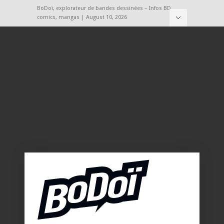
BoDoï, explorateur de bandes dessinées – Infos BD,
comics, mangas | August 10, 2026