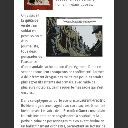
humain – étaient posés.
On y suivait
la
quête de
vérité
d’un
soldat en
permission et
d’un
journaliste,
tous deux
persuadés de
l’existence
d’un scandale caché autour d’un régiment. Dans ce
second tome, leurs soupçons se confirment: l’armée
a délibérément drogué des militaires pour les rendre
plus agressifs et tente désormais, avec l’aide de
plusieurs notables, de masquer le massacre qui s’est
ensuivi…
Dans ce diptyque tendu, le scénariste
Laurent-Frédéric
Bollé
e imagine une tragédie au cordeau, extrêmement
bien pensée. Le cadre de la
Première Guerre mondiale
fournit une ambiance angoissante à souhait, et la
petite dizaine de personnages mis en avant évolue en
un ballet finement orchestré, permettant au lecteur de