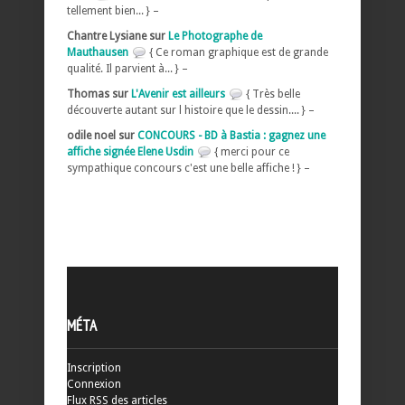
tellement bien... } –
Chantre Lysiane sur
Le Photographe de
Mauthausen
{ Ce roman graphique est de grande
qualité. Il parvient à... } –
Thomas sur
L'Avenir est ailleurs
{ Très belle
découverte autant sur l histoire que le dessin.... } –
odile noel sur
CONCOURS - BD à Bastia : gagnez une
affiche signée Elene Usdin
{ merci pour ce
sympathique concours c'est une belle affiche ! } –
MÉTA
Inscription
Connexion
Flux
RSS
des articles