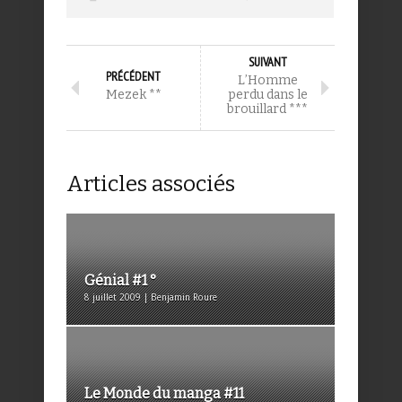
SUIVANT
PRÉCÉDENT
L’Homme
Mezek **
perdu dans le
brouillard ***
Articles associés
Génial #1 °
8 juillet 2009 | Benjamin Roure
Le Monde du manga #11