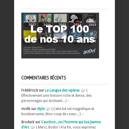
COMMENTAIRES RÉCENTS
FrédéricLN sur
La Langue des vipères
{
Effectivement une histoire riche et dense, des
personnages qui évoluent... } –
molik sur
Alyte
{ Cette bd est magnifique et
bouleversante, Mon coup de coeur... } –
Brodeck sur
Cauchon...ou l'homme qui tua Jeanne
d'Arc
{ Merci, Bodoï ! A la fin, vous exprimez