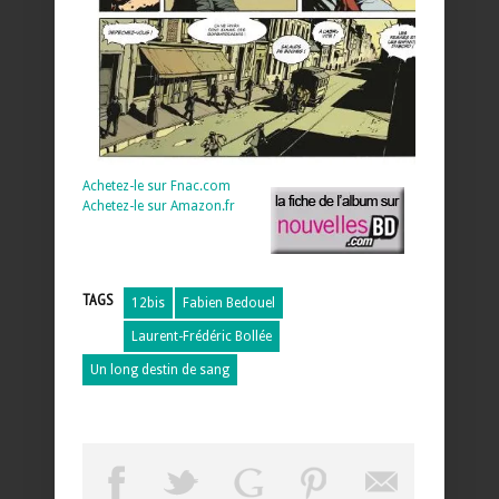
Achetez-le sur Fnac.com
Achetez-le sur Amazon.fr
TAGS
12bis
Fabien Bedouel
Laurent-Frédéric Bollée
Un long destin de sang