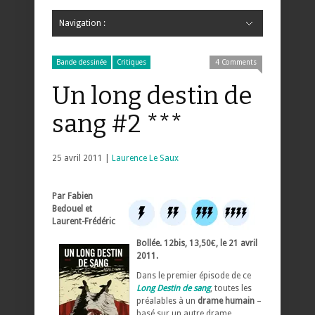
Navigation :
Hide Navigation
Accueil
Critiques
Bande dessinée
Comics
Jeunesse
Mangas
News
Bande dessinée
Comics
Manga
Jeunesse
Magazine
Bande dessinée
Comics
Jeunesse
Mangas
Bande dessinée
Critiques
4 Comments
Un long destin de
sang #2 ***
25 avril 2011 |
Laurence Le Saux
Par Fabien
Bedouel et
Laurent-Frédéric
Bollée. 12bis, 13,50€, le 21 avril
2011.
Dans le premier épisode de ce
Long Destin de sang
, toutes les
préalables à un
drame humain
–
basé sur un autre drame