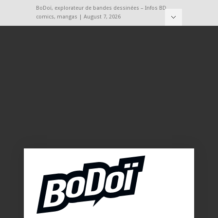
BoDoï, explorateur de bandes dessinées – Infos BD,
comics, mangas | August 7, 2026