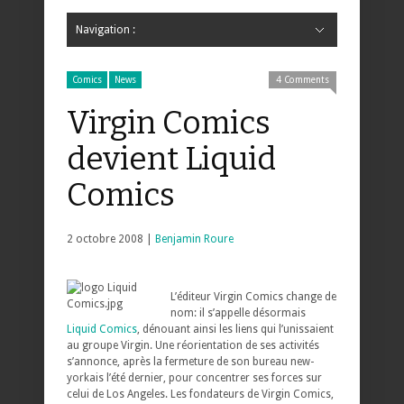
Navigation :
Hide Navigation
Accueil
Critiques
Bande dessinée
Comics
Jeunesse
Mangas
News
Bande dessinée
Comics
Manga
Jeunesse
Magazine
Bande dessinée
Comics
Jeunesse
Mangas
Comics
News
4 Comments
Virgin Comics
devient Liquid
Comics
2 octobre 2008 |
Benjamin Roure
L’éditeur Virgin Comics change de
nom: il s’appelle désormais
Liquid Comics
, dénouant ainsi les liens qui l’unissaient
au groupe Virgin. Une réorientation de ses activités
s’annonce, après la fermeture de son bureau new-
yorkais l’été dernier, pour concentrer ses forces sur
celui de Los Angeles. Les fondateurs de Virgin Comics,