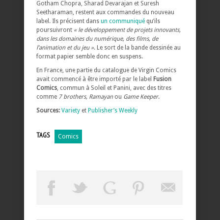
Gotham Chopra, Sharad Devarajan et Suresh
Seetharaman, restent aux commandes du nouveau
label. Ils précisent dans
un communiqué
qu’ils
poursuivront
« le développement de projets innovants,
dans les domaines du numérique, des films, de
l’animation et du jeu »
. Le sort de la bande dessinée au
format papier semble donc en suspens.
En France, une partie du catalogue de Virgin Comics
avait commencé à être importé par le label
Fusion
Comics
, commun à Soleil et Panini, avec des titres
comme
7 brothers, Ramayan
ou
Game Keeper
.
Sources:
Variety
et
Publisher’s Weekly
TAGS
Comics