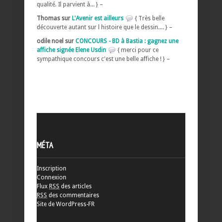
qualité. Il parvient à... } –
Thomas sur
L'Avenir est ailleurs
{ Très belle
découverte autant sur l histoire que le dessin.... } –
odile noel sur
CONCOURS - BD à Bastia : gagnez une
affiche signée Elene Usdin
{ merci pour ce
sympathique concours c'est une belle affiche ! } –
MÉTA
Inscription
Connexion
Flux
RSS
des articles
RSS
des commentaires
Site de WordPress-FR