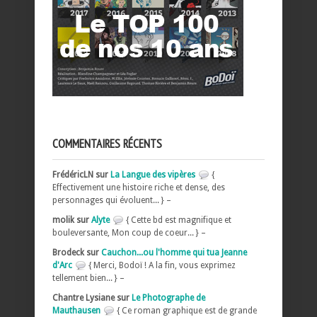
COMMENTAIRES RÉCENTS
FrédéricLN sur
La Langue des vipères
{
Effectivement une histoire riche et dense, des
personnages qui évoluent... } –
molik sur
Alyte
{ Cette bd est magnifique et
bouleversante, Mon coup de coeur... } –
Brodeck sur
Cauchon...ou l'homme qui tua Jeanne
d'Arc
{ Merci, Bodoï ! A la fin, vous exprimez
tellement bien... } –
Chantre Lysiane sur
Le Photographe de
Mauthausen
{ Ce roman graphique est de grande