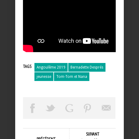
TAGS
Angoulême 2019
Bernadette Després
jeunesse
Tom-Tom et Nana
SUIVANT
PRÉCÉDENT