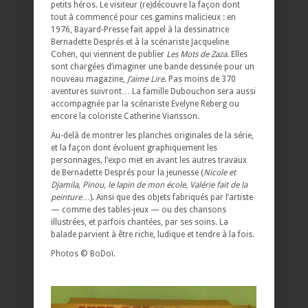
petits héros. Le visiteur (re)découvre la façon dont
tout à commencé pour ces gamins malicieux : en
1976, Bayard-Presse fait appel à la dessinatrice
Bernadette Després et à la scénariste Jacqueline
Cohen, qui viennent de publier
Les Mots de Zaza
. Elles
sont chargées d’imaginer une bande dessinée pour un
nouveau magazine,
J’aime Lire
. Pas moins de 370
aventures suivront… La famille Dubouchon sera aussi
accompagnée par la scénariste Evelyne Reberg ou
encore la coloriste Catherine Viansson.
Au-delà de montrer les planches originales de la série,
et la façon dont évoluent graphiquement les
personnages, l’expo met en avant les autres travaux
de Bernadette Després pour la jeunesse (
Nicole et
Djamila, Pinou, le lapin de mon école, Valérie fait de la
peinture
…). Ainsi que des objets fabriqués par l’artiste
— comme des tables-jeux — ou des chansons
illustrées, et parfois chantées, par ses soins. La
balade parvient à être riche, ludique et tendre à la fois.
Photos © BoDoï.