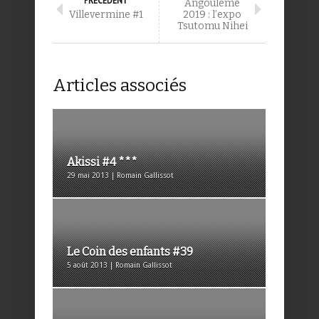
Angoulême
Villevermine #1
2019 : l’expo
Tsutomu Nihei
Articles associés
Akissi #4 ***
29 mai 2013 | Romain Gallissot
Le Coin des enfants #39
5 août 2013 | Romain Gallissot