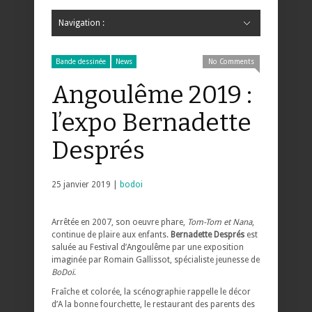
Navigation :
Hide Navigation
Accueil
Critiques
Bande dessinée
Comics
Jeunesse
Mangas
News
Bande dessinée
Comics
Manga
Jeunesse
Magazine
Bande dessinée
Comics
Jeunesse
Mangas
Bande dessinée
News
No Comments
Angoulême 2019 :
l’expo Bernadette
Després
25 janvier 2019 |
bodoi
Arrêtée en 2007, son oeuvre phare,
Tom-Tom et Nana
,
continue de plaire aux enfants.
Bernadette Després
est
saluée au Festival d’Angoulême par une exposition
imaginée par Romain Gallissot, spécialiste jeunesse de
BoDoï
.
Fraîche et colorée, la scénographie rappelle le décor
d’A la bonne fourchette, le restaurant des parents des