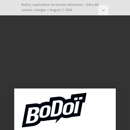
BoDoï, explorateur de bandes dessinées – Infos BD,
comics, mangas | August 7, 2026