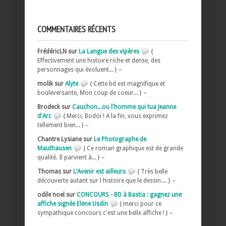
COMMENTAIRES RÉCENTS
FrédéricLN sur
La Langue des vipères
{
Effectivement une histoire riche et dense, des
personnages qui évoluent... } –
molik sur
Alyte
{ Cette bd est magnifique et
bouleversante, Mon coup de coeur... } –
Brodeck sur
Cauchon...ou l'homme qui tua Jeanne
d'Arc
{ Merci, Bodoï ! A la fin, vous exprimez
tellement bien... } –
Chantre Lysiane sur
Le Photographe de
Mauthausen
{ Ce roman graphique est de grande
qualité. Il parvient à... } –
Thomas sur
L'Avenir est ailleurs
{ Très belle
découverte autant sur l histoire que le dessin.... } –
odile noel sur
CONCOURS - BD à Bastia : gagnez une
affiche signée Elene Usdin
{ merci pour ce
sympathique concours c'est une belle affiche ! } –