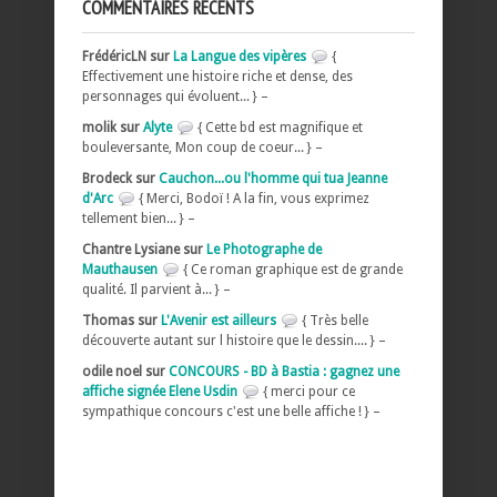
COMMENTAIRES RÉCENTS
FrédéricLN sur
La Langue des vipères
{
Effectivement une histoire riche et dense, des
personnages qui évoluent... } –
molik sur
Alyte
{ Cette bd est magnifique et
bouleversante, Mon coup de coeur... } –
Brodeck sur
Cauchon...ou l'homme qui tua Jeanne
d'Arc
{ Merci, Bodoï ! A la fin, vous exprimez
tellement bien... } –
Chantre Lysiane sur
Le Photographe de
Mauthausen
{ Ce roman graphique est de grande
qualité. Il parvient à... } –
Thomas sur
L'Avenir est ailleurs
{ Très belle
découverte autant sur l histoire que le dessin.... } –
odile noel sur
CONCOURS - BD à Bastia : gagnez une
affiche signée Elene Usdin
{ merci pour ce
sympathique concours c'est une belle affiche ! } –