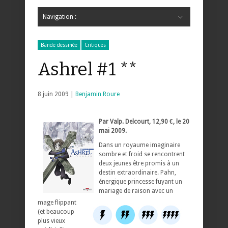
Navigation :
Hide Navigation
Accueil
Critiques
Bande dessinée
Comics
Jeunesse
Mangas
News
Bande dessinée
Comics
Manga
Jeunesse
Magazine
Bande dessinée
Comics
Jeunesse
Mangas
Bande dessinée
Critiques
Ashrel #1 **
8 juin 2009 |
Benjamin Roure
Par Valp. Delcourt, 12,90 €, le 20
mai 2009.
Dans un royaume imaginaire
sombre et froid se rencontrent
deux jeunes être promis à un
destin extraordinaire.
Pahn,
énergique princesse fuyant un
mariage de raison avec un
mage flippant
(et beaucoup
plus vieux