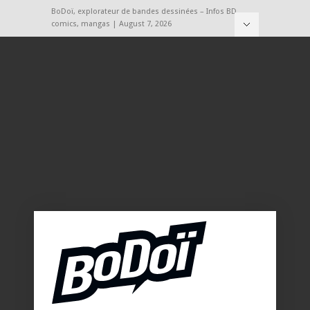
BoDoï, explorateur de bandes dessinées – Infos BD,
comics, mangas | August 7, 2026