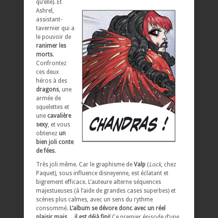
qu’elle). Et
Ashrel,
assistant-
tavernier qui a
le pouvoir de
ranimer les
morts
.
Confrontez
ces deux
héros à des
dragons
, une
armée de
squelettes et
une
cavalière
sexy
, et vous
obtenez
un
bien joli conte
de fées
.
Très joli même. Car le graphisme de
Valp
(
Lock
, chez
Paquet), sous influence disneyenne, est éclatant et
bigrement efficace. L’auteure alterne séquences
majestueuses (à l’aide de grandes cases superbes) et
scènes plus calmes, avec un sens du rythme
consommé.
L’album se dévore donc avec un réel
plaisir mais… il est déjà fini!
Ce premier épisode d’une