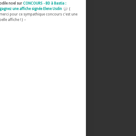
odile noel sur
CONCOURS - BD à Bastia :
gagnez une affiche signée Elene Usdin
{
merci pour ce sympathique concours c'est une
belle affiche ! } –