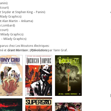
anini)
lcourt)
 Snyder et Stephen King – Panini)
Milady Graphics)
t Alan Martin – Ankama)
 Le Lombard)
court)
 Milady Graphics)
 – Milady Graphics)
 parus chez Les Moutons électriques:
né et
Grant Morrison : (R)évolutions
par Yann Graf.