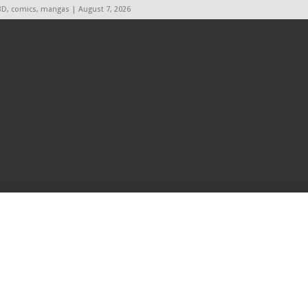
BD, comics, mangas | August 7, 2026