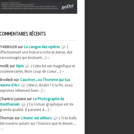
COMMENTAIRES RÉCENTS
FrédéricLN sur
La Langue des vipères
{
Effectivement une histoire riche et dense, des
personnages qui évoluent... } –
molik sur
Alyte
{ Cette bd est magnifique et
bouleversante, Mon coup de coeur... } –
Brodeck sur
Cauchon...ou l'homme qui tua
Jeanne d'Arc
{ Merci, Bodoï ! A la fin, vous
exprimez tellement bien... } –
Chantre Lysiane sur
Le Photographe de
Mauthausen
{ Ce roman graphique est de
grande qualité. Il parvient à... } –
Thomas sur
L'Avenir est ailleurs
{ Très belle
découverte autant sur l histoire que le dessin....
} –