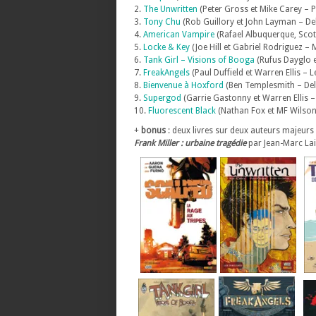
2.
The Unwritten
(Peter Gross et Mike Carey – P
3.
Tony Chu
(Rob Guillory et John Layman – De
4.
American Vampire
(Rafael Albuquerque, Scott
5.
Locke & Key
(Joe Hill et Gabriel Rodriguez – 
6.
Tank Girl – Visions of Booga
(Rufus Dayglo e
7.
FreakAngels
(Paul Duffield et Warren Ellis –
8.
Bienvenue à Hoxford
(Ben Templesmith – Del
9.
Supergod
(Garrie Gastonny et Warren Ellis –
10.
Fluorescent Black
(Nathan Fox et MF Wilson
+
bonus
: deux livres sur deux auteurs majeurs
Frank Miller : urbaine tragédie
par Jean-Marc Lai