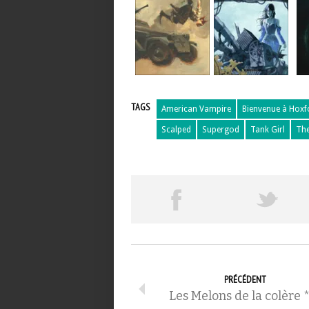
TAGS
American Vampire
Bienvenue à Hoxf
Scalped
Supergod
Tank Girl
The
PRÉCÉDENT
Les Melons de la colère 