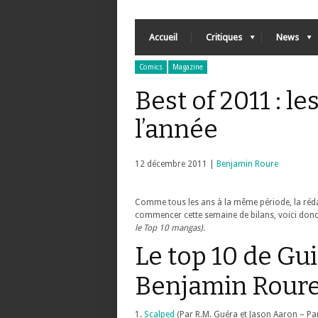
Accueil
Critiques
News
Comics
Magazine
Best of 2011 : l
l’année
12 décembre 2011 |
Benjamin Roure
Comme tous les ans à la même période, la réda
commencer cette semaine de bilans, voici donc
le Top 10 mangas).
Le top 10 de Gu
Benjamin Rour
1.
Scalped
(Par R.M. Guéra et Jason Aaron – Pan