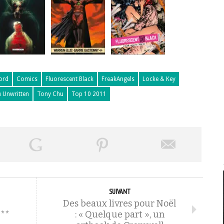
ord
Comics
Fluorescent Black
FreakAngels
Locke & Key
 Unwritten
Tony Chu
Top 10 2011
SUIVANT
Des beaux livres pour Noël
***
: « Quelque part », un