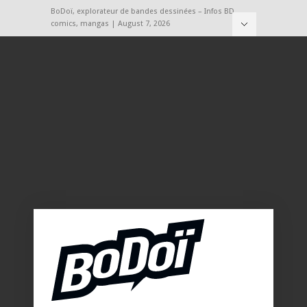
BoDoï, explorateur de bandes dessinées – Infos BD,
comics, mangas | August 7, 2026