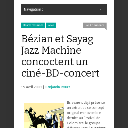
Navigation :
Hide Navigation
Accueil
Critiques
Bande dessinée
Comics
Jeunesse
Mangas
News
Bande dessinée
Comics
Manga
Jeunesse
Magazine
Bande dessinée
Comics
Jeunesse
Mangas
Bande dessinée
News
No Comments
Bézian et Sayag
Jazz Machine
concoctent un
ciné-BD-concert
15 avril 2009 |
Benjamin Roure
Ils avaient déjà présenté
un extrait de ce concept
original en novembre
dernier au Festival de
Colomiers: le groupe