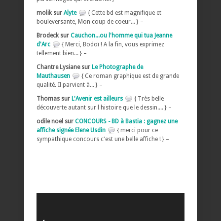
molik sur
Alyte
{ Cette bd est magnifique et
bouleversante, Mon coup de coeur... } –
Brodeck sur
Cauchon...ou l'homme qui tua Jeanne
d'Arc
{ Merci, Bodoï ! A la fin, vous exprimez
tellement bien... } –
Chantre Lysiane sur
Le Photographe de
Mauthausen
{ Ce roman graphique est de grande
qualité. Il parvient à... } –
Thomas sur
L'Avenir est ailleurs
{ Très belle
découverte autant sur l histoire que le dessin.... } –
odile noel sur
CONCOURS - BD à Bastia : gagnez une
affiche signée Elene Usdin
{ merci pour ce
sympathique concours c'est une belle affiche ! } –