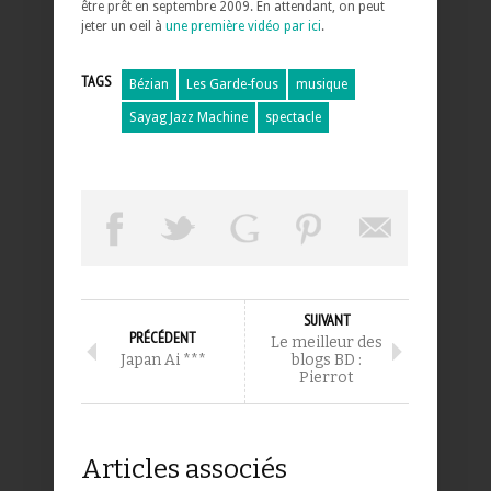
être prêt en septembre 2009. En attendant, on peut
jeter un oeil à
une première vidéo par ici
.
TAGS
Bézian
Les Garde-fous
musique
Sayag Jazz Machine
spectacle
SUIVANT
PRÉCÉDENT
Le meilleur des
Japan Ai ***
blogs BD :
Pierrot
Articles associés