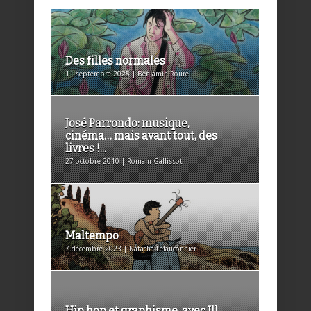
Des filles normales
11 septembre 2025 | Benjamin Roure
José Parrondo: musique,
cinéma… mais avant tout, des
livres !...
27 octobre 2010 | Romain Gallissot
Maltempo
7 décembre 2023 | Natacha Lefauconnier
Hip hop et graphisme, avec Ill