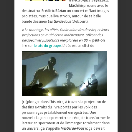
d’électro-jazz
Sayag Jazz
Machine
prépare avec le
dessinateur
Frédéric Bézian
un concert mêlant images
projetées, musique live et voix, autour de sa belle
bande dessinée
Les Garde-fous
(Delcourt).
« Le montage, les effets, l’animation des dessins, et leurs
projections en multi écran indépendant, offrent des
perspectives jusqu’alors inexplorées en BD »
, peut-on
lire sur
le site du groupe
.
L’idée est en effet de
(re)plonger dans l’histoire, à travers la projection de
dessins extraits du livre portés par les voix des
personnages préalablement enregistrées. Une
nouvelle façon de présenter un récit, de transformer le
lecteur en spectateur et de l’immerger totalement dans
un univers. Ça s’appelle
[re]Garde-Fous
et ça devrait