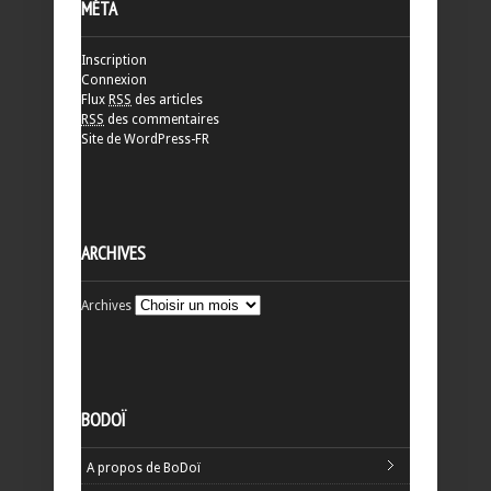
MÉTA
Inscription
Connexion
Flux
RSS
des articles
RSS
des commentaires
Site de WordPress-FR
ARCHIVES
Archives
BODOÏ
A propos de BoDoï